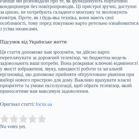
Раніше ми розповідали про те, як функціонують портативні
кондиціонери без повітропроводів. Ці пристрої зручні, доступні
за ціною, не потребують складного монтажу та зволожують
повітря. Проте, як і будь-яка техніка, вони мають свої
особливості, тому перед покупкою варто ретельно ознайомитися
з усіма нюансами.
Підсумок від Українське життя:
Ця стаття допоможе вам зрозуміти, чи дійсно варто
переплачувати за дорожчий телевізор, чи бюджетна модель
задовольнить ваші потреби. Вона розкриває ключові відмінності
у якості зображення, звуку, швидкості роботи та загальній
ергономіці, що допоможе прийняти обґрунтоване рішення при
виборі нового пристрою для дому. Важливо врахувати власні
пріоритети та умови експлуатації, щоб обрати телевізор, який
приноситиме вам максимум задоволення.
Оригінал статті:
focus.ua
Submit Rating
Rate this item:
No votes yet.