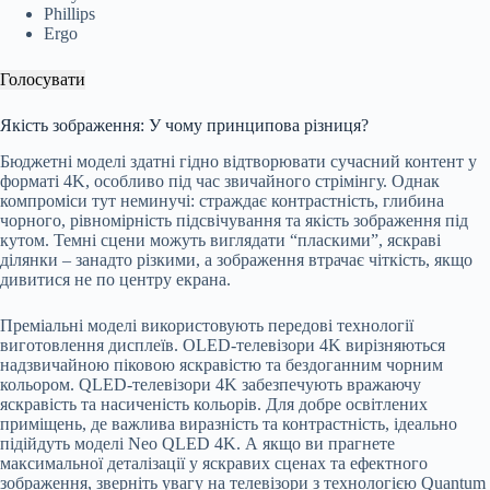
Phillips
Ergo
Голосувати
Якість зображення: У чому принципова різниця?
Бюджетні моделі здатні гідно відтворювати сучасний контент у
форматі 4K, особливо під час звичайного стрімінгу. Однак
компроміси тут неминучі: страждає контрастність, глибина
чорного, рівномірність підсвічування та якість зображення під
кутом. Темні сцени можуть виглядати “пласкими”, яскраві
ділянки – занадто різкими, а зображення втрачає чіткість, якщо
дивитися не по центру екрана.
Преміальні моделі використовують передові технології
виготовлення дисплеїв. OLED-телевізори 4K вирізняються
надзвичайною піковою яскравістю та бездоганним чорним
кольором. QLED-телевізори 4K забезпечують вражаючу
яскравість та насиченість кольорів. Для добре освітлених
приміщень, де важлива виразність та контрастність, ідеально
підійдуть моделі Neo QLED 4K. А якщо ви прагнете
максимальної деталізації у яскравих сценах та ефектного
зображення, зверніть увагу на телевізори з технологією Quantum