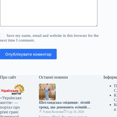
Save my name, email and website in this browser for the
next time I comment.
Опублікувати коментар
Про сайт
Останні новини
Інформ
П
С
К
«Українське
С
життя» —
Шотландська спідниця: літній
К
портал про
тренд, що доповнить осінній
и
різні грані
гардероб
Уляна Колісник
Сер 10, 2026
буденності