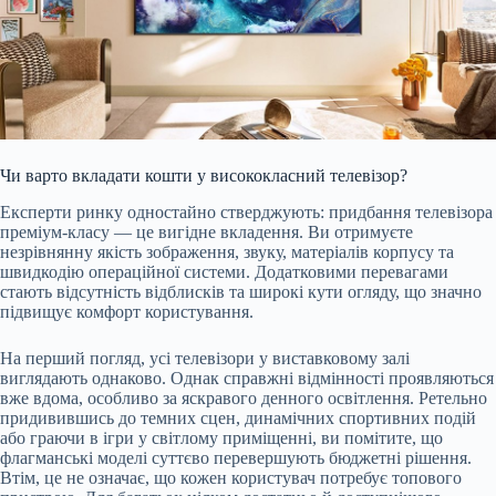
Чи варто вкладати кошти у висококласний телевізор?
Експерти ринку одностайно стверджують: придбання телевізора
преміум-класу — це вигідне вкладення. Ви отримуєте
незрівнянну якість зображення, звуку, матеріалів корпусу та
швидкодію операційної системи. Додатковими перевагами
стають відсутність відблисків та широкі кути огляду, що значно
підвищує комфорт користування.
На перший погляд, усі телевізори у виставковому залі
виглядають однаково. Однак справжні відмінності проявляються
вже вдома, особливо за яскравого денного освітлення. Ретельно
придивившись до темних сцен, динамічних спортивних подій
або граючи в ігри у світлому приміщенні, ви помітите, що
флагманські моделі суттєво перевершують бюджетні рішення.
Втім, це не означає, що кожен користувач потребує топового