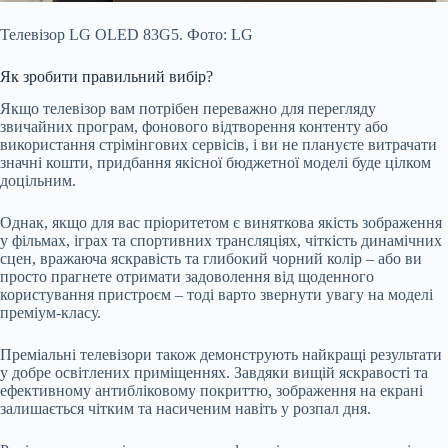
Телевізор LG OLED 83G5. Фото: LG
Як зробити правильний вибір?
Якщо телевізор вам потрібен переважно для перегляду
звичайних програм, фонового відтворення контенту або
використання стрімінгових сервісів, і ви не плануєте витрачати
значні кошти, придбання якісної бюджетної моделі буде цілком
доцільним.
Однак, якщо для вас пріоритетом є виняткова якість зображення
у фільмах, іграх та спортивних трансляціях, чіткість динамічних
сцен, вражаюча яскравість та глибокий чорний колір – або ви
просто прагнете отримати задоволення від щоденного
користування пристроєм – тоді варто звернути увагу на моделі
преміум-класу.
Преміальні телевізори також демонструють найкращі результати
у добре освітлених приміщеннях. Завдяки вищій яскравості та
ефективному антибліковому покриттю, зображення на екрані
залишається чітким та насиченим навіть у розпал дня.