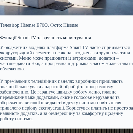
Телевізор Hisense E70Q. Фото: Hisense
Функції Smart TV та зручність користування
У бюджетних моделях платформа Smart TV часто сприймається
як другорядний елемент, а не як налагоджена та зручна частина
системи. Меню може працювати із затримками, додатки –
частіше давати збої, а програмна підтримка з часом може ставати
обмеженою.
У преміальних телевізійних панелях виробники приділяють
значно більше уваги апаратній обробці та програмному
забезпеченню. Це гарантує швидку роботу меню, плавне
перемикання між додатками, якісне голосове керування та
збереження високої швидкості відгуку системи навіть після
тривалого періоду експлуатації. Користувач платить не просто за
наявність додатків, а за безперебійну та комфортну щоденну
роботу системи.