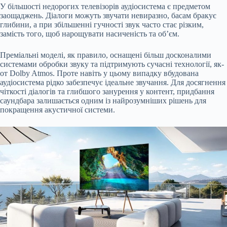
У більшості недорогих телевізорів аудіосистема є предметом
заощаджень. Діалоги можуть звучати невиразно, басам бракує
глибини, а при збільшенні гучності звук часто стає різким,
замість того, щоб нарощувати насиченість та об’єм.
Преміальні моделі, як правило, оснащені більш досконалими
системами обробки звуку та підтримують сучасні технології, як-
от Dolby Atmos. Проте навіть у цьому випадку вбудована
аудіосистема рідко забезпечує ідеальне звучання. Для досягнення
чіткості діалогів та глибшого занурення у контент, придбання
саундбара залишається одним із найрозумніших рішень для
покращення акустичної системи.