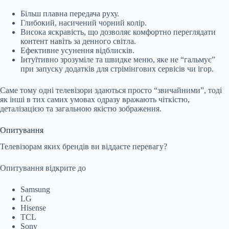
Більш плавна передача руху.
Глибокий, насичений чорний колір.
Висока яскравість, що дозволяє комфортно переглядати
контент навіть за денного світла.
Ефективне усунення відблисків.
Інтуїтивно зрозуміле та швидке меню, яке не “гальмує”
при запуску додатків для стрімінгових сервісів чи ігор.
Саме тому одні телевізори здаються просто “звичайними”, тоді
як інші в тих самих умовах одразу вражають чіткістю,
деталізацією та загальною якістю зображення.
Опитування
Телевізорам яких брендів ви віддаєте перевагу?
Опитування відкрите до
Samsung
LG
Hisense
TCL
Sony