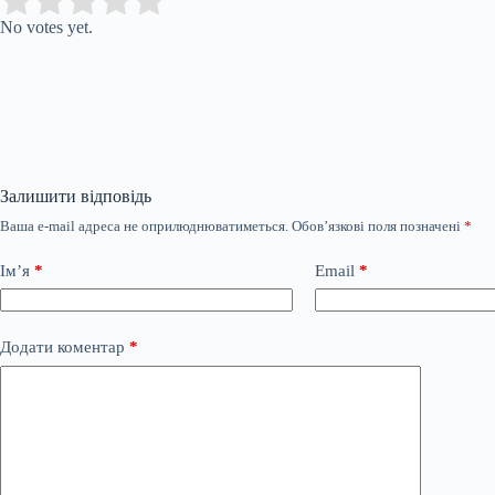
Submit Rating
Rate this item:
No votes yet.
Залишити відповідь
Ваша e-mail адреса не оприлюднюватиметься.
Обов’язкові поля позначені
*
Ім’я
*
Email
*
Додати коментар
*