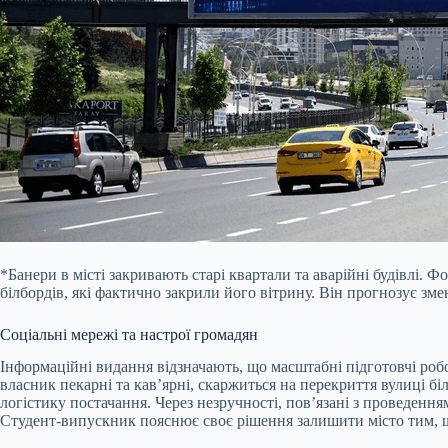
*Банери в місті закривають старі квартали та аварійні будівлі. 
білбордів, які фактично закрили його вітрину. Він прогнозує зм
Соціальні мережі та настрої громадян
Інформаційні видання відзначають, що масштабні підготовчі ро
власник пекарні та кав’ярні, скаржиться на перекриття вулиці бі
логістику постачання. Через незручності, пов’язані з проведенн
Студент-випускник пояснює своє рішення залишити місто тим, що