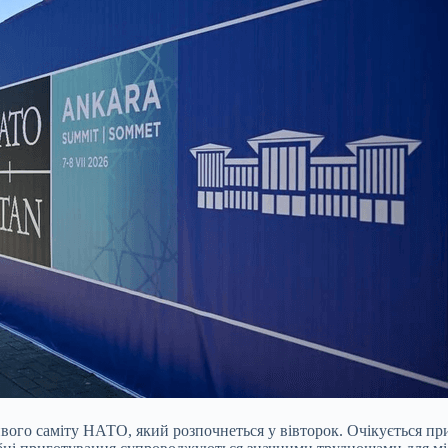
вого саміту НАТО, який розпочнеться у вівторок. Очікується при