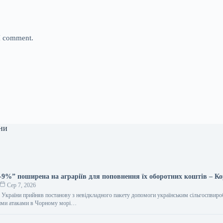
 I comment.
ни
-9%” поширена на аграріїв для поповнення їх оборотних коштів – К
Сер 7, 2026
ів України прийняв постанову з невідкладного пакету допомоги українським сільгоспвир
кими атаками в Чорному морі…