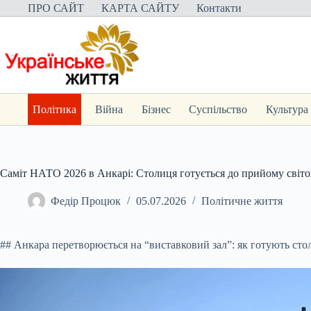
Перейти
ПРО САЙТ
КАРТА САЙТУ
Контакти
до
вмісту
Політика
Війна
Бізнес
Суспільство
Культура
Саміт НАТО 2026 в Анкарі: Столиця готується до прийому світо
Федір Процюк
05.07.2026
Політичне життя
## Анкара перетворюється на “виставковий зал”: як готують с