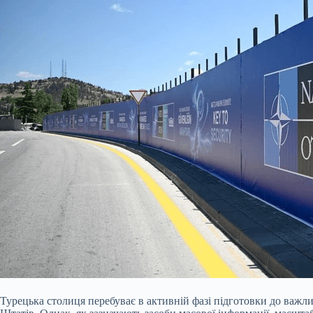
Турецька столиця перебуває в активній фазі підготовки до важли