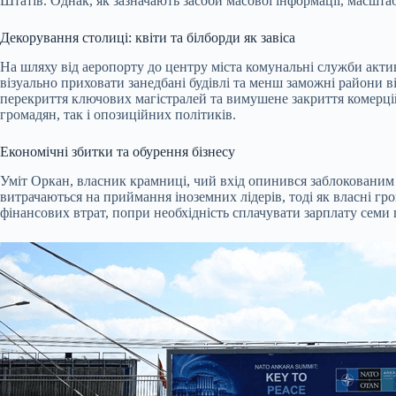
Штатів. Однак, як зазначають засоби масової інформації, масш
Декорування столиці: квіти та білборди як завіса
На шляху від аеропорту до центру міста комунальні служби акт
візуально приховати занедбані будівлі та менш заможні райони в
перекриття ключових магістралей та вимушене закриття комерційн
громадян, так і опозиційних політиків.
Економічні збитки та обурення бізнесу
Уміт Оркан, власник крамниці, чий вхід опинився заблокованим 
витрачаються на приймання іноземних лідерів, тоді як власні г
фінансових втрат, попри необхідність сплачувати зарплату семи 