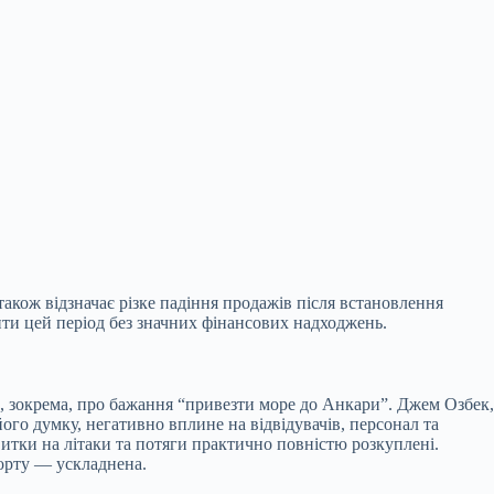
також відзначає різке падіння продажів після встановлення
ити цей період без значних фінансових надходжень.
, зокрема, про бажання “привезти море до Анкари”. Джем Озбек,
його думку, негативно вплине на відвідувачів, персонал та
витки на літаки та потяги практично повністю розкуплені.
порту — ускладнена.