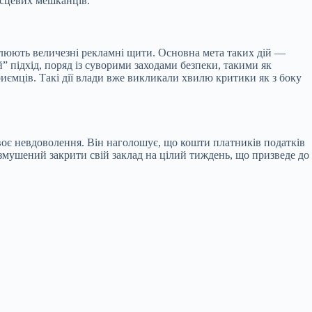
ісцевих мешканців.
люють величезні рекламні щити. Основна мета таких дій —
” підхід, поряд із суворими заходами безпеки, такими як
иємців. Такі дії влади вже викликали хвилю критики як з боку
своє невдоволення. Він наголошує, що кошти платників податків
змушений закрити свій заклад на цілий тиждень, що призведе до