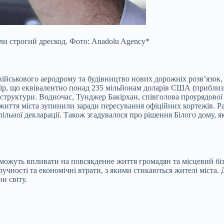
ли строгий дрескод. Фото: Anadolu Agency*
ійськового аеродрому та будівництво нових дорожніх розв’язок, 
 лір, що еквівалентно понад 235 мільйонам доларів США (приблиз
раструктури. Водночас, Тунджер Бакірхан, співголова проурядово
е життя міста зупинили заради пересування офіційних кортежів.
пільної декларації. Також згадувалося про рішення Білого дому,
 можуть впливати на повсякденне життя громадян та місцевий бі
езручності та економічні втрати, з якими стикаються жителі міста
и світу.