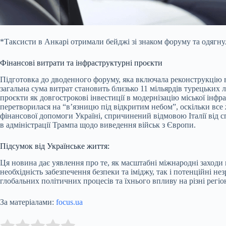
*Таксисти в Анкарі отримали бейджі зі знаком форуму та одягну
Фінансові витрати та інфраструктурні проєкти
Підготовка до дводенного форуму, яка включала реконструкцію в
загальна сума витрат становить близько 11 мільярдів турецьких
проєкти як довгострокові інвестиції в модернізацію міської інф
перетворилася на “в’язницю під відкритим небом”, оскільки вс
фінансової допомоги Україні, спричинений відмовою Італії від с
в адміністрації Трампа щодо виведення військ з Європи.
Підсумок від Українське життя:
Ця новина дає уявлення про те, як масштабні міжнародні заходи
необхідність забезпечення безпеки та іміджу, так і потенційні н
глобальних політичних процесів та їхнього впливу на різні регіон
За матеріалами:
focus.ua