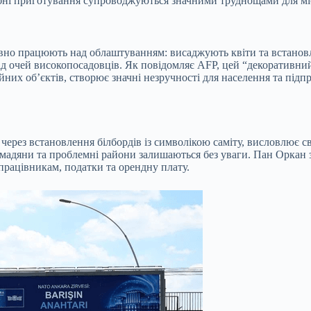
табні приготування супроводжуються значними труднощами для м
ивно працюють над облаштуванням: висаджують квіти та встанов
ід очей високопосадовців. Як повідомляє AFP, цей “декоративний
их об’єктів, створює значні незручності для населення та підпр
через встановлення білбордів із символікою саміту, висловлює 
ромадяни та проблемні райони залишаються без уваги. Пан Оркан 
працівникам, податки та орендну плату.