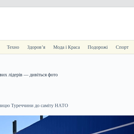
Техно
Здоров’я
Мода і Краса
Подорожі
Спорт
вих лідерів — дивіться фото
толицю Туреччини до саміту НАТО