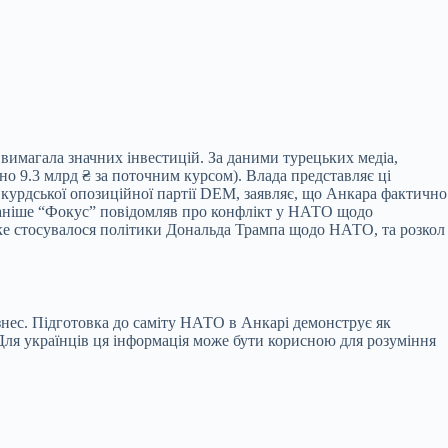
вимагала значних інвестицій. За даними турецьких медіа,
но 9.3 млрд ₴ за поточним курсом). Влада представляє ці
ї курдської опозиційної партії DEM, заявляє, що Анкара фактично
 Раніше “Фокус” повідомляв про конфлікт у НАТО щодо
 яке стосувалося політики Дональда Трампа щодо НАТО, та розкол
знес. Підготовка до саміту НАТО в Анкарі демонструє як
. Для українців ця інформація може бути корисною для розуміння