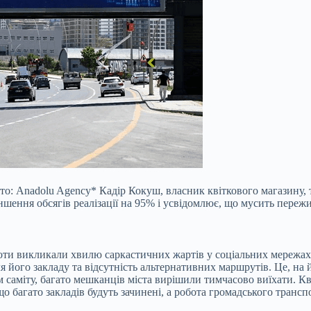
Фото: Anadolu Agency* Кадір Кокуш, власник квіткового магазину, 
еншення обсягів реалізації на 95% і усвідомлює, що мусить переж
боти викликали хвилю саркастичних жартів у соціальних мережах
ля його закладу та відсутність альтернативних маршрутів. Це, на 
ям саміту, багато мешканців міста вирішили тимчасово виїхати. К
 багато закладів будуть зачинені, а робота громадського транс