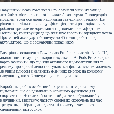
Навушники Beats Powerbeats Pro 2 зазнали значних змін у
дизайні: замість класичної “крилатої” конструкції попередніх
моделей, вони оснащені надійними завушними гачками. Це
рішення не тільки покращує фіксацію, але й розподіляє вагу,
роблячи тривале використання надзвичайно комфортним.
Попри це, конструкція дещо збільшує габарити зарядного чохла.
Проте, цей аксесуар забезпечує до 45 годин роботи від
акумулятора, що є вражаючим показником.
Внутрішнє оснащення Powerbeats Pro 2 включає чіп Apple H2,
аналогічний тому, що використовується в AirPods Pro 3. Однак,
варто зазначити, що функції активного шумозаглушення та
режиму прозорості дещо поступаються флагманським моделям.
Значним плюсом є наявність фізичних кнопок на кожному
навушнику, що забезпечує зручне керування.
Виробник зробив особливий акцент на інтегрованому
пульсомірі, що є надзвичайно корисною функцією для
спортсменів. Невеликий оптичний датчик, вбудований у
навушники, відстежує частоту серцевих скорочень під час
тренувань, а зібрані дані доступні користувачам через
спеціальний застосунок.