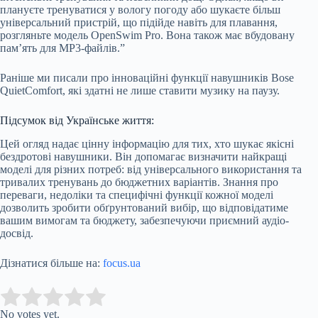
плануєте тренуватися у вологу погоду або шукаєте більш
універсальний пристрій, що підійде навіть для плавання,
розгляньте модель OpenSwim Pro. Вона також має вбудовану
пам’ять для MP3-файлів.”
Раніше ми писали про інноваційні функції навушників Bose
QuietComfort, які здатні не лише ставити музику на паузу.
Підсумок від Українське життя:
Цей огляд надає цінну інформацію для тих, хто шукає якісні
бездротові навушники. Він допомагає визначити найкращі
моделі для різних потреб: від універсального використання та
тривалих тренувань до бюджетних варіантів. Знання про
переваги, недоліки та специфічні функції кожної моделі
дозволить зробити обґрунтований вибір, що відповідатиме
вашим вимогам та бюджету, забезпечуючи приємний аудіо-
досвід.
Дізнатися більше на:
focus.ua
Submit Rating
Rate this item:
No votes yet.