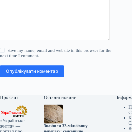
Save my name, email and website in this browser for the
next time I comment.
Опублікувати коментар
Про сайт
Останні новини
Інформ
П
С
К
«Українське
С
життя» —
Знайшли 32-мільйонну
К
портал про
черепаху: сенсаційне