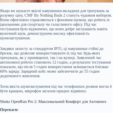
Якщо ви шукаєте якісні навушники-вкладиші для тренувань за
розумну ціну, CMF By Nothing Buds 2 стануть чудовим вибором.
Вони ефективно справляються з фоновим шумом, що робить їх
ідеальними для спортзалу чи галасливого офісу. Під час
тестування було відзначено, що вони добре заглушають навіть
вуличний шум, демонструючи високу ефективність
шумозаглушення.
Завдяки захисту за стандартом IP55, ці навушники стійкі до
бризок, що дозволяє використовувати їх під час будь-яких
тренувань, як у приміщенні, так і на вулиці. Заявлений час
автономної роботи становить 12 годин, а результати тестування
показали, що після 5 годин використання залишається близько
60% заряду. Зарядний кейс може забезпечити до 55 годин
додаткового живлення.
Хоча якість шумозаглушення під час телефонних розмов могла б
бути кращою, мікрофон загалом працює відмінно.
Shokz OpenRun Pro 2: Максимальний Комфорт для Активних
Переваги: