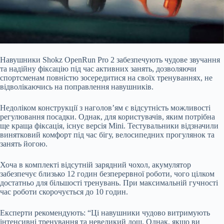
Навушники Shokz OpenRun Pro 2 забезпечують чудове звучання
та надійну фіксацію під час активних занять, дозволяючи
спортсменам повністю зосередитися на своїх тренуваннях, не
відволікаючись на поправлення навушників.
Недоліком конструкції з наголов’ям є відсутність можливості
регулювання посадки. Однак, для користувачів, яким потрібна
ще краща фіксація, існує версія Mini. Тестувальники відзначили
винятковий комфорт під час бігу, велосипедних прогулянок та
занять йогою.
Хоча в комплекті відсутній зарядний чохол, акумулятор
забезпечує близько 12 годин безперервної роботи, чого цілком
достатньо для більшості тренувань. При максимальній гучності
час роботи скорочується до 10 годин.
Експерти рекомендують: “Ці навушники чудово витримують
інтенсивні тренування та невеликий дощ. Однак, якщо ви