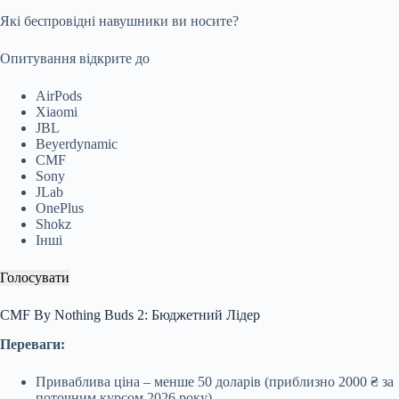
Які беспровідні навушники ви носите?
Опитування відкрите до
AirPods
Xiaomi
JBL
Beyerdynamic
CMF
Sony
JLab
OnePlus
Shokz
Інші
Голосувати
CMF By Nothing Buds 2: Бюджетний Лідер
Переваги:
Приваблива ціна – менше 50 доларів (приблизно 2000 ₴ за
поточним курсом 2026 року).