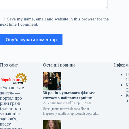
Save my name, email and website in this browser for the
next time I comment.
Опублікувати коментар
Про сайт
Останні новини
Інформ
П
С
К
«Українське
С
життя» —
30 років культового фільму:
К
портал про
слухаємо найпопулярнішу
и
різні грані
пісню з 1,3 млрд переглядів
Уляна Колісник
Сер 9, 2026
буденності
Легендарна кантрі-балада Доллі
українців:
Партон, у новій інтерпретації соул-діви
Вітні Г’юстон, здобула славу
здоров'я,
найуспішнішого саундтреку світу,
красу,
продавши приголомшливі 44 мільйони