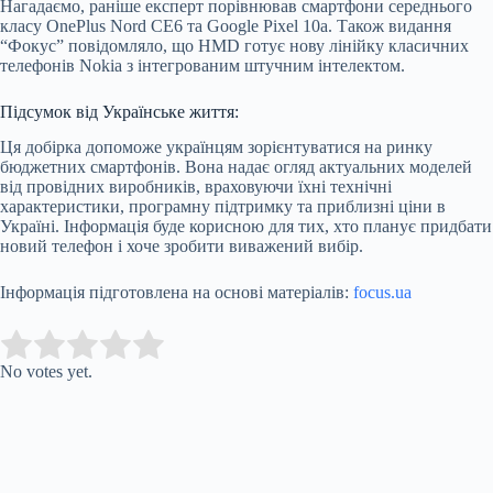
Нагадаємо, раніше експерт порівнював смартфони середнього
класу OnePlus Nord CE6 та Google Pixel 10a. Також видання
“Фокус” повідомляло, що HMD готує нову лінійку класичних
телефонів Nokia з інтегрованим штучним інтелектом.
Підсумок від Українське життя:
Ця добірка допоможе українцям зорієнтуватися на ринку
бюджетних смартфонів. Вона надає огляд актуальних моделей
від провідних виробників, враховуючи їхні технічні
характеристики, програмну підтримку та приблизні ціни в
Україні. Інформація буде корисною для тих, хто планує придбати
новий телефон і хоче зробити виважений вибір.
Інформація підготовлена на основі матеріалів:
focus.ua
Submit Rating
Rate this item:
No votes yet.