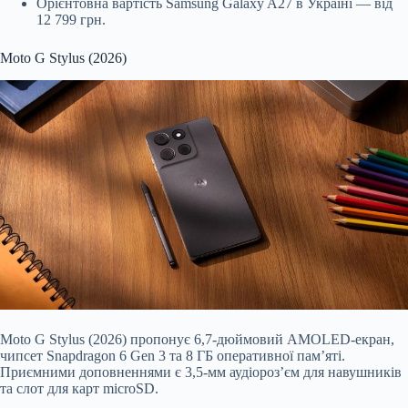
Орієнтовна вартість Samsung Galaxy A27 в Україні — від
12 799 грн.
Moto G Stylus (2026)
Moto G Stylus (2026) пропонує 6,7-дюймовий AMOLED-екран,
чипсет Snapdragon 6 Gen 3 та 8 ГБ оперативної пам’яті.
Приємними доповненнями є 3,5-мм аудіороз’єм для навушників
та слот для карт microSD.