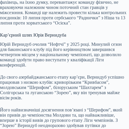
фахівець, на їхню думку, перевантажує команду фізично, не
враховуючи належним чином поточний стан гравців у
міжсезоння. Команді ще належить провести кілька контрольних
поєдинків: 10 липня проти сербського “Раднички” з Ніша та 13
липня проти хорватського “Осієка”.
Кар’єрний шлях Юрія Вернидуба
Юрій Вернидуб очолив “Нефтчі” у 2025 році. Минулий сезон
для бакинського клубу під його керівництвом завершився
четвертим місцем у національному чемпіонаті, що дозволило
команді здобути право виступати у кваліфікації Ліги
конференцій.
До свого азербайджанського етапу кар’єри, Вернидуб успішно
працював з низкою клубів: криворізьким “Кривбасом”,
молдовським “Шерифом”, білоруським “Шахтарем” з
Солігорська та луганською “Зорею”, яку він тренував майже
вісім років.
Його найвизначніші досягнення пов’язані з “Шерифом”, який
він привів до чемпіонства Молдови та, що найважливіше,
вперше в історії вивів до групового етапу Ліги чемпіонів. З
“Зорею” Вернидуб неодноразово здобував путівки до