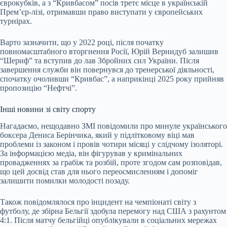
єврокубків, а з “Кривбасом” посів третє місце в українській
Прем’єр-лізі, отримавши право виступати у європейських
турнірах.
Варто зазначити, що у 2022 році, після початку
повномасштабного вторгнення Росії, Юрій Вернидуб залишив
“Шериф” та вступив до лав Збройних сил України. Після
завершення служби він повернувся до тренерської діяльності,
спочатку очоливши “Кривбас”, а наприкінці 2025 року прийняв
пропозицію “Нефтчі”.
Інші новини зі світу спорту
Нагадаємо, нещодавно ЗМІ повідомили про минуле українського
боксера Дениса Берінчика, який у підлітковому віці мав
проблеми із законом і провів чотири місяці у слідчому ізоляторі.
За інформацією медіа, він фігурував у кримінальних
провадженнях за грабіж та розбій, проте згодом сам розповідав,
що цей досвід став для нього переосмисленням і допоміг
залишити помилки молодості позаду.
Також повідомлялося про інцидент на чемпіонаті світу з
футболу, де збірна Бельгії здобула перемогу над США з рахунтом
4:1. Після матчу бельгійці опублікували в соціальних мережах