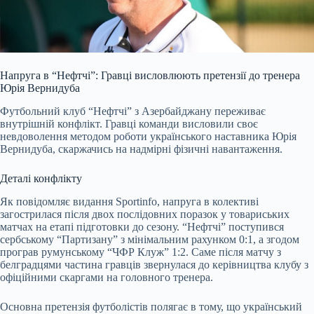
Напруга в “Нефтчі”: Гравці висловлюють претензії до тренера
Юрія Вернидуба
Футбольний клуб “Нефтчі” з Азербайджану переживає
внутрішній конфлікт. Гравці команди висловили своє
невдоволення методом роботи українського наставника Юрія
Вернидуба, скаржачись на надмірні фізичні навантаження.
Деталі конфлікту
Як повідомляє видання Sportinfo, напруга в колективі
загострилася після двох послідовних поразок у товариських
матчах на етапі підготовки до сезону. “Нефтчі” поступився
сербському “Партизану” з мінімальним рахунком 0:1, а згодом
програв румунському “ЧФР Клуж” 1:2. Саме після матчу з
белградцями частина гравців звернулася до керівництва клубу з
офіційними скаргами на головного тренера.
Основна претензія футболістів полягає в тому, що український