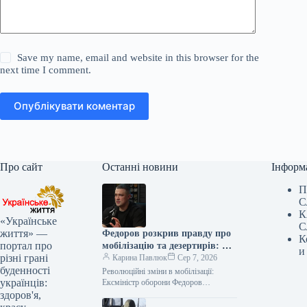
Save my name, email and website in this browser for the
next time I comment.
Опублікувати коментар
Про сайт
Останні новини
Інформ
П
С
К
«Українське
С
життя» —
Федоров розкрив правду про
К
портал про
мобілізацію та дезертирів: що
и
різні грані
каже ексміністр
Карина Павлюк
Сер 7, 2026
буденності
Революційні зміни в мобілізації:
українців:
Ексміністр оборони Федоров
представив детальний план Колишній
здоров'я,
очільник оборонного відомства,