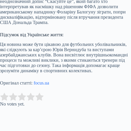
неоднозначний допис “Скасуйте це”, який багато хто
інтерпретував як насмішку над рішенням ФІФА дозволити
американському нападнику Фоларіну Балогуну зіграти, попри
дискваліфікацію, відтерміновану після втручання президента
США Дональда Трампа.
Підсумок від Українське життя:
Ця новина може бути цікавою для футбольних уболівальників,
які слідкують за кар’єрою Юрія Вернидуба та виступами
азербайджанських клубів. Вона висвітлює внутрішньокомандні
процеси та можливі виклики, з якими стикаються тренери під
час підготовки до сезону. Така інформація допомагає краще
зрозуміти динаміку в спортивних колективах.
Оригінал статті:
focus.ua
Submit Rating
Rate this item:
No votes yet.