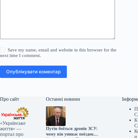
Save my name, email and website in this browser for the
next time I comment.
Опублікувати коментар
Про сайт
Останні новини
Інформ
П
С
К
«Українське
С
життя» —
Путін боїться дронів ЗСУ:
К
портал про
чому він уникає поїздок
и