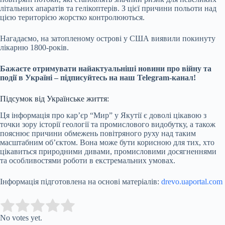
літальних апаратів та гелікоптерів. З цієї причини польоти над
цією територією жорстко контролюються.
Нагадаємо, на затопленому острові у США виявили покинуту
лікарню 1800-років.
Бажаєте отримувати найактуальніші новини про війну та
події в Україні – підписуйтесь на наш Telegram-канал!
Підсумок від Українське життя:
Ця інформація про кар’єр “Мир” у Якутії є доволі цікавою з
точки зору історії геології та промислового видобутку, а також
пояснює причини обмежень повітряного руху над таким
масштабним об’єктом. Вона може бути корисною для тих, хто
цікавиться природними дивами, промисловими досягненнями
та особливостями роботи в екстремальних умовах.
Інформація підготовлена на основі матеріалів:
drevo.uaportal.com
Submit Rating
Rate this item:
No votes yet.