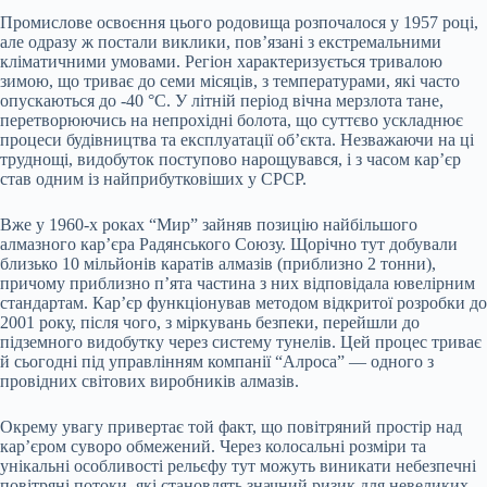
Промислове освоєння цього родовища розпочалося у 1957 році,
але одразу ж постали виклики, пов’язані з екстремальними
кліматичними умовами. Регіон характеризується тривалою
зимою, що триває до семи місяців, з температурами, які часто
опускаються до -40 °C. У літній період вічна мерзлота тане,
перетворюючись на непрохідні болота, що суттєво ускладнює
процеси будівництва та експлуатації об’єкта. Незважаючи на ці
труднощі, видобуток поступово нарощувався, і з часом кар’єр
став одним із найприбутковіших у СРСР.
Вже у 1960-х роках “Мир” зайняв позицію найбільшого
алмазного кар’єра Радянського Союзу. Щорічно тут добували
близько 10 мільйонів каратів алмазів (приблизно 2 тонни),
причому приблизно п’ята частина з них відповідала ювелірним
стандартам. Кар’єр функціонував методом відкритої розробки до
2001 року, після чого, з міркувань безпеки, перейшли до
підземного видобутку через систему тунелів. Цей процес триває
й сьогодні під управлінням компанії “Алроса” — одного з
провідних світових виробників алмазів.
Окрему увагу привертає той факт, що повітряний простір над
кар’єром суворо обмежений. Через колосальні розміри та
унікальні особливості рельєфу тут можуть виникати небезпечні
повітряні потоки, які становлять значний ризик для невеликих