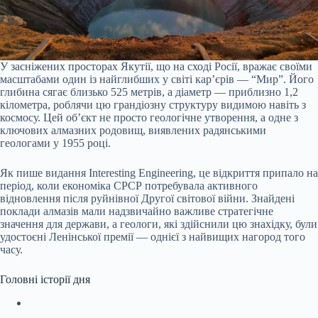
У засніжених просторах Якутії, що на сході Росії, вражає своїми
масштабами один із найглибших у світі кар’єрів — “Мир”. Його
глибина сягає близько 525 метрів, а діаметр — приблизно 1,2
кілометра, роблячи цю грандіозну структуру видимою навіть з
космосу. Цей об’єкт не просто геологічне утворення, а одне з
ключових алмазних родовищ, виявлених радянськими
геологами у 1955 році.
Як пише видання Interesting Engineering, це відкриття припало на
період, коли економіка СРСР потребувала активного
відновлення після руйнівної Другої світової війни. Знайдені
поклади алмазів мали надзвичайно важливе стратегічне
значення для держави, а геологи, які здійснили цю знахідку, були
удостоєні Ленінської премії — однієї з найвищих нагород того
часу.
Головні історії дня