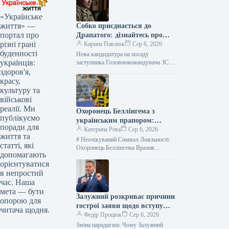
«Українське
життя» —
Собко приєднається до
портал про
Драпатого: дізнайтесь про
різні грані
нового заступника
Карина Павлюк
Сер 6, 2026
буденності
Нова кандидатура на посаду
українців:
заступника Головнокомандувача ЗСУ
Начальник штабу 11 армійського
здоров'я,
корпусу Сергій Собко готується
красу,
обійняти посаду заступника
культуру та
Головнокомандувача Збройними…
військові
реалії. Ми
Охоронець Беллінгема з
публікуємо
українським прапором:
поради для
несподівана зустріч у Мадриді
Катерина Рева
Сер 6, 2026
життя та
# Неочікуваний Символ Лояльності:
статті, які
Охоронець Беллінгема Вразив
допомагають
Тризубом на Руці Півзахисник
орієнтуватися
англійської збірної та зірка
в непростий
мадридського “Реала”, Джуд
Беллінгем, був…
час. Наша
мета — бути
Залужний розкриває причини
опорою для
гострої заяви щодо вступу
читача щодня.
України до НАТО
Федір Процюк
Сер 6, 2026
Зміна парадигми: Чому Залужний