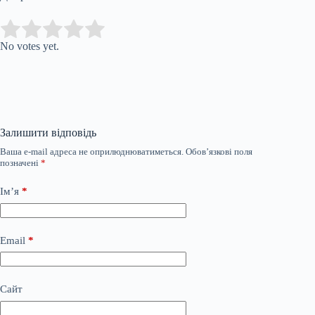
Submit Rating
Rate this item:
No votes yet.
Залишити відповідь
Ваша e-mail адреса не оприлюднюватиметься.
Обов’язкові поля
позначені
*
Ім’я
*
Email
*
Сайт