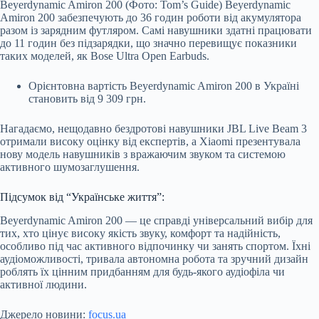
Beyerdynamic Amiron 200 (Фото: Tom’s Guide) Beyerdynamic
Amiron 200 забезпечують до 36 годин роботи від акумулятора
разом із зарядним футляром. Самі навушники здатні працювати
до 11 годин без підзарядки, що значно перевищує показники
таких моделей, як Bose Ultra Open Earbuds.
Орієнтовна вартість Beyerdynamic Amiron 200 в Україні
становить від 9 309 грн.
Нагадаємо, нещодавно бездротові навушники JBL Live Beam 3
отримали високу оцінку від експертів, а Xiaomi презентувала
нову модель навушників з вражаючим звуком та системою
активного шумозаглушення.
Підсумок від “Українське життя”:
Beyerdynamic Amiron 200 — це справді універсальний вибір для
тих, хто цінує високу якість звуку, комфорт та надійність,
особливо під час активного відпочинку чи занять спортом. Їхні
аудіоможливості, тривала автономна робота та зручний дизайн
роблять їх цінним придбанням для будь-якого аудіофіла чи
активної людини.
Джерело новини:
focus.ua