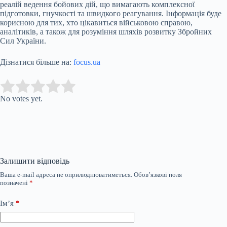
реалій ведення бойових дій, що вимагають комплексної
підготовки, гнучкості та швидкого реагування. Інформація буде
корисною для тих, хто цікавиться військовою справою,
аналітиків, а також для розуміння шляхів розвитку Збройних
Сил України.
Дізнатися більше на:
focus.ua
Submit Rating
Rate this item:
No votes yet.
Залишити відповідь
Ваша e-mail адреса не оприлюднюватиметься.
Обов’язкові поля
позначені
*
Ім’я
*