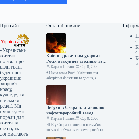
Про сайт
Останні новини
Інформ
П
С
К
«Українське
С
життя» —
Київ під ракетним ударом:
К
портал про
Росія атакувала столицю та
и
різні грані
область, є жертви —
Карина Павлюк
Сер 8, 2026
буденності
найсвіжіші подробиці
# Нічна атака Росії: Київщина під
українців:
обстрілом балістики та дронів, є
загиблі та діти серед постраждалих В
здоров'я,
ніч на 8…
красу,
культуру та
військові
реалії. Ми
Вибухи в Сизрані: атаковано
публікуємо
нафтопереробний завод,
поради для
розпочалася пожежа
Карина Павлюк
Сер 8, 2026
життя та
НПЗ у Сизрані охоплено полум’ям:
статті, які
потужні вибухи сколихнули російське
допомагають
місто У російському місті Сизрань, що