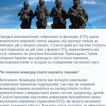
Завдяки різноманітному озброєнню та фахівцям, БТГр здатні
виконувати широкий спектр завдань: від протидії танкам до
бойових дій у міських умовах. Сучасні армії все частіше готують
свої підрозділи до дій саме у форматі ТГр, відмовляючись від
суто танкових чи піхотних батальйонів. Прикладом є Армія
оборони Ізраїлю, яка проводить свої останні навчання,
експериментуючи зі складом та оснащенням тактичних груп.
Чи повинен командир піхоти керувати танками?
Безумовно. Командир піхоти має володіти навичками
управління танковими підрозділами, так само як танковий
командир повинен розумітися на тактиці піхоти та бути
компетентним у використанні інших систем, наприклад, дронів.
Сучасні програми підготовки командирів батальйонної ланки
включають навчання з управління БТГр, які можуть включати
навіть інженерні війська. Важливо також розуміти, як ефективно