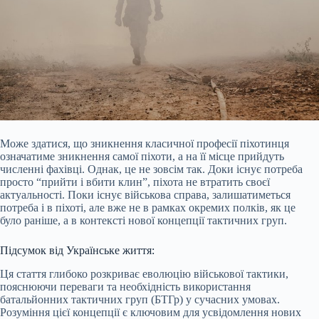
Може здатися, що зникнення класичної професії піхотинця
означатиме зникнення самої піхоти, а на її місце прийдуть
численні фахівці. Однак, це не зовсім так. Доки існує потреба
просто “прийти і вбити клин”, піхота не втратить своєї
актуальності. Поки існує військова справа, залишатиметься
потреба і в піхоті, але вже не в рамках окремих полків, як це
було раніше, а в контексті нової концепції тактичних груп.
Підсумок від Українське життя:
Ця стаття глибоко розкриває еволюцію військової тактики,
пояснюючи переваги та необхідність використання
батальйонних тактичних груп (БТГр) у сучасних умовах.
Розуміння цієї концепції є ключовим для усвідомлення нових