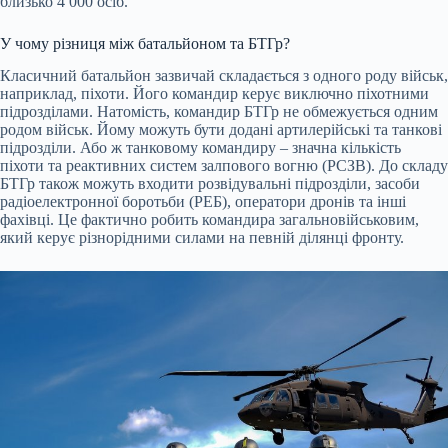
близько 4 000 осіб.
У чому різниця між батальйоном та БТГр?
Класичний батальйон зазвичай складається з одного роду військ,
наприклад, піхоти. Його командир керує виключно піхотними
підрозділами. Натомість, командир БТГр не обмежується одним
родом військ. Йому можуть бути додані артилерійські та танкові
підрозділи. Або ж танковому командиру – значна кількість
піхоти та реактивних систем залпового вогню (РСЗВ). До складу
БТГр також можуть входити розвідувальні підрозділи, засоби
радіоелектронної боротьби (РЕБ), оператори дронів та інші
фахівці. Це фактично робить командира загальновійськовим,
який керує різнорідними силами на певній ділянці фронту.