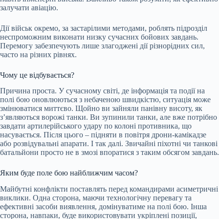
залучати авіацію.
Дії військ окремо, за застарілими методами, роблять підрозділ
неспроможним виконати низку сучасних бойових завдань.
Перемогу забезпечують лише злагоджені дії різнорідних сил,
часто на різних рівнях.
Чому це відбувається?
Причина проста. У сучасному світі, де інформація та події на
полі бою оновлюються з небаченою швидкістю, ситуація може
змінюватися миттєво. Щойно ви зайняли панівну висоту, як
з’являються ворожі танки. Ви зупинили танки, але вже потрібно
завдати артилерійського удару по колоні противника, що
насувається. Після цього – підняти в повітря дрони-камікадзе
або розвідувальні апарати. І так далі. Звичайні піхотні чи танкові
батальйони просто не в змозі впоратися з таким обсягом завдань.
Яким буде поле бою найближчим часом?
Майбутні конфлікти поставлять перед командирами асиметричні
виклики. Одна сторона, маючи технологічну перевагу та
ефективні засоби виявлення, домінуватиме на полі бою. Інша
сторона, навпаки, буде використовувати укріплені позиції,