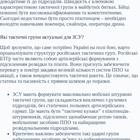
доводитиме їх до підрозділів. Швидкість є ключовою
характеристикою тактичної групи в майбутніх битвах. Бійці
повинні бути висококваліфікованими та компетентними.
Сьогодні недостатньо бути просто піхотинцем – необхідно
володіти навичками інженера, снайпера, оператора дрона.
Які тактичні групи актуальні для ЗСУ?
Щоб зрозуміти, що саме потрібно Україні на полі бою, варто
проаналізувати структуру російських тактичних груп. Російські
БТГр часто являють собою артилерійські формування з
підсиленням розвідки та піхоти. Вони прагнуть забезпечити
перевагу в повітрі завдяки великій кількості систем ППО та
авіації, а також використовують тактичні ракети. Це означає, що
статика та пасивність є прямим шляхом до поразки.
ЗСУ мають формувати максимально мобільні штурмові
тактичні групи, що складаються виключно з рухомих
підрозділів, без статичних польових артилерійських
гармат. Це мають бути “тактичні кулаки” з піхотинців-
штурмовиків, підсилених щонайменше ротою танків,
мобільними засобами ППО та найкращими
розвідувальними підрозділами.
Критично важливо забезпечити такі ударні групи
найкращими засобами зв’язку та найкомпетентнішими