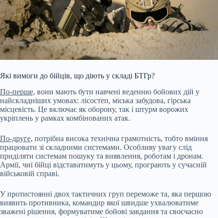
Які вимоги до бійців, що діють у складі БТГр?
По-перше,
вони мають бути навчені веденню бойових дій у
найскладніших умовах: лісостеп, міська забудова, гірська
місцевість. Це включає як оборону, так і штурм ворожих
укріплень у рамках комбінованих атак.
По-друге,
потрібна висока технічна грамотність, тобто вміння
працювати зі складними системами. Особливу увагу слід
приділяти системам пошуку та виявлення, роботам і дронам.
Армії, чиї бійці відставатимуть у цьому, програють у сучасній
військовій справі.
У протистоянні двох тактичних груп переможе та, яка першою
виявить противника, командир якої швидше ухвалюватиме
зважені рішення, формуватиме бойові завдання та своєчасно