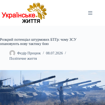
Перейти
до
вмісту
Розкрий потенціал штурмових БТГр: чому ЗСУ
опановують нову тактику бою
Федір Процюк
08.07.2026
Політичне життя