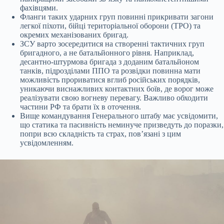
фахівцями.
Фланги таких ударних груп повинні прикривати загони
легкої піхоти, бійці територіальної оборони (ТРО) та
окремих механізованих бригад.
ЗСУ варто зосередитися на створенні тактичних груп
бригадного, а не батальйонного рівня. Наприклад,
десантно-штурмова бригада з доданим батальйоном
танків, підрозділами ППО та розвідки повинна мати
можливість прориватися вглиб російських порядків,
уникаючи виснажливих контактних боїв, де ворог може
реалізувати свою вогневу перевагу. Важливо обходити
частини РФ та брати їх в оточення.
Вище командування Генерального штабу має усвідомити,
що статика та пасивність неминуче призведуть до поразки,
попри всю складність та страх, пов’язані з цим
усвідомленням.