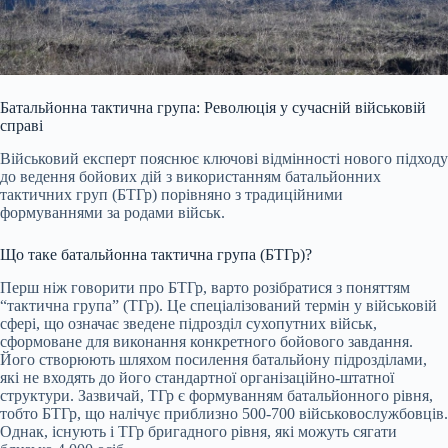
Батальйонна тактична група: Революція у сучасній військовій
справі
Військовий експерт пояснює ключові відмінності нового підходу
до ведення бойових дій з використанням батальйонних
тактичних груп (БТГр) порівняно з традиційними
формуваннями за родами військ.
Що таке батальйонна тактична група (БТГр)?
Перш ніж говорити про БТГр, варто розібратися з поняттям
“тактична група” (ТГр). Це спеціалізований термін у військовій
сфері, що означає зведене підрозділ сухопутних військ,
сформоване для виконання конкретного бойового завдання.
Його створюють шляхом посилення батальйону підрозділами,
які не входять до його стандартної організаційно-штатної
структури. Зазвичай, ТГр є формуванням батальйонного рівня,
тобто БТГр, що налічує приблизно 500-700 військовослужбовців.
Однак, існують і ТГр бригадного рівня, які можуть сягати