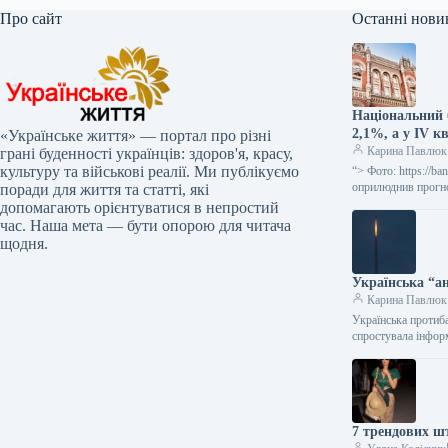
Про сайт
Останні нови
Національний 
2,1%, а у IV к
«Українське життя» — портал про різні
Карина Павлюк
грані буденності українців: здоров'я, красу,
культуру та військові реалії. Ми публікуємо
“> Фото: https://b
оприлюднив прогно
поради для життя та статті, які
допомагають орієнтуватися в непростий
час. Наша мета — бути опорою для читача
щодня.
Українська “ан
Карина Павлюк
Українська протиба
спростувала інфо
7 трендових шт