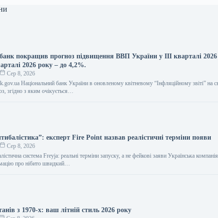
ни
банк покращив прогноз підвищення ВВП України у ІІІ кварталі 2026
варталі 2026 року – до 4,2%.
Сер 8, 2026
ank.gov.ua Національний банк України в оновленому квітневому “Інфляційному звіті” на с
з, згідно з яким очікується…
тибалістика”: експерт Fire Point назвав реалістичні терміни появи
Сер 8, 2026
лістична система Freyja: реальні терміни запуску, а не фейкові заяви Українська компанія 
рмацію про нібито швидкий…
анів з 1970-х: ваш літній стиль 2026 року