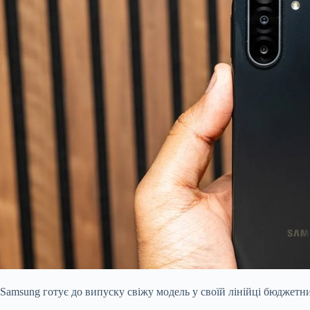
Samsung готує до випуску свіжу модель у своїй лінійці бюджетн