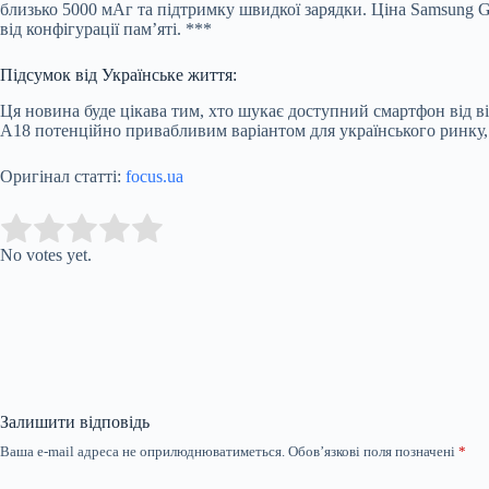
близько 5000 мАг та підтримку швидкої зарядки. Ціна Samsung Ga
від конфігурації пам’яті. ***
Підсумок від Українське життя:
Ця новина буде цікава тим, хто шукає доступний смартфон від в
A18 потенційно привабливим варіантом для українського ринку
Оригінал статті:
focus.ua
Submit Rating
Rate this item:
No votes yet.
Залишити відповідь
Ваша e-mail адреса не оприлюднюватиметься.
Обов’язкові поля позначені
*