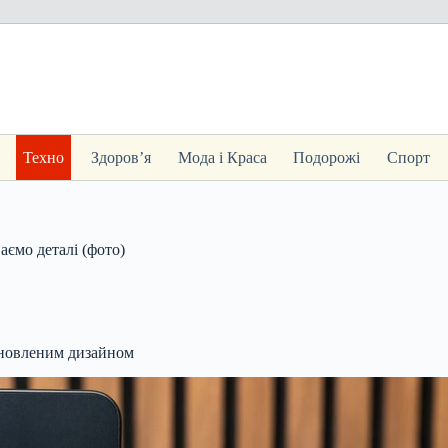
Техно
Здоров’я
Мода і Краса
Подорожі
Спорт
ємо деталі (фото)
оновленим дизайном