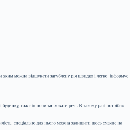
дяки яким можна відшукати загублену річ швидко і легко, інформує
 будинку, тож він починає ховати речі. В такому разі потрібно
милість, спеціально для нього можна залишити щось смачне на