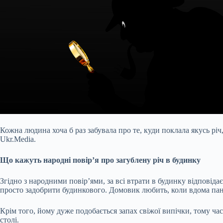
Кожна людина хоча б раз забувала про те, куди поклала якусь річ
Ukr.Media.
Що кажуть народні повір’я про загублену річ в будинку
Згідно з народними повір’ями, за всі втрати в будинку відповіда
просто задобрити будинкового. Домовик любить,
коли вдома пан
Крім того, йому дуже подобається запах свіжої випічки, тому ча
столі.