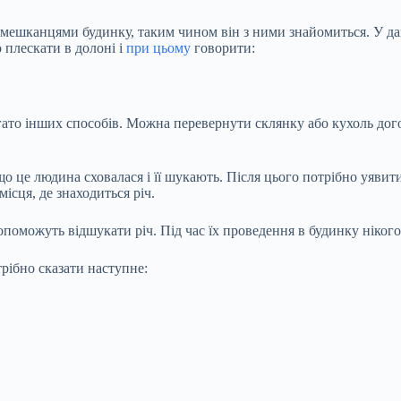
 мешканцями будинку, таким чином він з ними знайомиться. У да
 плескати в долоні і
при цьому
говорити:
багато інших способів. Можна перевернути склянку або кухоль дог
о це людина сховалася і її шукають. Після цього потрібно уявит
місця, де знаходиться річ.
опоможуть відшукати річ. Під час їх проведення в будинку нікого
трібно сказати наступне: