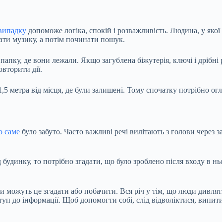
випадку
допоможе логіка, спокій і розважливість. Людина, у якої р
хати музику, а потім починати пошук.
папку, де вони лежали. Якщо загублена біжутерія, ключі і дрібні 
вторити дії.
1,5 метра від місця, де були залишені. Тому спочатку потрібно огл
о саме
було забуто. Часто важливі речі вилітають з голови через з
 будинку, то потрібно згадати, що було зроблено після входу в нь
и можуть це згадати або побачити. Вся річ у тім, що люди дивлят
уп до інформації. Щоб допомогти собі, слід відволіктися, випити