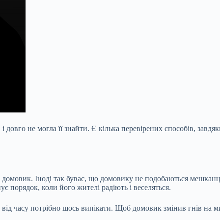
, і довго не могла її знайти. Є кілька перевірених способів, зав
є домовик. Іноді так буває, що домовику не подобаються мешканці
ує порядок, коли його жителі радіють і веселяться.
с від часу потрібно щось випікати. Щоб домовик змінив гнів на 