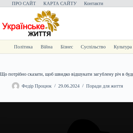
Перейти
ПРО САЙТ
КАРТА САЙТУ
Контакти
до
вмісту
Політика
Війна
Бізнес
Суспільство
Культура
Що потрібно сказати, щоб швидко відшукати загублену річ в бу
Федір Процюк
29.06.2024
Поради для життя