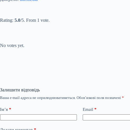
Submit Rating
Rate this item:
Rating:
5.0
/5. From 1 vote.
Submit Rating
Rate this item:
No votes yet.
Залишити відповідь
Ваша e-mail адреса не оприлюднюватиметься.
Обов’язкові поля позначені
*
Ім’я
*
Email
*
Додати коментар
*