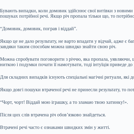
Бувають випадки, коли домовик здійснює свої витівки з новими
пошуках потрібної речі. Якщо річ пропала тільки що, то потрібно
“Домовик, домовик, пограв і віддай”.
Якщо це не дало результату, не варто впадати у відчай, адже є 
завдяки таким способам можна швидко знайти свою річ.
Можна спробувати поговорити з річчю, яка пропала, уявляючи, щ
ниткою і подумки почати її намотувати, тоді інтуїція приведе до 
Для складних випадків існують спеціальні магічні ритуали, які д
Якщо довгі пошуки втраченої речі не принесли результату, то по
“Чорт, чорт! Віддай мою іграшку, а то зламаю твою хатинку!».
Після цих слів втрачена річ обов’язково знайдеться.
Втрачені речі часто є ознаками швидких змін у житті.