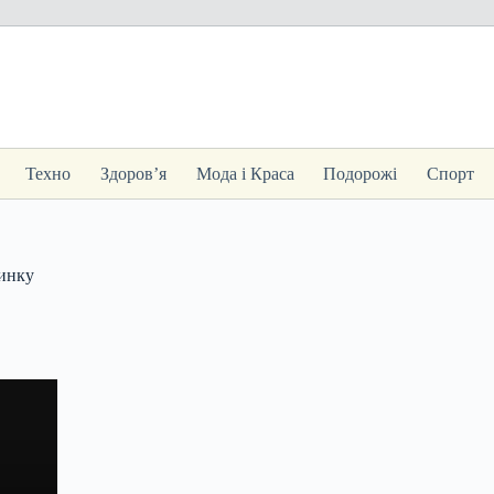
Техно
Здоров’я
Мода і Краса
Подорожі
Спорт
динку