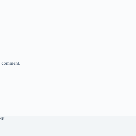
 I comment.
ни