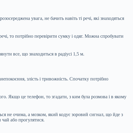
озосереджена увага, не бачить навіть ті речі, які знаходяться
речі, то потрібно перевірити сумку і одяг. Можна спробувати
янути все, що знаходиться в радіусі 1,5 м.
анепокоєння, злість і тривожність. Спочатку потрібно
ого. Якщо це телефон, то згадати, з ким була розмова і в якому
ься не очима, а мозком, який кодує зоровий сигнал, що йде з
 чай або прогулятися.