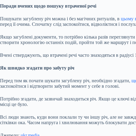
Поради вчених щодо пошуку втраченої речі
Пошукати загублену річ можна і без магічних ритуалів, в
цьому 
перед її очима. Спочатку слід заспокоїтися, відволіктися і послу
Якщо загублені документи, то потрібно кілька разів переглянути 
створити хронологію останніх подій, пройти той же маршрут і по
Вчені стверджують, що втрачені речі часто знаходяться в радіусі 
Як швидко згадати про забуту річ
Перед тим як почати шукати загублену річ, необхідно згадати,
щ
заспокоїтися і відтворити забутий момент у себе в голові.
Потрібно згадати, де зазвичай знаходиться річ. Якщо це ключі від
місці це було.
Всі люди знають, куди вони поклали ту чи іншу річ, але не завжд
сітківки ока. Часом напруга і хвилювання можуть блокувати дост
Джерело:
ukr.media