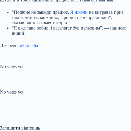
“Подібне не завжди працює.
Я ніколи
не вигравав приз
таким чином, можливо, я робив це неправильно”, —
сказав один із коментаторів.
“Я вже таке робив, і результат був нульовим”, — написав
інший.
Джерело:
ukr.media
Submit Rating
Rate this item:
No votes yet.
Submit Rating
Rate this item:
No votes yet.
Залишити відповідь