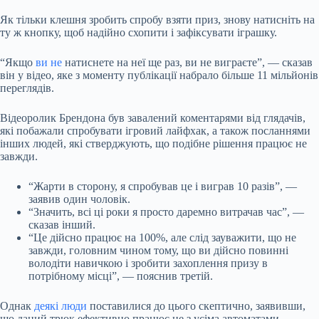
Як тільки клешня зробить спробу взяти приз, знову натисніть на
ту ж кнопку, щоб надійно схопити і зафіксувати іграшку.
“Якщо
ви не
натиснете на неї ще раз, ви не виграєте”, — сказав
він у відео, яке з моменту публікації набрало більше 11 мільйонів
переглядів.
Відеоролик Брендона був завалений коментарями від глядачів,
які побажали спробувати ігровий лайфхак, а також посланнями
інших людей, які стверджують, що подібне рішення працює не
завжди.
“Жарти в сторону, я спробував це і виграв 10 разів”, —
заявив один чоловік.
“Значить, всі ці роки я просто даремно витрачав час”, —
сказав інший.
“Це дійсно працює на 100%, але слід зауважити, що не
завжди, головним чином тому, що ви дійсно повинні
володіти навичкою і зробити захоплення призу в
потрібному місці”, — пояснив третій.
Однак
деякі люди
поставилися до цього скептично, заявивши,
що даний трюк ефективно працює не з усіма автоматами.