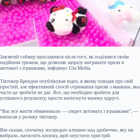
Завзятий геймер прославився після того, як поділився своїм
надійним трюком, що дозволяє щоразу вигравати призи в
автоматі з іграшками, інформує Ukr.Media.
Тіктокер Брендон опублікував відео, в якому повідав про свій
простий, але ефективний спосіб отримання призів з машини, яка
часто це зробити не дає. Все, що необхідно зробити для
успішного результату, просто натиснути кнопку вдруге.
“Вас все життя обманювали — секрет автомата з іграшками”, —
написав у ролику тіктокер.
Він сказав,
спочатку зосередьте клешню над здобиччю, яку ви
вибрали, натисніть кнопку, щоб опустити пристрій.