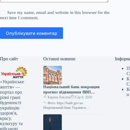
Save my name, email and website in this browser for the
next time I comment.
Опублікувати коментар
Про сайт
Останні новини
Інформ
П
С
К
«Українське
С
життя» —
Національний банк покращив
К
портал про
прогноз підвищення ВВП
и
різні грані
України у ІІІ кварталі 2026
Карина Павлюк
Сер 8, 2026
буденності
року до 2,1%, а у IV кварталі
“> Фото: https://bank.gov.ua
українців:
2026 року – до 4,2%.
Національний банк України в
оновленому квітневому
здоров'я,
“Інфляційному звіті” на своєму сайті
красу,
оприлюднив прогноз, згідно з яким
культуру та
очікується…
військові