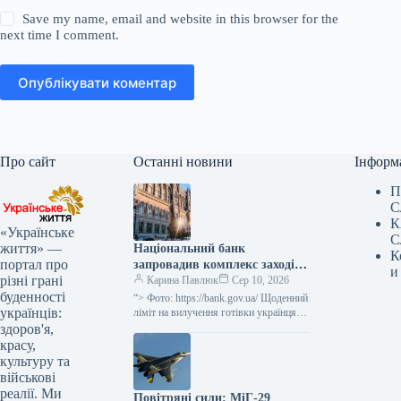
Save my name, email and website in this browser for the
next time I comment.
Опублікувати коментар
Про сайт
Останні новини
Інформ
П
С
К
«Українське
С
життя» —
Національний банк
К
портал про
запровадив комплекс заходів
и
різні грані
для полегшення валютних
Карина Павлюк
Сер 10, 2026
буденності
операцій громадян.
“> Фото: https://bank.gov.ua/ Щоденний
українців:
ліміт на вилучення готівки українцями
з валютних рахунків як в Україні, так і
здоров'я,
за її межами,…
красу,
культуру та
військові
реалії. Ми
Повітряні сили: МіГ-29