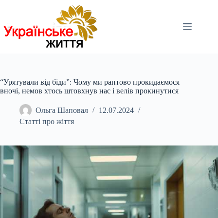
Перейти
до
вмісту
“Урятували від біди”: Чому ми раптово прокидаємося
вночі, немов хтось штовхнув нас і велів прокинутися
Ольга Шаповал
12.07.2024
Статті про жіття