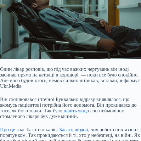
Один лікар розповів, що під час важких чергувань він іноді
засинав прямо на каталці в коридорі, — поки все було спокійно.
Але його будив хтось, немов сильно штовхав, вставай, інформує
Ukr.Media.
Він схоплювався і точно! Буквально відразу виявлялося, що
якомусь пацієнтові потрібна його допомога. Він прокидався до
того, як його звали. Так було
навіть якщо
сон неймовірно
стомленого лікаря був дуже міцний.
Про це
знає багато лікарів.
Багато людей
, чия робота пов’язана із
порятунком. Так
прокидаються й ті, хто у небезпеці, на війні. Як
би не був міцний сон, цей поштовх будить одразу. І рятує життя