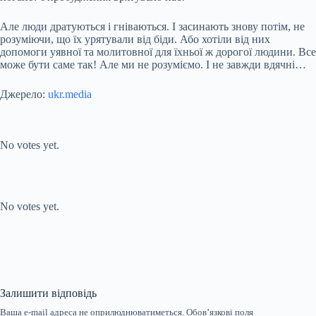
Але люди дратуються і гніваються. І засинають знову потім, не
розуміючи, що їх урятували від біди. Або хотіли від них
допомоги уявної та молитовної для їхньої ж дорогої людини. Все
може бути саме так! Але ми не розуміємо. І не завжди вдячні…
Джерело:
ukr.media
Submit Rating
Rate this item:
No votes yet.
Submit Rating
Rate this item:
No votes yet.
Залишити відповідь
Ваша e-mail адреса не оприлюднюватиметься.
Обов’язкові поля