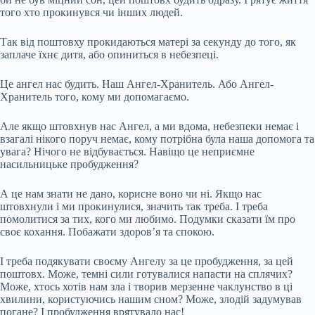
того хто прокинувся чи інших людей.
Так від поштовху прокидаються матері за секунду до того, як
заплаче їхнє дитя, або опиниться в небезпеці.
Це ангел нас будить. Наш Ангел-Хранитель. Або Ангел-
Хранитель того, кому ми допомагаємо.
Але якщо штовхнув нас Ангел, а ми вдома, небезпеки немає і
взагалі нікого поруч немає, кому потрібна була наша допомога та
увага? Нічого не відбувається. Навіщо це неприємне
насильницьке пробудження?
А це нам знати не дано, корисне воно чи ні. Якщо нас
штовхнули і ми прокинулися, значить так треба. І треба
помолитися за тих, кого ми любимо. Подумки сказати їм про
своє кохання. Побажати здоров’я та спокою.
І треба подякувати своєму Ангелу за це пробудження, за цей
поштовх. Може, темні сили готувалися напасти на сплячих?
Може, хтось хотів нам зла і творив мерзенне чаклунство в ці
хвилини, користуючись нашим сном? Може, злодій задумував
погане? І пробудження врятувало нас!