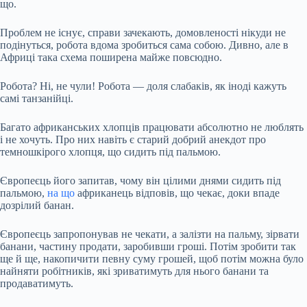
що.
Проблем не існує, справи зачекають, домовленості нікуди не
подінуться, робота вдома зробиться сама собою. Дивно, але в
Африці така схема поширена майже повсюдно.
Робота? Ні, не чули! Робота — доля слабаків, як іноді кажуть
самі танзанійці.
Багато африканських хлопців працювати абсолютно не люблять
і не хочуть. Про них навіть є старий добрий анекдот про
темношкірого хлопця, що сидить під пальмою.
Європеєць його запитав, чому він цілими днями сидить під
пальмою,
на що
африканець відповів, що чекає, доки впаде
дозрілий банан.
Європеєць запропонував не чекати, а залізти на пальму, зірвати
банани, частину продати, заробивши гроші. Потім зробити так
ще й ще, накопичити певну суму грошей, щоб потім можна було
найняти робітників, які зриватимуть для нього банани та
продаватимуть.