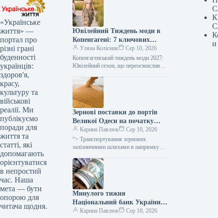
С
К
«Українське
С
життя» —
Ювілейний Тиждень моди в
К
портал про
Копенгагені: 7 ключових
и
різні грані
трендів, які змінять ваш
Уляна Колісник
Сер 10, 2026
буденності
стиль
Копенгагенський тиждень моди 2027:
українців:
Ювілейний сезон, що переосмислив
стандарти Копенгагенський тиждень
здоров'я,
моди, відзначаючи своє 20-річчя,
красу,
вкотре довів, що це не…
культуру та
військові
реалії. Ми
Зернові поставки до портів
публікуємо
Великої Одеси на початку
поради для
серпня скоротилися на 84% –
Карина Павлюк
Сер 10, 2026
життя та
Spike Brokers
“> Транспортування зернових
статті, які
залізничними шляхами в напрямку
допомагають
портових терміналів Великої Одеси за
орієнтуватися
перші п’ять днів серпня зменшилося
в непростий
на 84,3% порівняно…
час. Наша
мета — бути
Минулого тижня
опорою для
Національний банк України
читача щодня.
зменшив обсяги валютних
Карина Павлюк
Сер 10, 2026