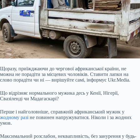
Щоразу, приїжджаючи до чергової африканської країни, не
можна не порадіти за місцевих чоловіків. Ставити лапки на
слово порадіти чи ні — вирішуйте самі, інформує Ukr.Media.
Що відрізняє нормального мужика десь у Кенії, Нігерії,
Свазіленді чи Мадагаскарі?
Перше і найголовніше, справжній африканський мужик у
жодному разі
не повинен напружуватися. Ніколи і за жодних
умов.
Максимальний розслабон, неквапливість, без занурення у будь-