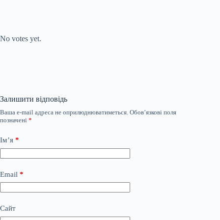
Submit Rating
Rate this item:
No votes yet.
Залишити відповідь
Ваша e-mail адреса не оприлюднюватиметься.
Обов’язкові поля
позначені
*
Ім’я
*
Email
*
Сайт