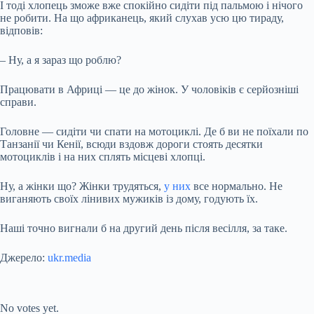
І тоді хлопець зможе вже спокійно сидіти під пальмою і нічого
не робити. На що африканець, який слухав усю цю тираду,
відповів:
– Ну, а я зараз що роблю?
Працювати в Африці — це до жінок. У чоловіків є серйозніші
справи.
Головне — сидіти чи спати на мотоциклі. Де б ви не поїхали по
Танзанії чи Кенії, всюди вздовж дороги стоять десятки
мотоциклів і на них сплять місцеві хлопці.
Ну, а жінки що? Жінки трудяться,
у них
все нормально. Не
виганяють своїх лінивих мужиків із дому, годують їх.
Наші точно вигнали б на другий день після весілля, за таке.
Джерело:
ukr.media
Submit Rating
Rate this item:
No votes yet.