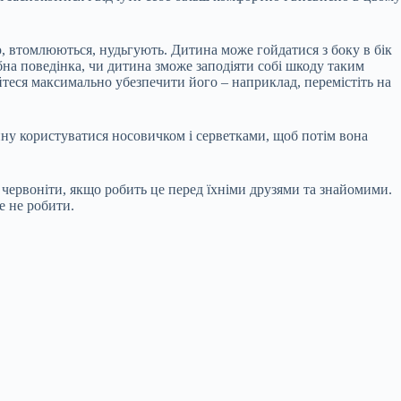
ію, втомлюються, нудьгують. Дитина може гойдатися з боку в бік
ібна поведінка, чи дитина зможе заподіяти собі шкоду таким
йтеся максимально убезпечити його – наприклад, перемістіть на
у користуватися носовичком і серветками, щоб потім вона
 червоніти, якщо робить це перед їхніми друзями та знайомими.
е не робити.