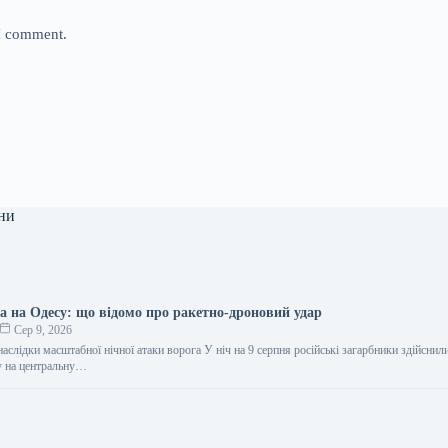
 I comment.
ни
а на Одесу: що відомо про ракетно-дроновий удар
Сер 9, 2026
наслідки масштабної нічної атаки ворога У ніч на 9 серпня російські загарбники здійснил
у на центральну…