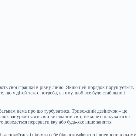
ляють свої іграшки в рівну лінію. Якщо цей порядок порушується,
 що у дітей теж є потреба, в тому, щоб все було стабільно і
 батькам нема про що турбуватися. Тривожний дзвіночок – це
люк занурюється в свій вигаданий світ, не хоче спілкуватися з
о доведеться перервати їжу або будь-яке інше заняття.
і заспокоїтися і відчути себе більш комфортно і впевнено в цьому