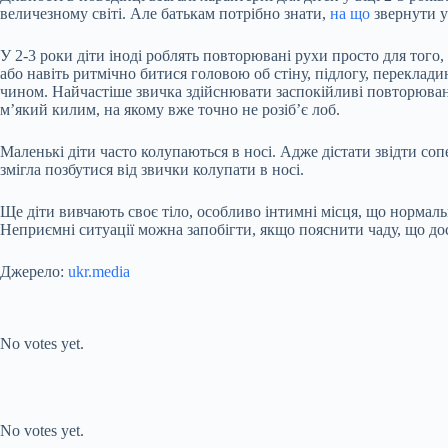
величезному світі. Але батькам потрібно знати,
на що
звернути у
У 2-3 роки діти іноді роблять повторювані рухи просто для того
або навіть ритмічно битися головою об стіну, підлогу, переклади
чином. Найчастіше звичка здійснювати заспокійливі повторювані
м’який килим, на якому вже точно не розіб’є лоб.
Маленькі діти часто колупаються в носі. Адже дістати звідти со
змігла позбутися від звички колупати в носі.
Ще діти вивчають своє тіло, особливо iнтимнi місця, що нормал
Неприємні ситуації можна запобігти, якщо пояснити чаду, що до
Джерело:
ukr.media
Submit Rating
Rate this item:
No votes yet.
Submit Rating
Rate this item:
No votes yet.