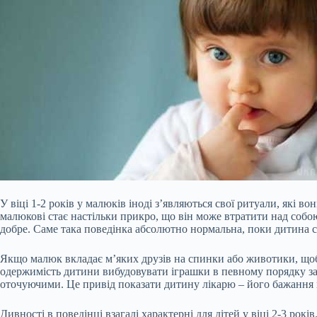
У віці 1-2 років у малюків іноді з’являються свої ритуали, які 
малюкові стає настільки прикро, що він може втратити над собою к
добре. Саме така поведінка абсолютно нормальна, поки дитина с
Якщо малюк вкладає м’яких
друзів на спинки або животики, щоб
одержимість дитини вибудовувати іграшки в певному порядку за ві
оточуючими. Це привід показати дитину лікарю – його бажання
Дивності в поведінці взагалі характерні для дітей у віці 2-3 рок