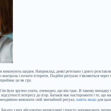
вони виконують щодня. Наприклад, деякі ретельно і довго розстав
онтроль і почати істерити. Подібні ритуали з’являються через те,
приймає це як гру.
 їм було зручно спати, очевидно, що він грає. В такому випадку
дсутності інтересу до ігор. Батьків має насторожити і те, що ма
 неодмінно виконати свій звичайний ритуал,
навіть якщо
для цьог
ів. Багато з них абсолютно нешкідливі і просто допомагають дитин