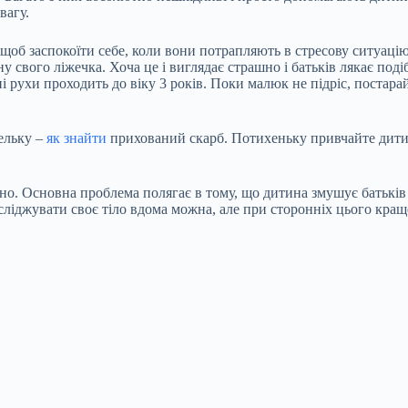
вагу.
, щоб заспокоїти себе, коли вони потрапляють в стресову ситуац
ну свого ліжечка. Хоча це і виглядає страшно і батьків лякає под
 рухи проходить до віку 3 років. Поки малюк не підріс, постара
пельку –
як знайти
прихований скарб. Потихеньку привчайте дитин
ьно. Основна проблема полягає в тому, що дитина змушує батьків
сліджувати своє тіло вдома можна, але при сторонніх цього кращ