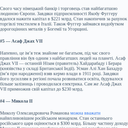
Свого часу німецький банкір і торговець став найбагатшою
людиною Європи. Завдяки підприємливості Якобу Фуггеру
вдалося нажити капітал в $221 млрд. Стан накопичив за рахунок
торгівлі текстилем в Італії. Також Фуггер займався видобутком
дорогоцінних металів у Богемії та Угорщині.
#5 — Асаф Джах VII
Напевно, це ім’я теж знайоме не багатьом, під час свого
правління він був одним з найбагатших людей на планеті. Асаф
Джах VII — останній Нізам (правитель) Хайдарабаду і Берара
(князівства у складі Британської Індії). Усман Алі Хан Бахадур
(ім’я при народженні) взяв кермо влади в 1911 році. Завдяки
його зусиллям в регіоні почала розвиватися освіта, будувалося
більше залізниць і проводилася електрика. Сам же Асаф Джах
VII примножив свій капітал до $230 млрд.
#4 — Микола II
Миколу Олександровича Романова
можна вважати
найвпливовішим російським монархом. Стан останнього
російського царя оцінюється в $300 млрд. Більшу частину доходу