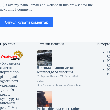
Save my name, email and website in this browser for the
next time I comment.
Опублікувати коментар
Про сайт
Останні новини
Інформ
П
С
К
«Українське
С
життя» —
Німецьке підприємство
К
портал про
Kromberg&Schubert на
и
різні грані
Житомирщині припинило
Карина Павлюк
Сер 9, 2026
буденності
діяльність через обстріл
> Фото:
українців:
Росією
https://www.facebook.com/vitaliy.bunech
ko Підприємство “Кромберг енд
здоров'я,
Шуберт Житомир” (село Оліївка,
красу,
Житомирський район, Житомирська
культуру та
область), що належить німецькому
військові
виробнику комплектуючих для…
реалії. Ми
Росія здійснила масштабну