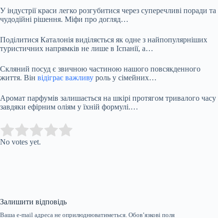
У індустрії краси легко розгубитися через суперечливі поради та
чудодійні рішення. Міфи про догляд…
Поділитися Каталонія виділяється як одне з найпопулярніших
туристичних напрямків не лише в Іспанії, а…
Скляний посуд є звичною частиною нашого повсякденного
життя. Він
відіграє важливу
роль у сімейних…
Аромат парфумів залишається на шкірі протягом тривалого часу
завдяки ефірним оліям у їхній формулі.…
Submit Rating
Rate this item:
No votes yet.
Залишити відповідь
Ваша e-mail адреса не оприлюднюватиметься.
Обов’язкові поля