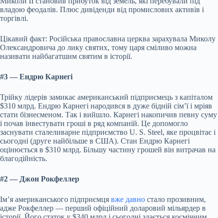
Миколи II становив прибуток від земель, які перебували під
владою феодалів. Плюс дивіденди від промислових активів і
торгівлі.
Цікавий факт: Російська православна церква зарахувала Миколу
Олександровича до лику святих, тому царя сміливо можна
називати найбагатшим святим в історії.
#3 — Ендрю Карнегі
Трійку лідерів замикає американський підприємець з капіталом
$310 млрд. Ендрю Карнегі народився в дуже бідній сім’ї і мріяв
стати бізнесменом. Так і вийшло. Карнегі накопичив певну суму
і почав інвестувати гроші в ряд компаній. Це допомогло
заснувати сталеливарне підприємство U. S. Steel, яке процвітає і
сьогодні (друге найбільше в США). Стан Ендрю Карнегі
оцінюється в $310 млрд. Більшу частину грошей він витрачав на
благодійність.
#2 — Джон Рокфеллер
Ім’я американського підприємця
вже давно
стало прозивним,
адже Рокфеллер — перший офіційний доларовий мільярдер в
історії. Його статок у $340 млрд і сьогодні здається космічним.