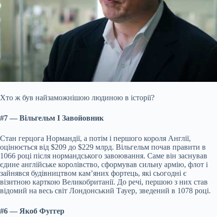
Хто ж був найзаможнішою людиною в історії?
#7 — Вільгельм I Завойовник
Стан герцога Нормандії, а потім і першого короля Англії,
оцінюється від $209 до $229 млрд. Вільгельм почав правити в
1066 році після нормандського завоювання. Саме він заснував
єдине англійське королівство, сформував сильну армію, флот і
зайнявся будівництвом кам’яних фортець, які сьогодні є
візитною карткою Великобританії. До речі, першою з них став
відомий на весь світ Лондонський Тауер, зведений в 1078 році.
#6 — Якоб Фуггер