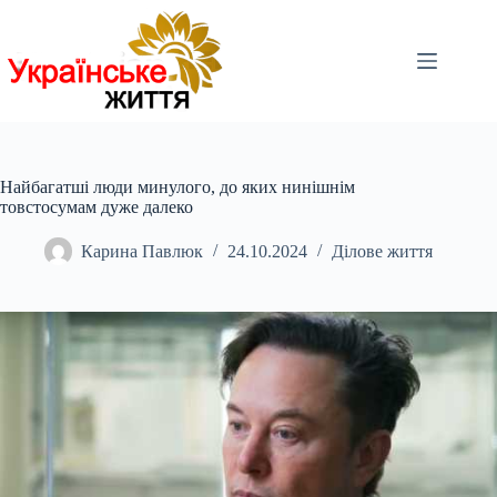
Перейти
до
вмісту
Найбагатші люди минулого, до яких нинішнім
товстосумам дуже далеко
Карина Павлюк
24.10.2024
Ділове життя