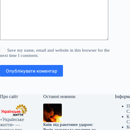
Save my name, email and website in this browser for the
next time I comment.
Опублікувати коментар
Про сайт
Останні новини
Інформ
П
С
К
«Українське
С
життя» —
Київ під ракетним ударом:
К
портал про
Росія атакувала столицю та