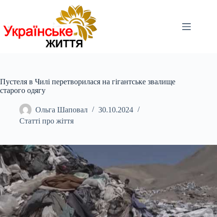
Перейти
до
вмісту
Пустеля в Чилі перетворилася на гігантське звалище
старого одягу
Ольга Шаповал
30.10.2024
Статті про жіття