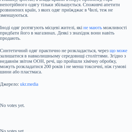
непотрібного одягу тільки збільшується. Споживчі апетити
розвинених країн, з яких одяг приїжджає в Чилі, теж не
зменшуються.
Іноді одяг розтягують місцеві жителі, які
не мають
можливості
придбати його в магазинах. Деякі з знахідок вони навіть
продають.
Синтетичний одяг практично не розкладається, через
що може
залишатися в навколишньому середовищі століттями. Згідно з
недавнім звітом ООН, речі, що пройшли хімічну обробку,
можуть розкладатися 200 років і не менш токсичні, ніж гумові
шини або пластмаса.
Джерело:
ukr.media
Submit Rating
Rate this item:
No votes yet.
Submit Rating
Rate this item:
No votes yet.