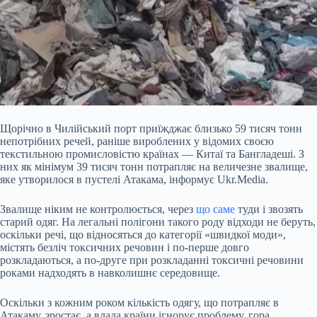
Щорічно в Чилійський порт приїжджає близько 59 тисяч тонн
непотрібних речей, раніше вироблених у відомих своєю
текстильною промисловістю країнах — Китаї та Бангладеші. З
них як мінімум 39 тисяч тонн потрапляє на величезне звалище,
яке утворилося в пустелі Атакама, інформує Ukr.Media.
Звалище ніким не контролюється, через
що саме
туди і звозять
старий одяг. На легальні полігони такого роду відходи не беруть,
оскільки речі, що відносяться до категорії «швидкої моди»,
містять безліч
токсичних речовин і по-перше довго
розкладаються, а по-друге при розкладанні токсичні речовини
роками надходять в навколишнє середовище.
Оскільки з кожним роком кількість одягу, що потрапляє в
Атакаму, зростає, а влада країни ігнорує проблему, гора