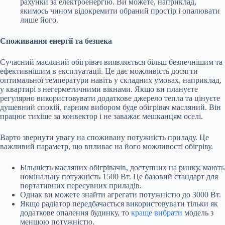
рахунки за електроенергію. Ви можете, наприклад,
якимось чином відокремити обраний простір і опалювати
лише його.
Споживання енергії та безпека
Сучасний масляний обігрівач виявляється більш безпечнішим та
ефективнішим в експлуатації. Це дає можливість досягти
оптимальної температури навіть у складних умовах, наприклад,
у квартирі з негерметичними вікнами. Якщо ви плануєте
регулярно використовувати додаткове джерело тепла та цінуєте
душевний спокій, гарним вибором буде обігрівач масляний. Він
працює тихіше за конвектор і не заважає мешканцям оселі.
Варто звернути увагу на споживану потужність приладу. Це
важливий параметр, що впливає на його можливості обігріву.
Більшість масляних обігрівачів, доступних на ринку, мають
номінальну потужність 1500 Вт. Це базовий стандарт для
портативних пересувних приладів.
Однак ви можете знайти агрегати потужністю до 3000 Вт.
Якщо радіатор передбачається використовувати тільки як
додаткове опалення будинку, то
краще вибрати
модель з
меншою потужністю.