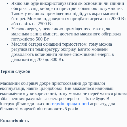
Якщо він буде використовуватися як основний чи єдиний
обігрівач, слід вибирати пристрій з більшою потужністю.
Також у великих приміщеннях підійдуть якраз масляні
батареї. Можливо, доведеться придбати агрегат на 2000 Вт
або навіть на 2500 Вт.
У свою чергу, у невеликих приміщеннях, таких, як
маленька ванна кімната, достатньо масляного обігрівача
потужністю 500 Вт.
Масляні батареї оснащені термостатом, тому можна
регулювати температуру обігріву. Багато моделей
дозволяють встановити низьке споживання енергії в
діапазоні від 700 до 800 Вт.
Термін служби
Масляний обігрівач добре пристосований до тривалої
експлуатації, навіть цілодобової. Він вважається найбільш
економічним у використанні, тому можна не перейматися різким
збільшенням рахунків за електроенергію — їх не буде. В
інструкції завжди вказано
термін придатності
агрегату, для
більшості моделей він становить 5 років.
Екологічність