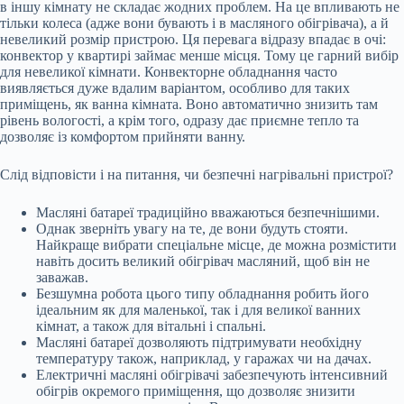
в іншу кімнату не складає жодних проблем. На це впливають не
тільки колеса (адже вони бувають і в масляного обігрівача), а й
невеликий розмір пристрою. Ця перевага відразу впадає в очі:
конвектор у квартирі займає менше місця. Тому це гарний вибір
для невеликої кімнати. Конвекторне обладнання часто
виявляється дуже вдалим варіантом, особливо для таких
приміщень, як ванна кімната. Воно автоматично знизить там
рівень вологості, а крім того, одразу дає приємне тепло та
дозволяє із комфортом прийняти ванну.
Слід відповісти і на питання, чи безпечні нагрівальні пристрої?
Масляні батареї традиційно вважаються безпечнішими.
Однак зверніть увагу на те, де вони будуть стояти.
Найкраще вибрати спеціальне місце, де можна розмістити
навіть досить великий обігрівач масляний, щоб він не
заважав.
Безшумна робота цього типу обладнання робить його
ідеальним як для маленької, так і для великої ванних
кімнат, а також для вітальні і спальні.
Масляні батареї дозволяють підтримувати необхідну
температуру також, наприклад, у гаражах чи на дачах.
Електричні масляні обігрівачі забезпечують інтенсивний
обігрів окремого приміщення, що дозволяє знизити