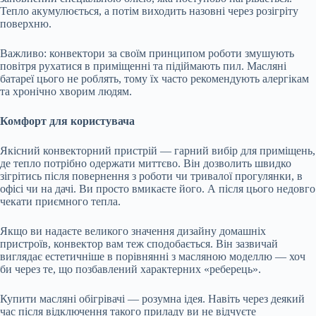
Тепло акумулюється, а потім виходить назовні через розігріту
поверхню.
Важливо: конвектори за своїм принципом роботи змушують
повітря рухатися в приміщенні та підіймають пил. Масляні
батареї цього не роблять, тому їх часто рекомендують алергікам
та хронічно хворим людям.
Комфорт для користувача
Якісний конвекторний пристрій — гарний вибір для приміщень,
де тепло потрібно одержати миттєво. Він дозволить швидко
зігрітись після повернення з роботи чи тривалої прогулянки, в
офісі чи на дачі. Ви просто вмикаєте його. А після цього недовго
чекати приємного тепла.
Якщо ви надаєте великого значення дизайну домашніх
пристроїв, конвектор вам теж сподобається. Він зазвичай
виглядає естетичніше в порівнянні з масляною моделлю — хоч
би через те, що позбавлений характерних «реберець».
Купити масляні обігрівачі — розумна ідея. Навіть через деякий
час після відключення такого приладу ви не відчуєте