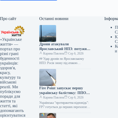
Про сайт
Останні новини
Інформ
П
С
К
«Українське
С
життя» —
Дрони атакували
К
портал про
Ярославський НПЗ: потужні
и
різні грані
вибухи та палаюче
Карина Павлюк
Сер 6, 2026
буденності
підприємство
## Удар дронів по Ярославському
українців:
НПЗ: Росія знову під атакою
безпілотників Нафтопереробний завод
здоров'я,
у Ярославлі зазнав удару
красу,
безпілотників у ніч…
культуру та
військові
реалії. Ми
Fire Point запускає першу
публікуємо
українську балістику: ППО
поради для
виходить на новий рівень
Карина Павлюк
Сер 6, 2026
життя та
Українська “протиракетна відповідь”:
статті, які
FP7 готується до перших перехоплень
допомагають
Українська оборонно-технологічна
орієнтуватися
компанія Fire Point активно працює