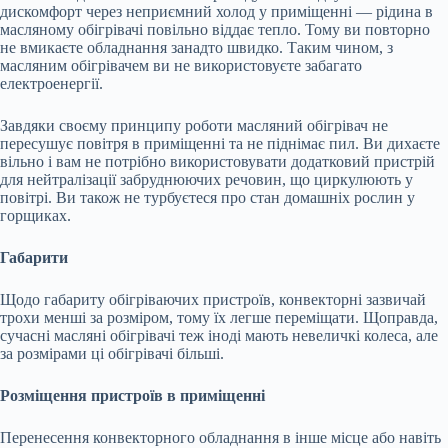
дискомфорт через неприємний холод у приміщенні — рідина в
масляному обігрівачі повільно віддає тепло. Тому ви повторно
не вмикаєте обладнання занадто швидко. Таким чином, з
масляним обігрівачем ви не використовуєте забагато
електроенергії.
Завдяки своєму принципу роботи масляний обігрівач не
пересушує повітря в приміщенні та не піднімає пил. Ви дихаєте
вільно і вам не потрібно використовувати додатковий пристрій
для нейтралізації забруднюючих речовин, що циркулюють у
повітрі. Ви також не турбуєтеся про стан домашніх рослин у
горщиках.
Габарити
Щодо габариту обігріваючих пристроїв, конвекторні зазвичай
трохи менші за розміром, тому їх легше переміщати. Щоправда,
сучасні масляні обігрівачі теж іноді мають невеличкі колеса, але
за розмірами ці обігрівачі більші.
Розміщення пристроїв в приміщенні
Перенесення конвекторного обладнання в інше місце або навіть