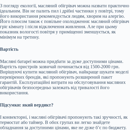
З погляду екології, масляний обігрівач можна назвати практично
ідеальним. Він не палить пил і дрібні частинки у повітрі, тому
його використання рекомендується людям, хворим на алергію.
Його плюсом також є повільне охолодження: масляний обігрівач
гріє кімнату і після відключення живлення. Але при цьому
показник вологості повітря у приміщенні зменшується, як
мінімум на третину.
Вартість
Масляні батареї можна придбати за дуже доступними цінами.
Вартість пристроїв зазвичай починається від 1500-2000 грн.
Вирішуючі купити масляний обігрівач, найкраще шукати моделі
перевірених брендів, які пропонують розширений пакет
гарантій. Експлуатаційні витрати на обслуговування масляних
обігрівачів безпосередньо залежать від тривалості його
використання.
Підсумки: який вердикт?
І конвекторні, і масляні обігрівачі пропонують такі зручності, як
термостат або таймер. В обох групах ви легко знайдете
обладнання за доступними цінами, яке не дуже б’є по бюджету.