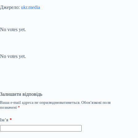
Джерело:
ukr.media
Submit Rating
Rate this item:
No votes yet.
Submit Rating
Rate this item:
No votes yet.
Залишити відповідь
Ваша e-mail адреса не оприлюднюватиметься.
Обов’язкові поля
позначені
*
Ім’я
*