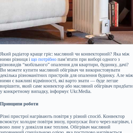
Який радіатор краще гріє: масляний чи конвекторний? Яка між
ними різниця і
що потрібно
пам’ятати при виборі одного з
різновидів “мобільного” опалення для квартири, будинку, дачі?
Ви можете купити масляний обігрівач чи використовувати
декілька різноманітних пристроїв для опалення будинку. Але між
ними є важливі відмінності, які варто знати — буде легше
вирішити, який саме конвектор або масляний обігрівач придбати
у конкретному випадку, інформує Ukr.Media.
Принципи роботи
Різні
пристрої нагрівають повітря у різний спосіб. Конвектор
всмоктує холодне повітря знизу, пропускає його через нагрівач, і
воно лине у довкілля вже теплим. Обігрівач масляний
заповнений спеціальною олією, яка поступово нагрівається.