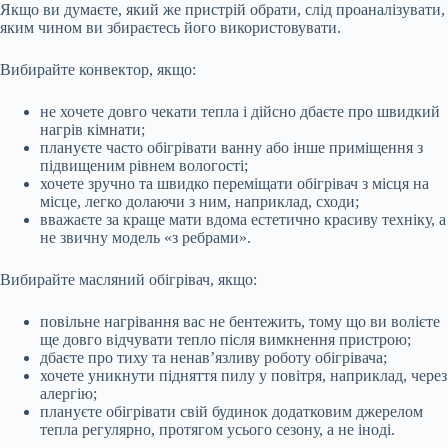
Якщо ви думаєте, який же пристрій обрати, слід проаналізувати,
яким чином ви збираєтесь його використовувати.
Вибирайте конвектор, якщо:
не хочете довго чекати тепла і дійсно дбаєте про швидкий
нагрів кімнати;
плануєте часто обігрівати ванну або інше приміщення з
підвищеним рівнем вологості;
хочете зручно та швидко переміщати обігрівач з місця на
місце, легко долаючи з ним, наприклад, сходи;
вважаєте за краще мати вдома естетично красиву техніку, а
не звичну модель «з ребрами».
Вибирайте масляний обігрівач, якщо:
повільне нагрівання вас не бентежить, тому що ви волієте
ще довго відчувати тепло після вимкнення пристрою;
дбаєте про тиху та ненав’язливу роботу обігрівача;
хочете уникнути підняття пилу у повітря, наприклад, через
алергію;
плануєте обігрівати свій будинок додатковим джерелом
тепла регулярно, протягом усього сезону, а не іноді.