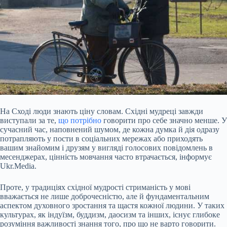
На Сході люди знають ціну словам. Східні мудреці завжди
виступали за те,
що потрібно
говорити про себе значно менше. У
сучасний час, наповнений шумом, де кожна думка й дія одразу
потрапляють у пости в соціальних мережах або приходять
вашим знайомим і друзям у вигляді голосових повідомлень в
месенджерах, цінність мовчання часто втрачається, інформує
Ukr.Media.
Проте, у традиціях східної мудрості стриманість у мові
вважається не лише доброчесністю, але й фундаментальним
аспектом духовного
зростання та щастя кожної людини. У таких
культурах, як індуїзм, буддизм, даосизм та інших, існує глибоке
розуміння важливості знання того, про що не варто говорити.