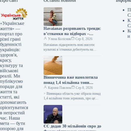
Про сайт
Останні новини
Інформ
П
С
К
«Українське
С
життя» —
Havaianas розривають тренди:
К
портал про
в’єтнамки на підборах –
и
різні грані
сенсація року!
Уляна Колісник
Сер 8, 2026
буденності
Havaianas підкорюють нові висоти:
українців:
культові в’єтнамки дебютують на
підборах! Бренд Havaianas, відомий
здоров'я,
своїми легендарними гумовими
красу,
шльопанцями на пласкій підошві,
культуру та
зробив…
військові
реалії. Ми
Вінниччина вже намолотила
публікуємо
понад 1,4 мільйона тонн
поради для
зерна, показавши
Карина Павлюк
Сер 8, 2026
життя та
врожайність, вищу за
> Вінницька область уже зібрала понад
статті, які
минулорічну, повідомляє
1,4 мільйона тонн зернових, про це
допомагають
інформує керівниця обласної
ОВА.
орієнтуватися
військової адміністрації Наталя
в непростий
Заболотна. “Жнива…
час. Наша
мета — бути
ЄС додав 30 мільйонів євро до
опорою для