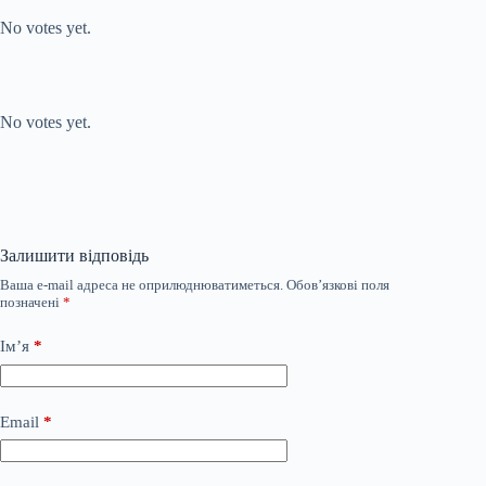
No votes yet.
Submit Rating
Rate this item:
No votes yet.
Залишити відповідь
Ваша e-mail адреса не оприлюднюватиметься.
Обов’язкові поля
позначені
*
Ім’я
*
Email
*