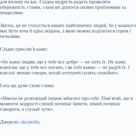
для впливу на вас. Східна мудрість радить проявляти
обережність з тими, з ким ви ділитеся своїми проблемами та
нещастями.
Звісно, це не стосується наших найближчих людей, бо у кожного
має бути хоча б одна людина, з якою можна поділитися горем і
печалями.
Східне прислів’я каже:
«Не кажи людям, що у тебе все добре — не зліть їх. Не кажи
ворогам, що у тебе все погано, і як тобі важко — не радуй їх. І
взагалі: менше говори, нехай оточуючі сплять спокійно».
І ось ще дуже схожі слова:
«Ніколи не розповідай іншим забагато про себе. Пам’ятай, що в
моменти заздрості сліпий починає бачити, німий починає
говорити, а глухий чути».
Джерело:
ukr.media
Submit Rating
Rate this item: