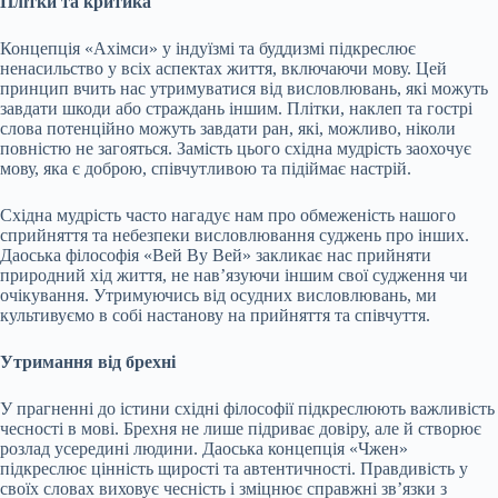
Плітки та критика
Концепція «Ахімси» у індуїзмі та буддизмі підкреслює
ненасильство у всіх аспектах життя, включаючи мову. Цей
принцип вчить нас утримуватися від висловлювань, які можуть
завдати шкоди або страждань іншим. Плітки, наклеп та гострі
слова потенційно можуть завдати ран, які, можливо, ніколи
повністю не загояться. Замість цього східна мудрість заохочує
мову, яка є доброю, співчутливою та підіймає настрій.
Східна мудрість часто нагадує нам про обмеженість нашого
сприйняття та небезпеки висловлювання суджень про інших.
Даоська філософія «Вей Ву Вей» закликає нас прийняти
природний хід життя, не нав’язуючи іншим свої судження чи
очікування. Утримуючись від осудних висловлювань, ми
культивуємо в собі настанову на прийняття та співчуття.
Утримання від брехні
У прагненні до істини східні філософії підкреслюють важливість
чесності в мові. Брехня не лише підриває довіру, але й створює
розлад усередині людини. Даоська концепція «Чжен»
підкреслює цінність щирості та автентичності. Правдивість у
своїх словах виховує чесність і зміцнює справжні зв’язки з