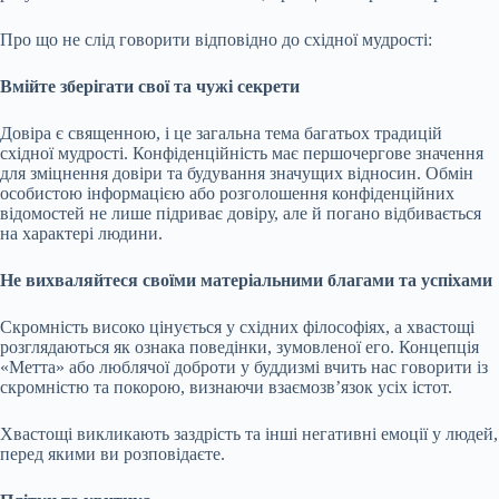
Про що не слід говорити відповідно до східної мудрості:
Вмійте зберігати свої та чужі секрети
Довіра є священною, і це загальна тема багатьох традицій
східної мудрості. Конфіденційність має першочергове значення
для зміцнення довіри та будування значущих відносин. Обмін
особистою інформацією або розголошення конфіденційних
відомостей не лише підриває довіру, але й погано відбивається
на характері людини.
Не вихваляйтеся своїми матеріальними благами та успіхами
Скромність високо цінується у східних філософіях, а хвастощі
розглядаються як ознака поведінки, зумовленої его. Концепція
«Метта» або люблячої доброти у буддизмі вчить нас говорити із
скромністю та покорою, визнаючи взаємозв’язок усіх істот.
Хвастощі викликають заздрість та інші негативні емоції у людей,
перед якими ви розповідаєте.