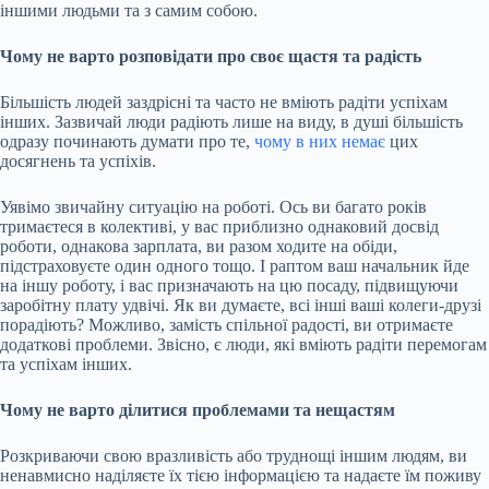
іншими людьми та з самим собою.
Чому не варто розповідати про своє щастя та радість
Більшість людей заздрісні та часто не вміють радіти успіхам
інших. Зазвичай люди радіють лише на виду, в душі більшість
одразу починають думати про те,
чому в
них немає
цих
досягнень та успіхів.
Уявімо звичайну ситуацію на роботі. Ось ви багато років
тримаєтеся в колективі, у вас приблизно однаковий досвід
роботи, однакова зарплата, ви разом ходите на обіди,
підстраховуєте один одного тощо. І раптом ваш начальник йде
на іншу роботу, і вас призначають на цю посаду, підвищуючи
заробітну плату удвічі. Як ви думаєте, всі інші ваші колеги-друзі
порадіють? Можливо, замість спільної радості, ви отримаєте
додаткові проблеми. Звісно, є люди, які вміють радіти перемогам
та успіхам інших.
Чому не варто ділитися проблемами та нещастям
Розкриваючи свою вразливість або труднощі іншим людям, ви
ненавмисно наділяєте їх тією інформацією та надаєте їм поживу