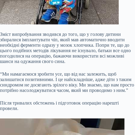
Зміст випробування зводився до того, що у голову дитини
збиралися імплантувати чіп, який мав автоматично вводити
необхідні ферменти одразу у мозок хлопчика. Попри те, що до
цього подібних методів лікування не існувало, батьки все одно
погодилися на операцію, бажаючи використати всі можливі
шанси на одужання свого сина.
“Ми намагаємося зробити усе, що від нас залежить, щоб
залишатися позитивними. І це найскладніше, адже діти з таким
синдромом не досягають зрілого віку. Ми знаємо, що нам просто
потрібно насолоджуватися часом, який ми проводимо з ним.”
Після тривалих обстежень і підготовок операцію нарешті
провели.