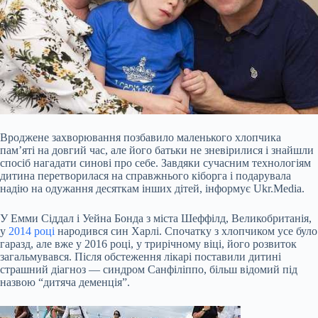
Вроджене захворювання позбавило маленького хлопчика
пам’яті на довгий час, але його батьки не зневірилися і знайшли
спосіб нагадати синові про себе. Завдяки сучасним технологіям
дитина перетворилася на справжнього кіборга і подарувала
надію на одужання десяткам інших дітей, інформує Ukr.Media.
У Емми Сіддал і Уейна Бонда з міста Шеффілд, Великобританія,
у
2014 році
народився син Харлі. Спочатку з хлопчиком усе було
гаразд, але вже у 2016 році, у трирічному віці, його розвиток
загальмувався.
Після обстеження лікарі поставили дитині
страшний діагноз — синдром Санфіліппо, більш відомий під
назвою “дитяча деменція”.