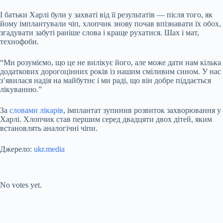
І батьки Харлі були у захваті від її результатів — після того, як
йому імплантували чіп, хлопчик знову почав впізнавати їх обох,
згадувати забуті раніше слова і краще рухатися. Шах і мат,
технофоби.
“Ми розуміємо, що це не вилікує його, але може дати нам кілька
додаткових дорогоцінних років із нашим сміливим сином. У нас
з’явилася надія на майбутнє і ми раді, що він добре піддається
лікуванню.”
За
словами лікарів
, імплантат зупинив розвиток захворювання у
Харлі. Хлопчик став першим серед двадцяти двох дітей, яким
встановлять аналогічні чіпи.
Джерело:
ukr.media
Submit Rating
Rate this item:
No votes yet.
Submit Rating
Rate this item: