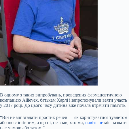
В одному з таких випробувань, проведених фармацевтичною
компанією Allievex, батькам Харлі і запропонували взяти участь
у 2017 році. До цього часу дитина вже почала втрачати пам’ять.
“Він не міг згадати простих речей — як користуватися туалетом
або що є їстівним, а що ні, не знав, хто ми,
навіть не
міг назвати
нас мамою або татом.”