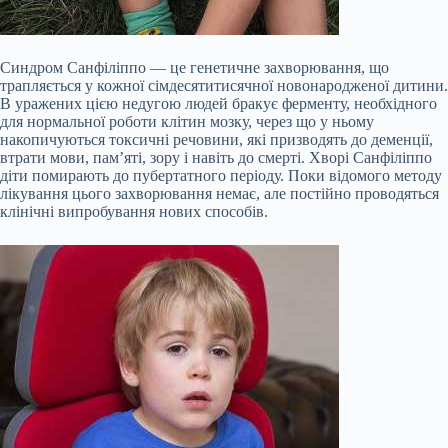
Синдром Санфіліппо — це генетичне захворювання, що
трапляється у кожної сімдесятитисячної новонародженої дитини.
В уражених цією недугою людей бракує ферменту, необхідного
для нормальної роботи клітин мозку, через що у ньому
накопичуються токсичні речовини, які призводять до деменції,
втрати мови, пам’яті, зору і навіть до смерті. Хворі Санфіліппо
діти помирають до пубертатного періоду. Поки відомого методу
лікування цього захворювання немає, але постійно проводяться
клінічні випробування нових способів.