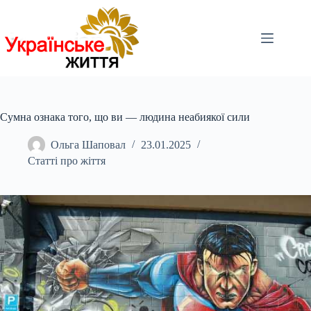
Перейти
до
вмісту
Сумна ознака того, що ви — людина неабиякої сили
Ольга Шаповал
23.01.2025
Статті про жіття