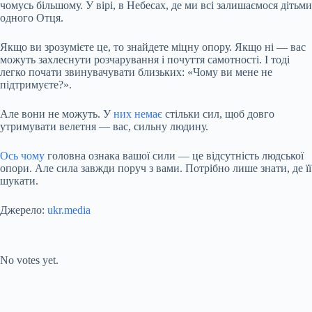
чомусь більшому. У вірі, в Небесах, де ми всі залишаємося дітьми
одного Отця.
Якщо ви зрозумієте це, то знайдете міцну опору. Якщо ні — вас
можуть захлеснути розчарування і почуття самотності. І тоді
легко почати звинувачувати близьких: «Чому ви мене не
підтримуєте?».
Але вони не можуть. У
них немає
стільки сил, щоб довго
утримувати велетня — вас, сильну людину.
Ось чому
головна ознака вашої сили — це відсутність людської
опори. Але сила завжди поруч з вами. Потрібно лише знати, де її
шукати.
Джерело:
ukr.media
Submit Rating
Rate this item:
No votes yet.
Submit Rating
Rate this item: