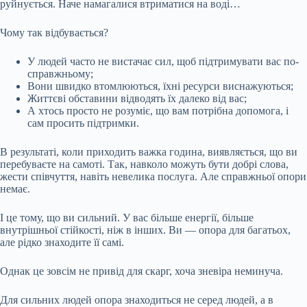
руйнується. Наче намагалися втриматися на воді…
Чому так відбувається?
У людей часто не вистачає сил, щоб підтримувати вас по-
справжньому;
Вони швидко втомлюються, їхні ресурси виснажуються;
Життєві обставини відводять їх далеко від вас;
А хтось просто не розуміє, що вам потрібна допомога, і
сам просить підтримки.
В результаті, коли приходить важка година, виявляється, що ви
перебуваєте на самоті. Так, навколо можуть бути добрі слова,
жести співчуття, навіть невелика послуга. Але справжньої опори
немає.
І це тому, що ви сильний. У вас більше енергії, більше
внутрішньої стійкості, ніж в інших. Ви — опора для багатьох,
але рідко знаходите її самі.
Однак це зовсім не привід для скарг, хоча зневіра неминуча.
Для сильних людей опора знаходиться не серед людей, а в