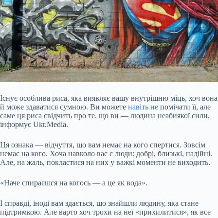
Існує особлива риса, яка виявляє вашу внутрішню міць, хоч вона
й може здаватися сумною. Ви можете
навіть не
помічати її, але
саме ця риса свідчить про те, що ви — людина неабиякої сили,
інформує Ukr.Media.
Ця ознака — відчуття, що вам немає на кого спертися. Зовсім
немає на кого. Хоча навколо вас є люди: добрі, близькі, надійні.
Але, на жаль, покластися на них у важкі моменти не виходить.
«Наче спираєшся на когось — а це як вода».
І справді, іноді вам здається, що знайшли людину,
яка стане
підтримкою. Але варто хоч трохи на неї «прихилитися», як все