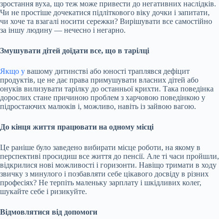
зростання вуха, що теж може привести до негативних наслідків.
Чи не простіше дочекатися підліткового віку дочки і запитати,
чи хоче та взагалі носити сережки? Вирішувати все самостійно
за іншу людину — нечесно і негарно.
Змушувати дітей доїдати все, що в тарілці
Якщо у
вашому дитинстві або юності траплявся дефіцит
продуктів, це не дає права примушувати власних дітей або
онуків вилизувати тарілку до останньої крихти. Така поведінка
дорослих стане причиною проблем з харчовою поведінкою у
підростаючих малюків і, можливо, навіть із зайвою вагою.
До кінця життя працювати на одному місці
Це раніше було заведено вибирати місце роботи, на якому в
перспективі просидиш все життя до пенсії. Але ті часи пройшли,
відкрилися нові можливості і горизонти. Навіщо тримати в ходу
звичку з минулого і позбавляти себе цікавого досвіду в різних
професіях? Не терпіть маленьку зарплату і шкідливих колег,
шукайте себе і ризикуйте.
Відмовлятися від допомоги