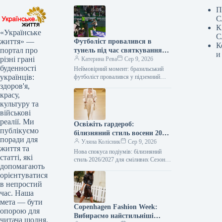
П
С
К
«Українське
С
життя» —
Футболіст провалився в
К
портал про
тунель під час святкування
и
різні грані
голу: відео курйозного
Катерина Рева
Сер 9, 2026
буденності
падіння
Неймовірний момент: бразильський
українців:
футболіст провалився у підземний
тунель під час святкування голу
здоров'я,
Інцидент, що викликав чималий
красу,
резонанс, стався 8 серпня…
культуру та
військові
реалії. Ми
Освіжіть гардероб:
публікуємо
білизняний стиль восени 2026
поради для
– від корсетів до комбінацій
Уляна Колісник
Сер 9, 2026
життя та
Нова спокуса подіумів: білизняний
статті, які
стиль 2026/2027 для сміливих Сезон
допомагають
осінь-зима 2026/2027 розкрив на
орієнтуватися
модних показах нове бачення
в непростий
жіночності, експресії та…
час. Наша
мета — бути
Copenhagen Fashion Week:
опорою для
Вибираємо найстильніші
читача щодня.