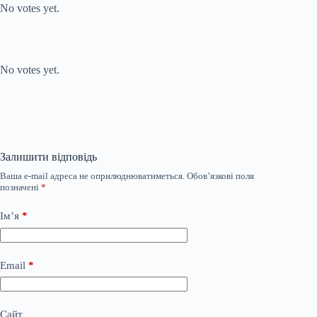
No votes yet.
Submit Rating
Rate this item:
No votes yet.
Залишити відповідь
Ваша e-mail адреса не оприлюднюватиметься.
Обов’язкові поля
позначені
*
Ім’я
*
Email
*
Сайт