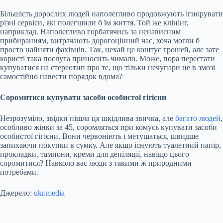
Більшість дорослих людей наполегливо продовжують ігнорувати
різні сервіси, які полегшили б їм життя. Той же клінінг,
наприклад. Наполегливо горбатячись за ненависним
прибиранням, витрачають дорогоцінний час, хоча могли б
просто найняти фахівців. Так, нехай це коштує грошей, але зате
користі така послуга приносить чимало. Може, пора перестати
купуватися на стереотип про те, що тільки нечупари не в змозі
самостійно навести порядок вдома?
Соромитися купувати засоби особистої гігієни
Незрозуміло, звідки пішла ця шкідлива звичка, але
багато людей
,
особливо жінки за 45, соромляться при комусь купувати засоби
особистої гігієни. Вони червоніють і метушаться, швидше
запихаючи покупки в сумку. Але якщо існують туалетний папір,
прокладки, тампони, креми для депіляції, навіщо цього
соромитися? Навколо вас люди з такими ж природними
потребами.
Джерело:
ukr.media
Submit Rating
Rate this item: