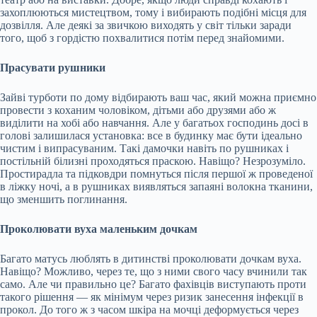
захоплюються мистецтвом, тому і вибирають подібні місця для
дозвілля. Але деякі за звичкою виходять у світ тільки заради
того, щоб з гордістю похвалитися потім перед знайомими.
Прасувати рушники
Зайві турботи по дому відбирають ваш час, який можна приємно
провести з коханим чоловіком, дітьми або друзями або ж
виділити на хобі або навчання. Але у багатьох господинь досі в
голові залишилася установка: все в будинку має бути ідеально
чистим і випрасуваним. Такі дамочки навіть по рушниках і
постільній білизні проходяться праскою. Навіщо? Незрозуміло.
Простирадла та підковдри помнуться після першої ж проведеної
в ліжку ночі, а в рушниках виявляться запаяні волокна тканини,
що зменшить поглинання.
Проколювати вуха маленьким дочкам
Багато матусь люблять в дитинстві проколювати дочкам вуха.
Навіщо? Можливо, через те, що з ними свого часу вчинили так
само. Але чи правильно це? Багато фахівців виступають проти
такого рішення — як мінімум через ризик занесення інфекції в
прокол. До того ж з часом шкіра на мочці деформується через