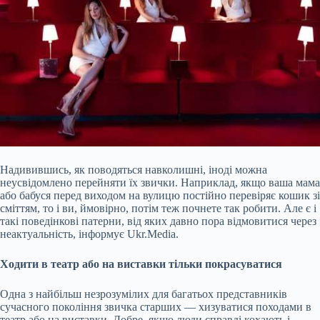
Надивившись, як поводяться навколишні, іноді можна
неусвідомлено перейняти їх звички. Наприклад, якщо ваша мама
або бабуся перед виходом на вулицю постійно перевіряє кошик зі
сміттям, то і ви, ймовірно, потім теж почнете так робити. Але є і
такі поведінкові патерни, від яких давно пора відмовитися через
неактуальність, інформує Ukr.Media.
Ходити в театр або на виставки тільки покрасуватися
Одна з найбільш незрозумілих для багатьох представників
сучасного покоління звичка старших — хизуватися
походами в
театр або на виставки. Добре, якщо люди справді кохають і