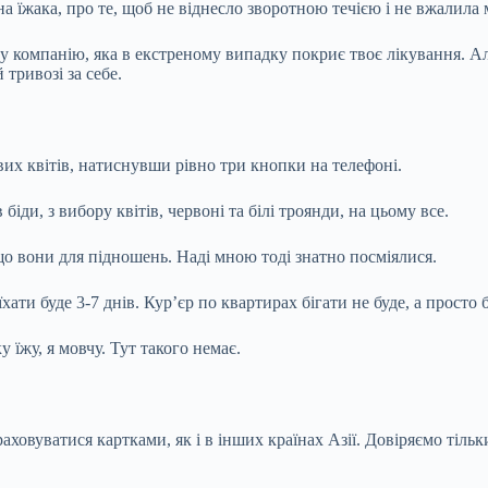
на їжака, про те, щоб не віднесло зворотною течією і не вжалила
у компанію, яка в екстреному випадку покриє твоє лікування. Але
 тривозі за себе.
вих квітів, натиснувши рівно три кнопки на телефоні.
біди, з вибору квітів, червоні та білі троянди, на цьому все.
, що вони для підношень. Наді мною тоді знатно посміялися.
ати буде 3-7 днів. Кур’єр по квартирах бігати не буде, а просто б
у їжу, я мовчу. Тут такого немає.
аховуватися картками, як і в інших країнах Азії. Довіряємо тільк