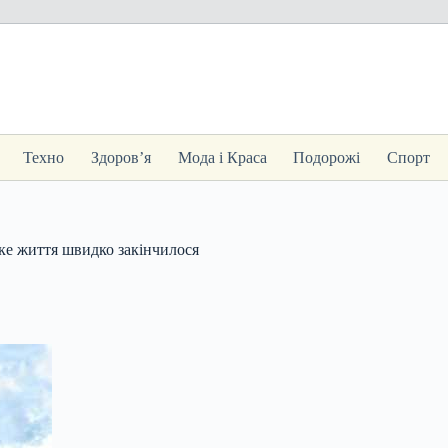
Техно
Здоров’я
Мода і Краса
Подорожі
Спорт
ьке життя швидко закінчилося