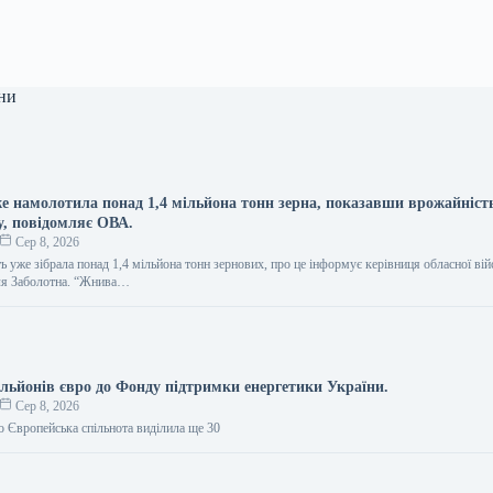
ни
е намолотила понад 1,4 мільйона тонн зерна, показавши врожайніст
у, повідомляє ОВА.
Сер 8, 2026
ь уже зібрала понад 1,4 мільйона тонн зернових, про це інформує керівниця обласної вій
аля Заболотна. “Жнива…
ільйонів євро до Фонду підтримки енергетики України.
Сер 8, 2026
о Європейська спільнота виділила ще 30