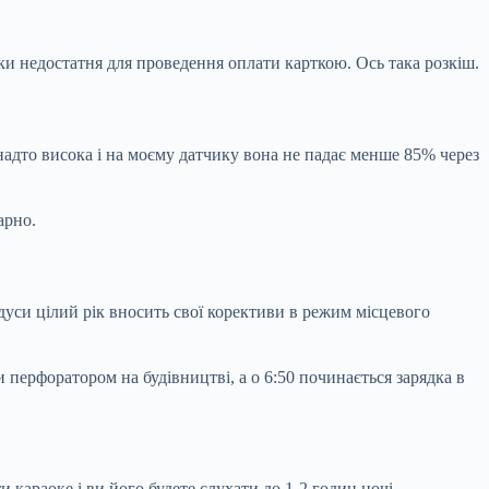
пки недостатня для проведення оплати карткою. Ось така розкіш.
анадто висока і на моєму датчику вона не падає менше 85% через
арно.
градуси цілий рік вносить свої корективи в режим місцевого
 перфоратором на будівництві, а о 6:50 починається зарядка в
 караоке і ви його будете слухати до 1-2 годин ночі.