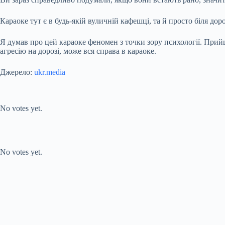
Караоке тут є в будь-якій вуличній кафешці, та й просто біля дор
Я думав про цей караоке феномен з точки зору психології. При
агресію на дорозі, може вся справа в караоке.
Джерело:
ukr.media
Submit Rating
Rate this item:
No votes yet.
Submit Rating
Rate this item:
No votes yet.