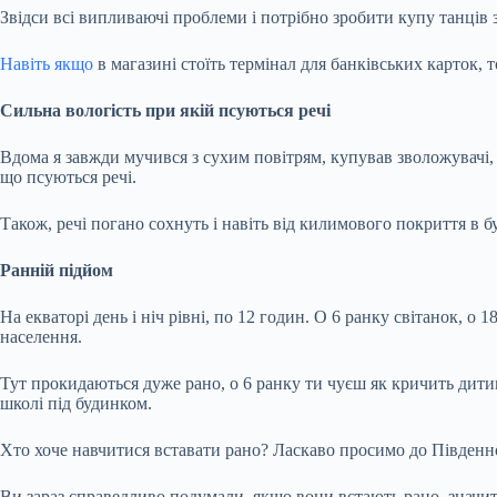
Звідси всі випливаючі проблеми і потрібно зробити купу танців 
Навіть якщо
в магазині стоїть термінал для банківських карток,
Сильна вологість при якій псуються речі
Вдома я завжди мучився з сухим повітрям, купував зволожувачі, 
що псуються речі.
Також, речі погано сохнуть і навіть від килимового покриття в б
Ранній підйом
На екваторі день і ніч рівні, по 12 годин. О 6 ранку світанок, о
населення.
Тут прокидаються дуже рано, о 6 ранку ти чуєш як кричить дитин
школі під будинком.
Хто хоче навчитися вставати рано? Ласкаво просимо до Південно
Ви зараз справедливо подумали, якщо вони встають рано, значить л