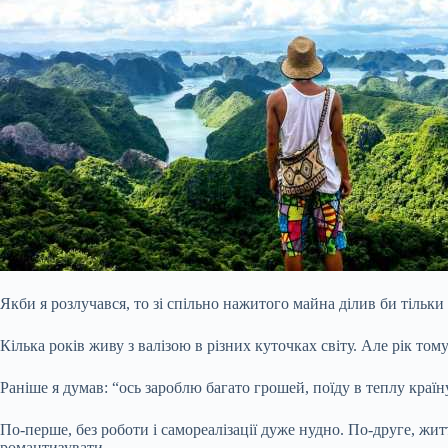
Якби я розлучався, то зі спільно нажитого майна ділив би тільки
Кілька років живу з валізою в різних куточках світу. Але рік том
Раніше я думав: “ось зароблю багато грошей, поїду в теплу країн
По-перше, без роботи і самореалізації дуже нудно. По-друге, житт
романтизувати.