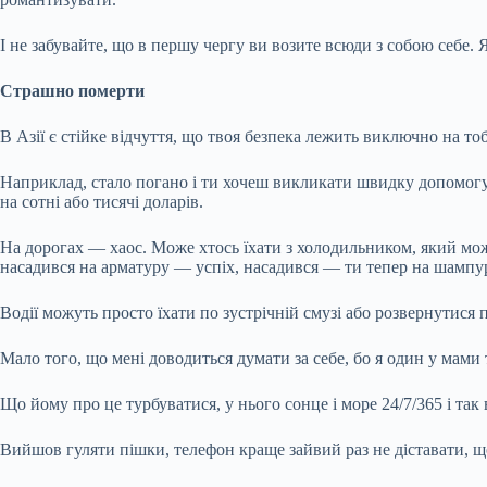
І не забувайте, що в першу чергу ви возите всюди з собою себе. 
Страшно померти
В Азії є стійке відчуття, що твоя безпека лежить виключно на то
Наприклад, стало погано і ти хочеш викликати швидку допомогу? 
на сотні або тисячі доларів.
На дорогах — хаос. Може хтось їхати з холодильником, який може
насадився на арматуру — успіх, насадився — ти тепер на шампур
Водії можуть просто їхати по зустрічній смузі або розвернутися 
Мало того, що мені доводиться думати за себе, бо я один у мами 
Що йому про це турбуватися, у нього сонце і море 24/7/365 і так 
Вийшов гуляти пішки, телефон краще зайвий раз не діставати, щ