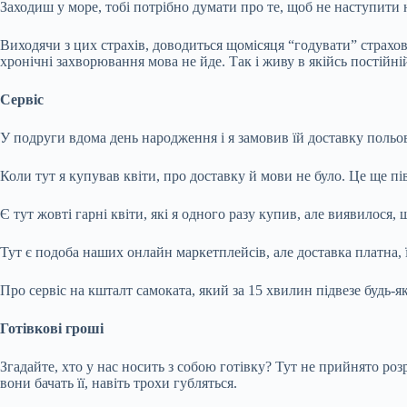
Заходиш у море, тобі потрібно думати про те, щоб не наступити 
Виходячи з цих страхів, доводиться щомісяця “годувати” страхов
хронічні захворювання мова не йде. Так і живу в якійсь постійній
Сервіс
У подруги вдома день народження і я замовив їй доставку польо
Коли тут я купував квіти, про доставку й мови не було. Це ще пів 
Є тут жовті гарні квіти, які я одного разу купив, але виявилося
Тут є подоба наших онлайн маркетплейсів, але доставка платна, їх
Про сервіс на кшталт самоката, який за 15 хвилин підвезе будь-як
Готівкові гроші
Згадайте, хто у нас носить з собою готівку? Тут не прийнято розр
вони бачать її, навіть трохи губляться.