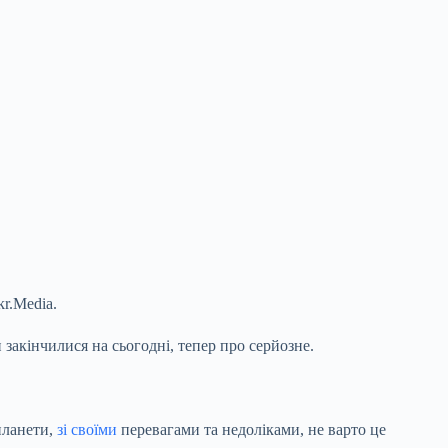
kr.Media.
и закінчилися на сьогодні, тепер про серйозне.
 планети,
зі своїми
перевагами та недоліками, не варто це