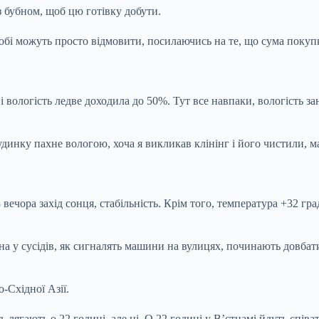
з бубном, щоб цю готівку добути.
 тобі можуть просто відмовити, посилаючись на те, що сума поку
і вологість ледве доходила до 50%. Тут все навпаки, вологість з
удинку пахне вологою, хоча я викликав клінінг і його чистили, м
 18 вечора захід сонця, стабільність. Крім того, температура +32 
а у сусідів, як сигналять машини на вулицях, починають довбати
-Східної Азії.
ягають о 22 годині, але ні. О 22 годині у В’єтнамі йдуть співати