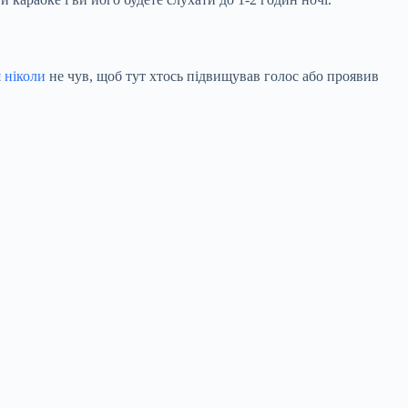
я ніколи
не чув, щоб тут хтось підвищував голос або проявив