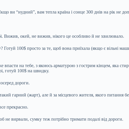
Якщо ви “нудний”, вам тепла країна і сонце 300 днів на рік не до
бі. Вижив, окей, не вижив, нікого це особливо й не хвилювало.
Готуй 100$ просто за те, щоб вона приїхала (якщо є вільні маши
 впасти на тебе, з якоюсь арматурою з гострим кінцем, яка стирч
і, готуй 100$ на швидку.
посеред дороги.
такий гарний (жарт), але й за місцевого жителя, якого питання б
все прекрасно.
об не вирвали, сумку теж потрібно тримати подалі від дороги.