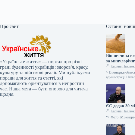
Про сайт
Останні нови
Вінниччина вж
за минулорічн
«Українське життя» — портал про різні
Карина Павлюк
грані буденності українців: здоров'я, красу,
культуру та військові реалії. Ми публікуємо
> Вінницька област
адміністрації Нат
поради для життя та статті, які
допомагають орієнтуватися в непростий
час. Наша мета — бути опорою для читача
щодня.
ЄС додав 30 м
Карина Павлюк
“> Фото: Міненерг