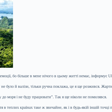
 емоції, бо більше в мене нічого в цьому житті немає, інформує U
у не було й валізи, тільки ручна поклажа, це я ще розжився. Жарт
у до моря і не буду працювати”. Так я ще ніколи не помилявся.
я в теплих країнах таке ж звичайне, як і в будь-якій іншій точці