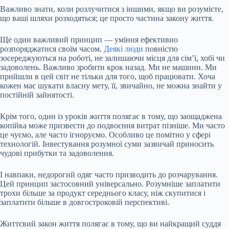
Важливо знати, коли розлучитися з іншими, якщо ви розумієте,
що ваші шляхи розходяться; це просто частина закону життя.
Ще один важливий принцип — уміння ефективно
розпоряджатися своїм часом.
Деякі люди
повністю
зосереджуються на роботі, не залишаючи місця для сім’ї, хобі чи
задоволень. Важливо зробити крок назад. Ми не машини. Ми
прийшли в цей світ не тільки для того, щоб працювати. Хоча
кожен має шукати власну мету, її, звичайно, не можна знайти у
постійній зайнятості.
Крім того, один із уроків життя полягає в тому, що заощаджена
копійка може призвести до подвоєння витрат пізніше. Ми часто
це чуємо, але часто ігноруємо. Особливо це помітно у сфері
технологій. Інвестування розумної суми зазвичай приносить
чудові прибутки та задоволення.
І навпаки, недорогий одяг часто призводить до розчарування.
Цей принцип застосовний універсально. Розумніше заплатити
трохи більше за продукт середнього класу, ніж скупитися і
заплатити більше в довгостроковій перспективі.
Життєвий закон життя полягає в тому, що ви найкращий суддя