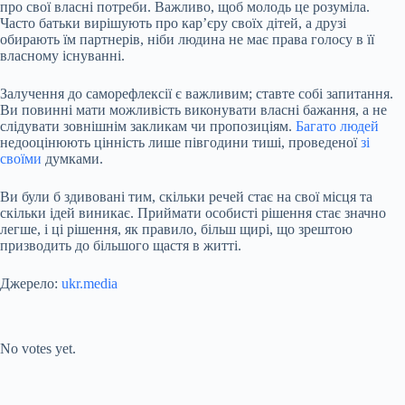
про свої власні потреби. Важливо, щоб молодь це розуміла.
Часто батьки вирішують про кар’єру своїх дітей, а друзі
обирають їм партнерів, ніби людина не має права голосу в її
власному існуванні.
Залучення до саморефлексії є важливим; ставте собі запитання.
Ви повинні мати можливість виконувати власні бажання, а не
слідувати зовнішнім закликам чи пропозиціям.
Багато людей
недооцінюють цінність лише півгодини тиші, проведеної
зі
своїми
думками.
Ви були б здивовані тим, скільки речей стає на свої місця та
скільки ідей виникає. Приймати особисті рішення стає значно
легше, і ці рішення, як правило, більш щирі, що зрештою
призводить до більшого щастя в житті.
Джерело:
ukr.media
Submit Rating
Rate this item:
No votes yet.
Submit Rating
Rate this item: