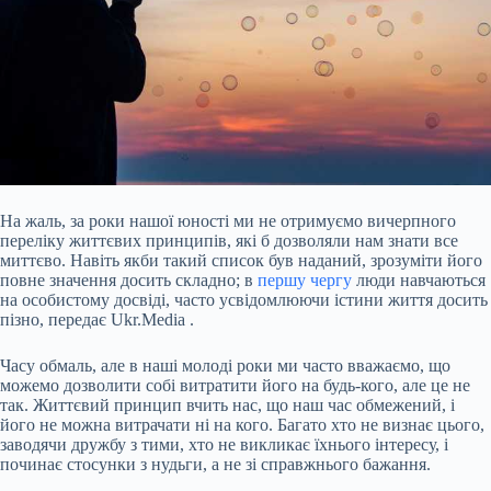
На жаль, за роки нашої юності ми не отримуємо вичерпного
переліку життєвих принципів, які б дозволяли нам знати все
миттєво. Навіть якби такий список був наданий, зрозуміти його
повне значення досить складно; в
першу чергу
люди навчаються
на особистому досвіді, часто усвідомлюючи істини життя досить
пізно, передає Ukr.Media .
Часу обмаль, але в наші молоді роки ми часто вважаємо, що
можемо дозволити собі витратити його на будь-кого, але це не
так. Життєвий принцип вчить нас, що наш час
обмежений, і
його не можна витрачати ні на кого. Багато хто не визнає цього,
заводячи дружбу з тими, хто не викликає їхнього інтересу, і
починає стосунки з нудьги, а не зі справжнього бажання.