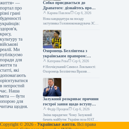
життя» —
Собко приєднається до
портал про
Драпатого: дізнайтесь про
різні грані
нового заступника
Карина Павлюк
Сер 6, 2026
буденності
Нова кандидатура на посаду
українців:
заступника Головнокомандувача ЗСУ
Начальник штабу 11 армійського
здоров'я,
корпусу Сергій Собко готується
красу,
обійняти посаду заступника
культуру та
Головнокомандувача Збройними…
військові
реалії. Ми
Охоронець Беллінгема з
публікуємо
українським прапором:
поради для
несподівана зустріч у Мадриді
Катерина Рева
Сер 6, 2026
життя та
# Неочікуваний Символ Лояльності:
статті, які
Охоронець Беллінгема Вразив
допомагають
Тризубом на Руці Півзахисник
орієнтуватися
англійської збірної та зірка
в непростий
мадридського “Реала”, Джуд
Беллінгем, був…
час. Наша
мета — бути
Залужний розкриває причини
опорою для
гострої заяви щодо вступу
читача щодня.
України до НАТО
Федір Процюк
Сер 6, 2026
Зміна парадигми: Чому Залужний
бачить майбутнє України поза НАТО,
Copyright © 2026 -
Українське життя.
Всі права
але за його стандарти? Очільник
української дипломатії у Великій