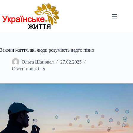
Перейти
до
вмісту
Закони життя, які люди розуміють надто пізно
Ольга Шаповал
27.02.2025
Статті про жіття