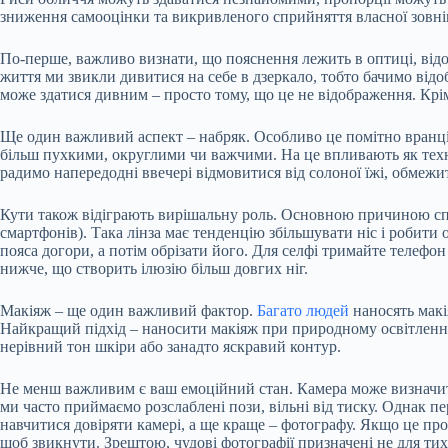
зниження самооцінки та викривленого сприйняття власної зовнішн
По-перше, важливо визнати, що пояснення лежить в оптиці, відоб
життя ми звикли дивитися на себе в дзеркало, тобто бачимо відо
може здатися дивним – просто тому, що це не відображення. Кр
Ще один важливий аспект – набряк. Особливо це помітно вранці 
більш пухкими, округлими чи важчими. На це впливають як техніч
радимо напередодні ввечері відмовитися від солоної їжі, обмежи
Кути також відіграють вирішальну роль. Основною причиною спо
смартфонів). Така лінза має тенденцію збільшувати ніс і робити
пояса догори, а потім обрізати його. Для селфі тримайте телефон
нижче, що створить ілюзію більш довгих ніг.
Макіяж – ще один важливий фактор.
Багато людей
наносять макі
Найкращий підхід – наносити макіяж при природному освітленні
нерівний тон шкіри або занадто яскравий контур.
Не менш важливим є ваш емоційний стан. Камера може визначити 
ми часто приймаємо розслаблені пози, вільні від тиску. Однак 
навчитися довіряти камері, а ще краще – фотографу. Якщо це про
щоб звикнути. Зрештою, чудові фотографії призначені не для тих,