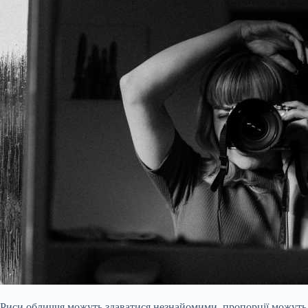
Риси обличчя можуть здаватися незнайомими, пропорції можуть 