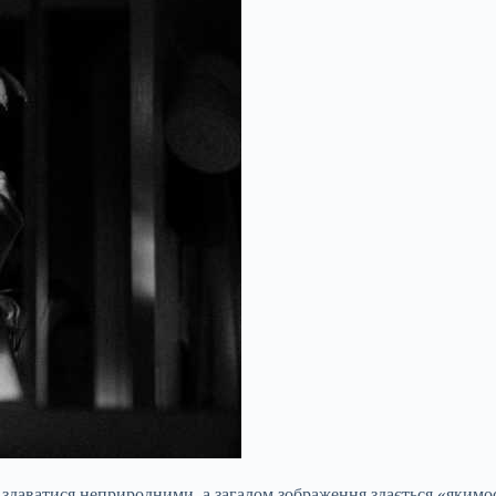
здаватися неприродними, а загалом зображення здається «якимос