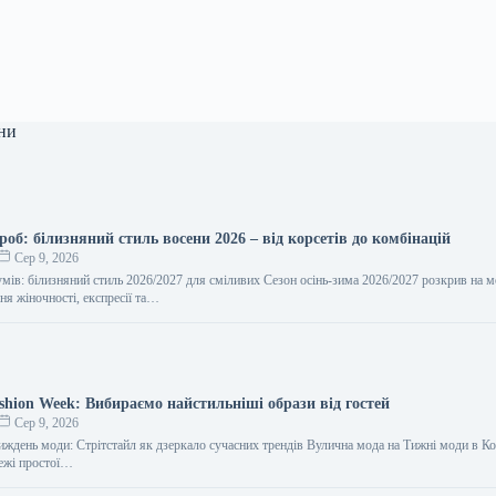
ни
роб: білизняний стиль восени 2026 – від корсетів до комбінацій
Сер 9, 2026
умів: білизняний стиль 2026/2027 для сміливих Сезон осінь-зима 2026/2027 розкрив на 
ня жіночності, експресії та…
shion Week: Вибираємо найстильніші образи від гостей
Сер 9, 2026
иждень моди: Стрітстайл як дзеркало сучасних трендів Вулична мода на Тижні моди в Ко
ежі простої…