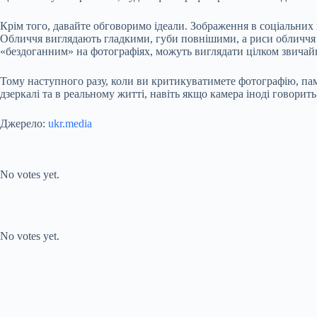
Крім того, давайте обговоримо ідеали. Зображення в соціальних
Обличчя виглядають гладкими, губи повнішими, а риси обличчя «
«бездоганним» на фотографіях, можуть виглядати цілком звичай
Тому наступного разу, коли ви критикуватимете фотографію, пам
дзеркалі та в реальному житті, навіть якщо камера іноді говорит
Джерело:
ukr.media
Submit Rating
Rate this item:
No votes yet.
Submit Rating
Rate this item:
No votes yet.