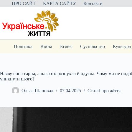
Перейти
ПРО САЙТ
КАРТА САЙТУ
Контакти
до
вмісту
Політика
Війна
Бізнес
Суспільство
Культура
Наяву вона гарна, а на фото розпухла й одутла. Чому ми не подо
уникнути цього?
Ольга Шаповал
07.04.2025
Статті про жіття