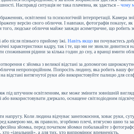
ості. Насправді ситуація не така плачевна, як здається –
чому 
раженнях, освітленні та психологічній інтерпретації. Камера зн
бражену версію свого обличчя. І навпаки, фотографія показує, як
ім того, людське обличчя майже завжди асиметричне, що робить 
або після пізнього прийому їжі.
Навіть якщо
ви почуваєтесь добр
ні характеристики кадру, так і те, що ми не звикли дивитися на
ти споживання рідини за кілька годин до сну, а вранці вмити об
творення є зйомка з великої відстані за допомогою ширококутно
 обличчя непропорційним. Попросіть людину, яка робить вашу фот
 на відстані витягнутої руки або використовуйте палицю для селфі
яж під штучним освітленням, яке може змінити зовнішній вигляд 
 або використовувати дзеркало, оснащене світлодіодним підсві
напругу. Коли людина відчуває занепокоєння, ховає руки, сутул
перед камерою ми, як правило, згорбимо плечі, втягуємо шию та
фесійна зйомка, перед початком зйомки побалакайте з фотографом
 хто «ідеальний», а для тих, хто випромінює впевненість.