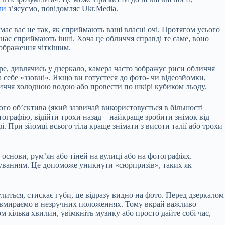
ми
з’ясуємо, повідомляє Ukr.Media.
імає вас не так, як сприймають ваші
власні очі. Протягом усього
 нас сприймають інші. Хоча це обличчя справді те саме, воно
зображення чіткішим.
е, дивлячись у дзеркало, камера часто зображує риси обличчя
 себе «ззовні». Якщо ви готуєтеся до фото- чи відеозйомки,
личчя холодною водою або провести по шкірі кубиком льоду.
го об’єктива (який зазвичай використовується в більшості
ографію, відійти трохи назад – найкраще зробити знімок від
. При зйомці всього тіла краще знімати з висоти талії або трохи
основи, рум’ян або тіней на вулиці або на фотографіях.
чуванням. Це допоможе уникнути «сюрпризів», таких як
иться, стискає губи, це відразу видно на фото. Перед дзеркалом
 завмираємо в незручних положеннях. Тому вкрай важливо
 кілька хвилин, увімкніть музику або просто дайте собі час,