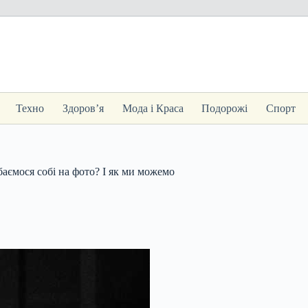
Техно
Здоров’я
Мода і Краса
Подорожі
Спорт
баємося собі на фото? І як ми можемо