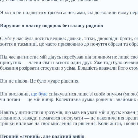
Я хотів би поділитися трьома аспектами, які дозволили йому пер
Вирушає в власну подорож без галасу родичів
Сім’я у нас була досить велика: дядьки, тітки, двоюрідні брати, 
життя в таємниці, це часто призводило до почуття образи та обра
Під час дитинства мій дідусь перебував під впливом не лише свої
присутніх — члени сім’ї і всього один друг. Уже тоді було очеви
бажання розірвати стосунки з усіма. Більшість вважали його ст
Він не пішов. Це було мудре рішення.
Він висловив,
що буде
спілкуватися лише зі своїм онуком (мною)
чи погані — це мій вибір. Колективна думка родичів і знайомих 
Навіть у дитинстві я зрозумів, що мав на увазі мій дідусь: кожен
людиною, завжди намагався вислухати — це накопичення врешті 
трішки впливає на твоє мислення та рішення. Коли жити, і коли
Перший «дурний», але радісний вибір