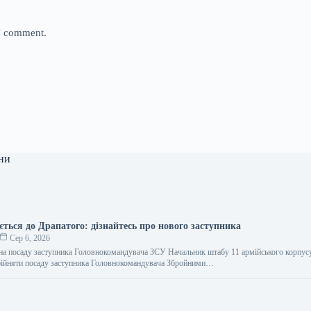
 I comment.
ни
ться до Драпатого: дізнайтесь про нового заступника
Сер 6, 2026
на посаду заступника Головнокомандувача ЗСУ Начальник штабу 11 армійського корпус
бійняти посаду заступника Головнокомандувача Збройними…