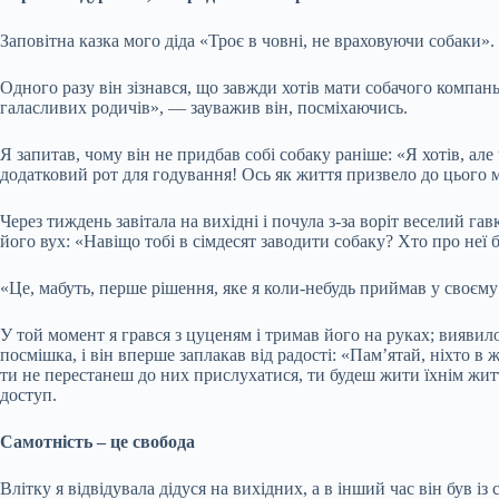
Заповітна казка мого діда «Троє в човні, не враховуючи собаки
Одного разу він зізнався, що завжди хотів мати собачого компань
галасливих родичів», — зауважив він, посміхаючись.
Я запитав, чому він не придбав собі собаку раніше: «Я хотів, ал
додатковий рот для годування! Ось як життя призвело до цього 
Через тиждень завітала на вихідні і почула з-за воріт веселий г
його вух: «Навіщо тобі в сімдесят заводити собаку? Хто про неї 
«Це, мабуть, перше рішення, яке я коли-небудь приймав у своєм
У той момент я грався з цуценям і тримав його на руках; виявило
посмішка, і він вперше заплакав від радості: «Пам’ятай, ніхто в
ти не перестанеш до них прислухатися, ти будеш жити їхнім житт
доступ.
Самотність – це свобода
Влітку я відвідувала дідуся на вихідних, а в інший час він був із