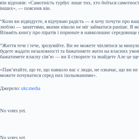
він відповів: «Самотність турбує лише тих, хто боїться самотнос
інших», — пояснив він.
“Коли ви відвідуєте, я відчуваю радість — я хочу почути про ваш
люблю — заняттями, якими ніколи не міг займатися раніше. Я мо
Візьміть книгу про піратів і пориньте в навколишнє середовище 
“Життя тече і тече, зрозумійте. Ви не можете чіплятися за минул
будете жадати незалежності та бажатимете жити на власних умова
бажатимете власну сім’ю — ви її створите та знайдете Але це ще 
«Пам’ятайте, що те, що навколо вас є люди, не означає, що ви н
можете почуватися серед них ізольованими».
Джерело:
ukr.media
Submit Rating
Rate this item:
No votes yet.
Submit Rating
Rate this item:
No votes yet.