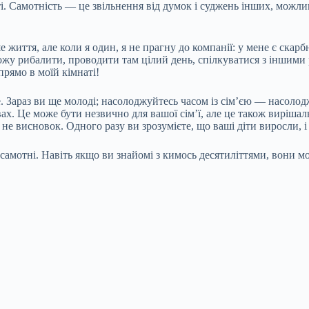
ті. Самотність — це звільнення від думок і суджень інших, можли
е життя, але коли я один, я не прагну до компанії: у мене є ска
жу рибалити, проводити там цілий день, спілкуватися з іншими 
прямо в моїй кімнаті!
е. Зараз ви ще молоді; насолоджуйтесь часом із сім’єю — насолод
х. Це може бути незвично для вашої сім’ї, але це також вирішал
не висновок. Одного разу ви зрозумієте, що ваші діти виросли, і 
е самотні. Навіть якщо ви знайомі з кимось десятиліттями, вони 