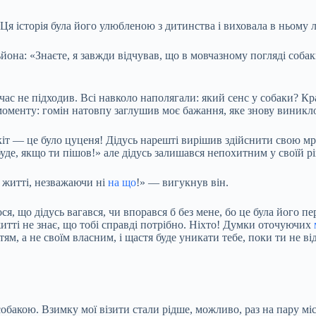
». Ця історія була його улюбленою з дитинства і виховала в ньо
йона: «Знаєте, я завжди відчував, що в мовчазному погляді собак
е час не підходив. Всі навколо наполягали: який сенс у собаки? К
моменту: гомін натовпу заглушив моє бажання, яке знову виникло
авкіт — це було цуценя! Дідусь нарешті вирішив здійснити свою м
буде, якщо ти пішов!» але дідусь залишався непохитним у своїй р
у житті, незважаючи ні
на що
!» — вигукнув він.
ся, що дідусь вагався, чи впорався б без мене, бо це була його п
 житті не знає, що тобі справді потрібно. Ніхто! Думки оточуючих
ям, а не своїм власним, і щастя буде уникати тебе, поки ти не в
 собакою. Взимку мої візити стали рідше, можливо, раз на пару міс