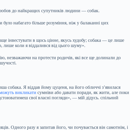
му любов до найкращих супутників людини — собак.
и було набагато більше розуміння, ніж у балаканні цих
раще інвестувати в щось цінне, якусь худобу; собака — це лише
, лише коли я віддалився від цього шуму».
рію, незважаючи на протести родичів, які все ще долинали до
ішучості.
ерша собака. Я віддав йому цуценя, на його обличчі з’явилася
можуть викликати
сумніви або давати поради, як жити, але поки
ідстоюватимеш свої власні погляди», — мій дідусь. спільний
яців. Одного разу я запитав його, чи почувається він самотнім, і