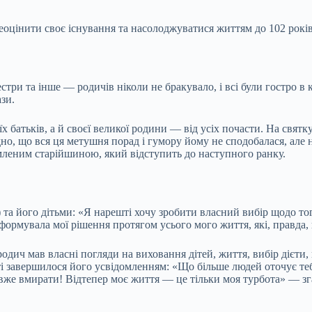
еоцінити своє існування та насолоджуватися життям до 102 років
сестри та інше — родичів ніколи
не бракувало, і всі були гостро 
зи.
х батьків, а й своєї великої родини — від усіх почасти. На свят
дно, що вся ця метушня порад і гумору йому не сподобалася, але 
омленим старійшиною, який відступить до наступного ранку.
 та його дітьми: «Я нарешті хочу зробити власний вибір щодо то
формувала мої рішення протягом усього мого життя, які, правда, 
 родич мав власні погляди на виховання дітей, життя, вибір дієти
завершилося його усвідомленням: «Що більше людей оточує тебе
 вже вмирати! Відтепер моє життя — це тільки моя турбота» — зг