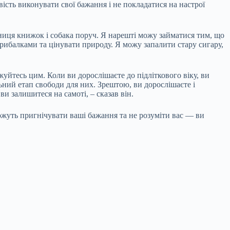
вість виконувати свої бажання і не покладатися на настрої
рбниця книжок і собака поруч. Я нарешті можу займатися тим, що
рибалками та цінувати природу. Я можу запалити стару сигару,
жуйтесь цим. Коли ви дорослішаєте до підліткового віку, ви
ьний етап свободи для них. Зрештою, ви дорослішаєте і
ви залишитеся на самоті, – сказав він.
можуть пригнічувати ваші бажання та не розуміти вас — ви