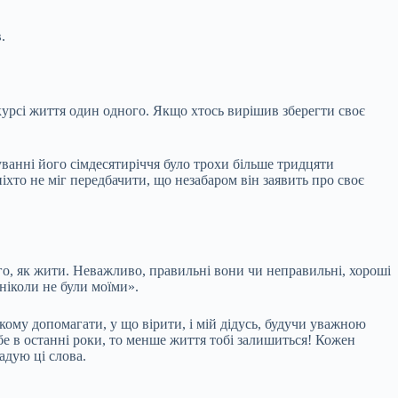
.
в курсі життя один одного. Якщо хтось вирішив зберегти своє
куванні його сімдесятиріччя було трохи більше тридцяти
ніхто не міг передбачити, що незабаром він заявить про своє
го, як жити. Неважливо, правильні вони чи неправильні, хороші
ніколи не були моїми».
, кому допомагати, у що вірити, і мій дідусь, будучи уважною
 в останні роки, то менше життя тобі залишиться! Кожен
адую ці слова.