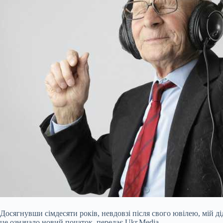
Досягнувши сімдесяти років, невдовзі після свого ювілею, мій д
це означало новий початок, передає Ukr.Media .