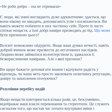
«Не роби добра – зла не отримаєш»
Є люди, які зовні виглядають дуже адекватними: здається, що
вони нікому не шкодять, допомагають усім і посміхаються. Ви
навіть можете побачити в них частинку себе. Проте їх часто
спіткає нещастя, а їхні добрі наміри призводять до бід.
Що може
бути причиною цього?
Всесвіт неможливо обдурити. Якщо ваші думки нечисті, навіть
добрий вчинок може призвести до негативних наслідків.
Людина може займатися волонтерством із, здавалося б,
безкорисливими намірами. Але з якої причини?
Ви щиро бажаєте допомагати іншим і відчувати радість у
відповідь, чи ваша мета просто завоювати позитивну репутацію,
довіру та захоплення оточуючих?
Розуміння перебігу подій
Якщо нещастя повторюється кілька разів, це, безсумнівно,
відображає ваші власні переконання та стереотипи. Це служить
сигналом того, що настав час почати внутрішні зміни і