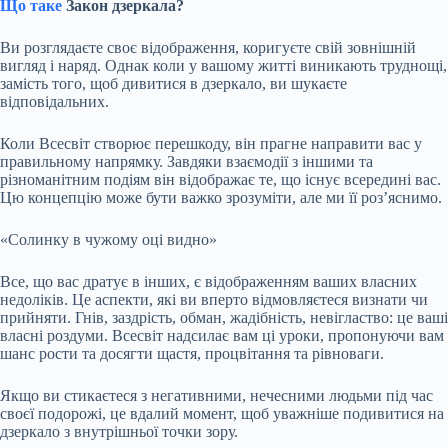
Що таке
Закон дзеркала?
Ви розглядаєте своє
відображення, коригуєте свій зовнішній
вигляд і наряд. Однак коли у вашому житті виникають труднощі,
замість того, щоб дивитися в дзеркало, ви шукаєте
відповідальних.
Коли Всесвіт створює перешкоду, він прагне направити вас у
правильному напрямку. Завдяки взаємодії з іншими та
різноманітним подіям він відображає те, що існує всередині вас.
Цю концепцію може бути важко зрозуміти, але ми її роз’яснимо.
«Солинку в чужому оці видно»
Все, що вас дратує в інших, є відображенням ваших власних
недоліків. Це аспекти, які ви вперто відмовляєтеся визнати чи
прийняти. Гнів, заздрість, обман, жадібність, невігластво: це ваші
власні роздуми. Всесвіт надсилає вам ці уроки, пропонуючи вам
шанс рости та досягти щастя, процвітання та рівноваги.
Якщо ви стикаєтеся з негативними, нечесними людьми під час
своєї подорожі, це вдалий момент, щоб уважніше подивитися на
дзеркало з внутрішньої точки зору.