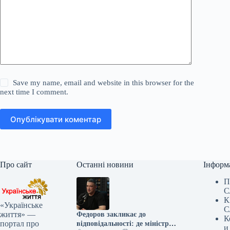
Save my name, email and website in this browser for the
next time I comment.
Опублікувати коментар
Про сайт
Останні новини
Інформ
П
С
К
«Українське
С
життя» —
Федоров закликає до
К
портал про
відповідальності: де міністр
и