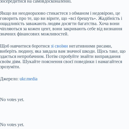
зосередитися на самовдосконаленні.
Якщо ви неодноразово стикаєтеся з обманом і недовірою, це
говорить про те, що ви вірите, що «всі брешуть». Жадібність і
ощадливість заважають людям досягти багатства. Хоча вони
чіпляються за кожен цент, вони закривають себе від визнання
значних фінансових можливостей.
Щоб навчитися боротися
зі своїми
негативними рисами,
виберіть людину, яка завдала вам значної шкоди. Щось таке, що
здається непробачним. Потім спробуйте знайти виправдання
своїм діям. Шукайте пояснення своєї поведінки і намагайтеся
зрозуміти.
Джерело:
ukr.media
Submit Rating
Rate this item:
No votes yet.
Submit Rating
Rate this item:
No votes yet.