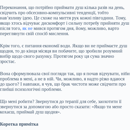
Переконання, що потрібно приймати душ кілька разів на день,
свідчить про обсесивно-компульсивні тенденції, тобто
нав’язливу ідею. Це схоже на миття рук кожні півгодини. Тому,
якщо хтось відчуває дискомфорт і сильну потребу прийняти душ
після того,
як не
мився протягом дня, йому, можливо, варто
переглянути свій спосіб мислення.
Крім того, є питання економії води. Якщо ви не приймаєте душ
щодня, то до кінця місяця ви побачите, що зробили розумний
вибір щодо свого рахунку. Протягом року ця сума значно
зростає.
Вона сформулювала свої погляди так, що я почав відчувати, ніби
проблема в мені, а не в ній. Чи, можливо, я надто різко вдаюся
до цього? І навпаки, я чув, що брак чистоти може свідчити про
глибші психологічні проблеми.
Що мені робити? Звернутися до терапії для себе, заохотити її
звернутися за допомогою або просто сказати: «Якщо ти мене
кохаєш, приймай душ щодня».
Коротка примітка