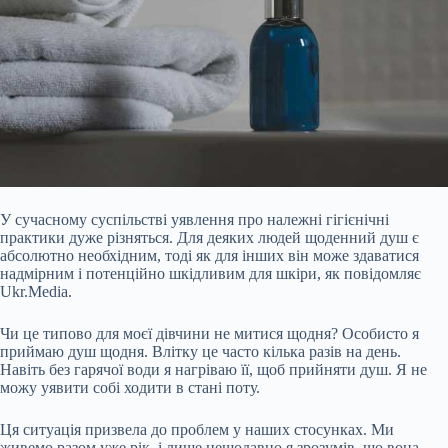
У сучасному суспільстві уявлення про належні гігієнічні
практики дуже різняться. Для деяких людей щоденний душ є
абсолютно необхідним, тоді як для інших він може здаватися
надмірним і потенційно шкідливим для шкіри, як повідомляє
Ukr.Media.
Чи це типово для моєї дівчини не митися щодня? Особисто я
приймаю душ щодня. Влітку це часто кілька разів на день.
Навіть без гарячої води я нагріваю її, щоб прийняти душ. Я не
можу уявити собі ходити в стані поту.
Ця ситуація призвела до проблем у наших
стосунках. Ми
живемо разом уже рік, і лише нещодавно я зрозумів, що вона