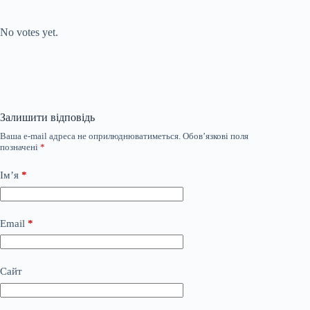
Submit Rating
Rate this item:
No votes yet.
Залишити відповідь
Ваша e-mail адреса не оприлюднюватиметься.
Обов’язкові поля
позначені
*
Ім’я
*
Email
*
Сайт