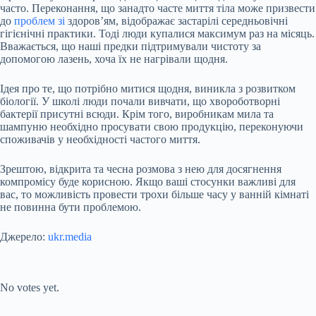
часто. Переконання, що занадто часте миття тіла може призвести
до
проблем зі
здоров’ям, відображає застарілі середньовічні
гігієнічні практики. Тоді люди купалися максимум раз на місяць.
Вважається, що наші предки підтримували чистоту за
допомогою лазень, хоча їх не нагрівали щодня.
Ідея про те, що потрібно митися щодня, виникла з розвитком
біології. У школі люди почали вивчати, що хвороботворні
бактерії присутні всюди. Крім того, виробникам мила та
шампуню необхідно просувати свою продукцію, переконуючи
споживачів у необхідності частого миття.
Зрештою, відкрита та чесна розмова з нею для досягнення
компромісу буде корисною. Якщо ваші стосунки важливі для
вас, то можливість провести трохи більше часу у ванній кімнаті
не повинна бути проблемою.
Джерело:
ukr.media
Submit Rating
Rate this item:
No votes yet.