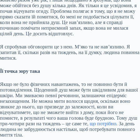
може обійтися без душу кілька днів. Як тільки я це усвідомив, я
почав відчувати огиду. Проблема полягає в тому, що я не можу
прямо сказати їй помитися, бо мені не подобається цілувати її,
коли вона не прийняла душ. Це нав’язливо, але я справді
починаю помічати неприємний запах, якщо вона не милася
цілий день. Це досить відштовхує.
Я спробував обговорити це з нею. М’яко та не нав’язливо. Я
запитав її, скільки разів на тиждень, на її думку, людина повинна
митися.
Її точка зору така
Якщо не було фізичних навантажень, то не повинно бути й
потовиділення. Щоденний душ може бути шкідливим для вашої
шкіри. Ми змиваємо певні речовини, залишаючи епідерміс
незахищеним. Не можна мити волосся щодня, оскільки воно
звикне до нього, що призведе до залежності, коли ви
відчуватимете, що не зможете вийти з дому, поки його не
помиєте, в результаті чого ваша голова буде брудною. Тому душ
три-чотири рази на тиждень – це саме те,
що потрібно
. За день
людина не забруднюється настільки, щоб потребувати повного
миття тіла.