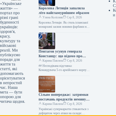
К
«Українське
С
життя» —
Королева Летиція запалила
К
портал про
літо найгламурнішим образом
и
різні грані
Уляна Колісник
Сер 8, 2026
буденності
Королева Летиція: Як стиль іспанської
українців:
монархині засяяв новими фарбами на
Майорці Її Величність Королева
здоров'я,
Летиція, відома своєю незмінною
красу,
елегантністю, нещодавно…
культуру та
військові
реалії. Ми
Пентагон усунув генерала
публікуємо
Констанцу: що відомо про
поради для
рішення щодо військової
Карина Павлюк
Сер 8, 2026
життя та
допомоги Україні
## Несподівана відставка:
статті, які
Командувача 5-го армійського корпусу
допомагають
США Чарльза Костанцу усунули від
орієнтуватися
виконання обов’язків ### Термінове
в непростий
звільнення високопосадовця
Міністерство оборони…
час. Наша
мета — бути
Сільпо попереджає: затримки
опорою для
постачань продуктів неминучі
читача щодня.
– що це означає для покупців
Карина Павлюк
Сер 8, 2026
Українські супермаркети стикаються з
дефіцитом через атаки на склади: