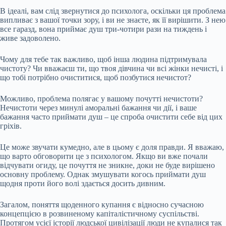
В ідеалі, вам слід звернутися до психолога, оскільки ця проблема
випливає з вашої точки зору, і ви не знаєте, як її вирішити. З нею
все гаразд, вона приймає душ три-чотири рази на тиждень і
живе задоволено.
Чому для тебе так важливо, щоб інша людина підтримувала
чистоту? Чи вважаєш ти, що твоя дівчина чи всі жінки нечисті, і
що тобі потрібно очиститися, щоб позбутися нечистот?
Можливо, проблема полягає у вашому почутті нечистоти?
Нечистоти через минулі аморальні бажання чи дії, і ваше
бажання часто приймати душ – це спроба очистити себе від цих
гріхів.
Це може звучати кумедно, але в цьому є доля правди. Я вважаю,
що варто обговорити це з психологом. Якщо ви вже почали
відчувати огиду, це почуття не зникне, доки не буде вирішено
основну проблему. Однак змушувати когось приймати душ
щодня проти його волі здається досить дивним.
Загалом, поняття щоденного купання є відносно сучасною
концепцією в розвиненому капіталістичному суспільстві.
Протягом усієї історії людської цивілізації люди не купалися так