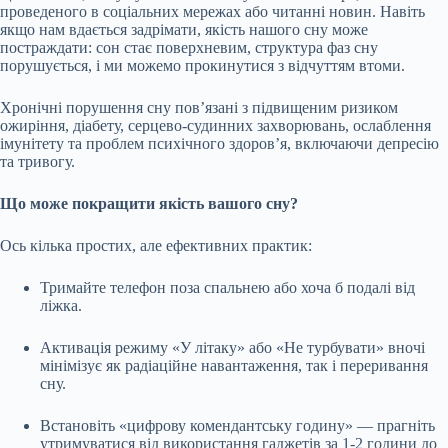
проведеного в соціальних мережах або читанні новин. Навіть
якщо нам вдається задрімати, якість нашого сну може
постраждати: сон стає поверхневим, структура фаз сну
порушується, і ми можемо прокинутися з відчуттям втоми.
Хронічні порушення сну пов’язані з підвищеним ризиком
ожиріння, діабету, серцево-судинних захворювань, ослаблення
імунітету та проблем психічного здоров’я, включаючи депресію
та тривогу.
Що може покращити якість вашого сну?
Ось кілька простих, але ефективних практик:
Тримайте телефон поза спальнею або хоча б подалі від
ліжка.
Активація режиму «У літаку» або «Не турбувати» вночі
мінімізує як радіаційне навантаження, так і переривання
сну.
Встановіть «цифрову комендантську годину» — прагніть
утримуватися від використання гаджетів за 1-2 години до