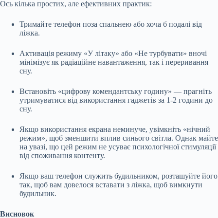
Ось кілька простих, але ефективних практик:
Тримайте телефон поза спальнею або хоча б подалі від
ліжка.
Активація режиму «У літаку» або «Не турбувати» вночі
мінімізує як радіаційне навантаження, так і переривання
сну.
Встановіть «цифрову комендантську годину» — прагніть
утримуватися від використання гаджетів за 1-2 години до
сну.
Якщо використання екрана неминуче, увімкніть «нічний
режим», щоб зменшити вплив синього світла. Однак майте
на увазі, що цей режим не усуває психологічної стимуляції
від споживання контенту.
Якщо ваш телефон служить будильником, розташуйте його
так, щоб вам довелося вставати з ліжка, щоб вимкнути
будильник.
Висновок