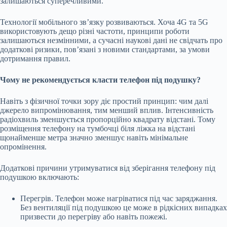
залишаються суперечливими.
Технології мобільного зв’язку розвиваються. Хоча 4G та 5G
використовують дещо різні частоти, принципи роботи
залишаються незмінними, а сучасні наукові дані не свідчать про
додаткові ризики, пов’язані з новими стандартами, за умови
дотримання правил.
Чому не рекомендується класти телефон під подушку?
Навіть з фізичної точки зору діє простий принцип: чим далі
джерело випромінювання, тим менший вплив. Інтенсивність
радіохвиль зменшується пропорційно квадрату відстані. Тому
розміщення телефону на тумбочці біля ліжка на відстані
щонайменше метра значно зменшує навіть мінімальне
опромінення.
Додаткові причини утримуватися від зберігання телефону під
подушкою включають:
Перегрів. Телефон може нагріватися під час заряджання.
Без вентиляції під подушкою це може в рідкісних випадках
призвести до перегріву або навіть пожежі.