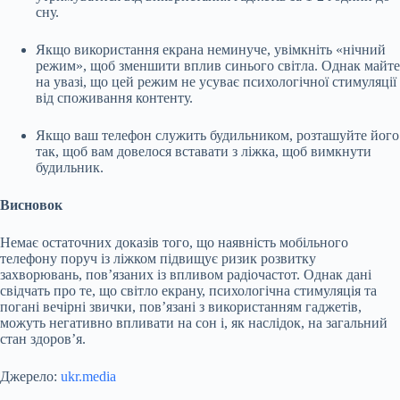
сну.
Якщо використання екрана неминуче, увімкніть «нічний
режим», щоб зменшити вплив синього світла. Однак майте
на увазі, що цей режим не усуває психологічної стимуляції
від споживання контенту.
Якщо ваш телефон служить будильником, розташуйте його
так, щоб вам довелося вставати з ліжка, щоб вимкнути
будильник.
Висновок
Немає остаточних доказів того, що наявність мобільного
телефону поруч із ліжком підвищує ризик розвитку
захворювань, пов’язаних із впливом радіочастот. Однак дані
свідчать про те, що світло екрану, психологічна стимуляція та
погані вечірні звички, пов’язані з використанням гаджетів,
можуть негативно впливати на сон і, як наслідок, на загальний
стан здоров’я.
Джерело:
ukr.media