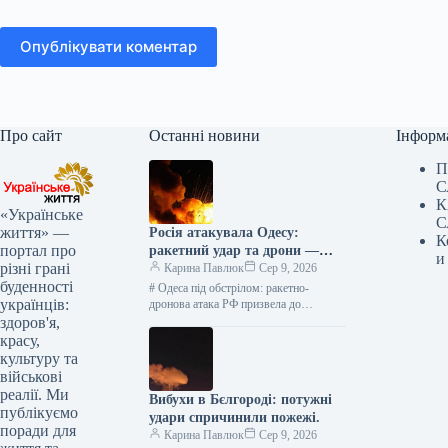
Опублікувати коментар
Про сайт
Останні новини
Інформ
П
С
К
«Українське
С
життя» —
Росія атакувала Одесу:
К
портал про
ракетний удар та дрони —
и
різні грані
оперативні новини
Карина Павлюк
Сер 9, 2026
буденності
# Одеса під обстрілом: ракетно-
українців:
дронова атака РФ призвела до
руйнувань У ніч на 9 серпня російські
здоров'я,
війська здійснили потужну
красу,
комбіновану…
культуру та
військові
реалії. Ми
Вибухи в Бєлгороді: потужні
публікуємо
удари спричинили пожежі.
поради для
Карина Павлюк
Сер 9, 2026