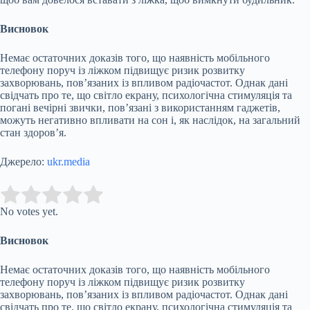
Висновок
Немає остаточних доказів того, що наявність мобільного
телефону поруч із ліжком підвищує ризик розвитку
захворювань, пов’язаних із впливом радіочастот. Однак дані
свідчать про те, що світло екрану, психологічна стимуляція та
погані вечірні звички, пов’язані з використанням гаджетів,
можуть негативно впливати на сон і, як наслідок, на загальний
стан здоров’я.
Джерело:
ukr.media
Submit Rating
Rate this item:
No votes yet.
Висновок
Немає остаточних доказів того, що наявність мобільного
телефону поруч із ліжком підвищує ризик розвитку
захворювань, пов’язаних із впливом радіочастот. Однак дані
свідчать про те, що світло екрану, психологічна стимуляція та