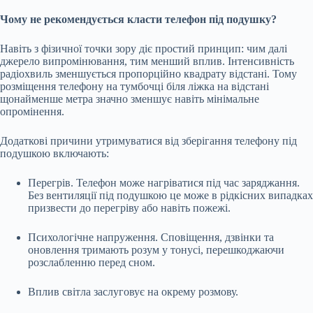
Чому не рекомендується класти телефон під подушку?
Навіть з фізичної точки зору діє простий принцип: чим далі
джерело випромінювання, тим менший вплив. Інтенсивність
радіохвиль зменшується пропорційно квадрату відстані. Тому
розміщення телефону на тумбочці біля ліжка на відстані
щонайменше метра значно зменшує навіть мінімальне
опромінення.
Додаткові причини утримуватися від зберігання телефону під
подушкою включають:
Перегрів. Телефон може нагріватися під час заряджання.
Без вентиляції під подушкою це може в рідкісних випадках
призвести до перегріву або навіть пожежі.
Психологічне напруження. Сповіщення, дзвінки та
оновлення тримають розум у тонусі, перешкоджаючи
розслабленню перед сном.
Вплив світла заслуговує на окрему розмову.