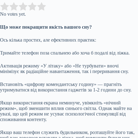
Submit Rating
Rate this item:
No votes yet.
Що може покращити якість вашого сну?
Ось кілька простих, але ефективних практик:
Тримайте телефон поза спальнею або хоча б подалі від ліжка.
Активація режиму «У літаку» або «Не турбувати» вночі
мінімізує як радіаційне навантаження, так і переривання сну.
Встановіть «цифрову комендантську годину» — прагніть
утримуватися від використання гаджетів за 1-2 години до сну.
Якщо використання екрана неминуче, увімкніть «нічний
режим», щоб зменшити вплив синього світла. Однак майте на
увазі, що цей режим не усуває психологічної стимуляції від
споживання контенту.
Якщо ваш телефон служить будильником, розташуйте його так,
щоб вам довелося вставати з ліжка, щоб вимкнути будильник.