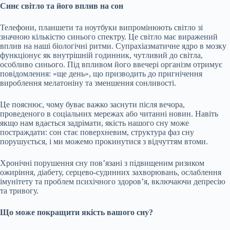
Синє світло та його вплив на сон
Телефони, планшети та ноутбуки випромінюють світло зі
значною кількістю синього спектру. Це світло має виражений
вплив на наші біологічні ритми. Супрахіазматичне ядро в мозку
функціонує як внутрішній годинник, чутливий до світла,
особливо синього. Під впливом його ввечері організм отримує
повідомлення: «ще день», що призводить до пригнічення
вироблення мелатоніну та зменшення сонливості.
Це пояснює, чому буває важко заснути після вечора,
проведеного в соціальних мережах або читанні новин. Навіть
якщо нам вдається задрімати, якість нашого сну може
постраждати: сон стає поверхневим, структура фаз сну
порушується, і ми можемо прокинутися з відчуттям втоми.
Хронічні порушення сну пов’язані з підвищеним ризиком
ожиріння, діабету, серцево-судинних захворювань, ослаблення
імунітету та проблем психічного здоров’я, включаючи депресію
та тривогу.
Що може покращити якість вашого сну?