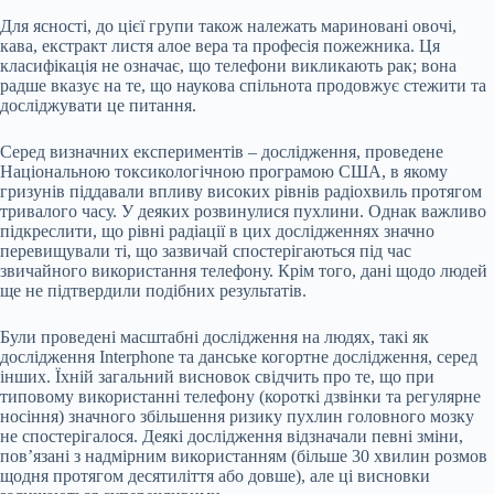
Для ясності, до цієї групи також належать мариновані овочі,
кава, екстракт листя алое вера та професія пожежника. Ця
класифікація не означає, що телефони викликають рак; вона
радше вказує на те, що наукова спільнота продовжує стежити та
досліджувати це питання.
Серед визначних експериментів – дослідження, проведене
Національною токсикологічною програмою США, в якому
гризунів піддавали впливу високих рівнів радіохвиль протягом
тривалого часу. У деяких розвинулися пухлини. Однак важливо
підкреслити, що рівні радіації в цих дослідженнях значно
перевищували ті, що зазвичай спостерігаються під час
звичайного використання телефону. Крім того, дані щодо людей
ще не підтвердили подібних результатів.
Були проведені масштабні дослідження на людях, такі як
дослідження Interphone та данське когортне дослідження, серед
інших. Їхній загальний висновок свідчить про те, що при
типовому використанні телефону (короткі дзвінки та регулярне
носіння) значного збільшення ризику пухлин головного мозку
не спостерігалося. Деякі дослідження відзначали певні зміни,
пов’язані з надмірним використанням (більше 30 хвилин розмов
щодня протягом десятиліття або довше), але ці висновки