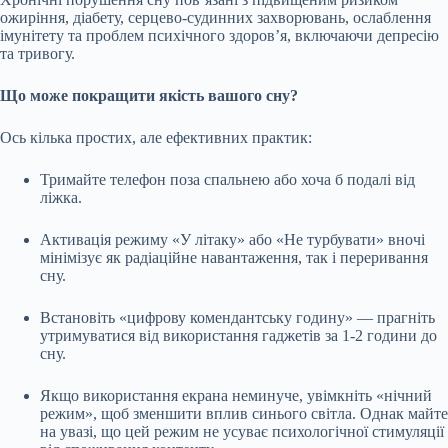
ожиріння, діабету, серцево-судинних захворювань, ослаблення
імунітету та проблем психічного здоров’я, включаючи депресію
та тривогу.
Що може покращити якість вашого сну?
Ось кілька простих, але ефективних практик:
Тримайте телефон поза спальнею або хоча б подалі від
ліжка.
Активація режиму «У літаку» або «Не турбувати» вночі
мінімізує як радіаційне навантаження, так і переривання
сну.
Встановіть «цифрову комендантську годину» — прагніть
утримуватися від використання гаджетів за 1-2 години до
сну.
Якщо використання екрана неминуче, увімкніть «нічний
режим», щоб зменшити вплив синього світла. Однак майте
на увазі, що цей режим не усуває психологічної стимуляції