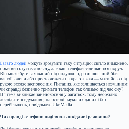
Багато людей
можуть зрозуміти таку ситуацію: світло вимкнено,
поки ви готуєтеся до сну, але ваш телефон залишається поруч.
Він може бути захований під подушкою, розташований біля
вашої голови або просто лежати на краю ліжка — мати його під
рукою вселяє заспокоєння. Питання, яке залишається незмінним:
чи справді безпечно тримати телефон так близько під час сну?
Ця тема викликає занепокоєння у багатьох, тому необхідно
дослідити її вдумливо, на основі наукових даних і без
перебільшень, повідомляє
Ukr.Media.
Чи справді телефони виділяють шкідливі речовини?
Як і багато сучасних пристроїв, телефони працюють за