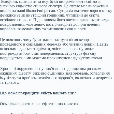
Телефони, планшети та ноутбуки випромінюють світло зі
значною кількістю синього спектру. Це світло має виражений
вплив на наші біологічні ритми. Супрахіазматичне ядро в мозку
функціонує як внутрішній годинник, чутливий до світла,
особливо синього. Під впливом його ввечері організм отримує
повідомлення: «ще день», що призводить до пригнічення
вироблення мелатоніну та зменшення сонливості.
Це пояснює, чому буває важко заснути після вечора,
проведеного в соціальних мережах або читанні новин. Навіть
якщо нам вдається задрімати, якість нашого сну може
постраждати: сон стає поверхневим, структура фаз сну
порушується, і ми можемо прокинутися з відчуттям втоми.
Хронічні порушення сну пов’язані з підвищеним ризиком
ожиріння, діабету, серцево-судинних захворювань, ослаблення
імунітету та проблем психічного здоров’я, включаючи депресію
та тривогу.
Що може покращити якість вашого сну?
Ось кілька простих, але ефективних практик: