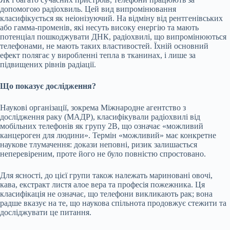
допомогою радіохвиль. Цей вид випромінювання
класифікується як неіонізуючий. На відміну від рентгенівських
або гамма-променів, які несуть високу енергію та мають
потенціал пошкоджувати ДНК, радіохвилі, що випромінюються
телефонами, не мають таких властивостей. Їхній основний
ефект полягає у виробленні тепла в тканинах, і лише за
підвищених рівнів радіації.
Що показує дослідження?
Наукові організації, зокрема Міжнародне агентство з
дослідження раку (МАДР), класифікували радіохвилі від
мобільних телефонів як групу 2B, що означає «можливий
канцероген для людини». Термін «можливий» має конкретне
наукове тлумачення: докази неповні, ризик залишається
неперевіреним, проте його не було повністю спростовано.
Для ясності, до цієї групи також належать мариновані овочі,
кава, екстракт листя алое вера та професія пожежника. Ця
класифікація не означає, що телефони викликають рак; вона
радше вказує на те, що наукова спільнота продовжує стежити та
досліджувати це питання.