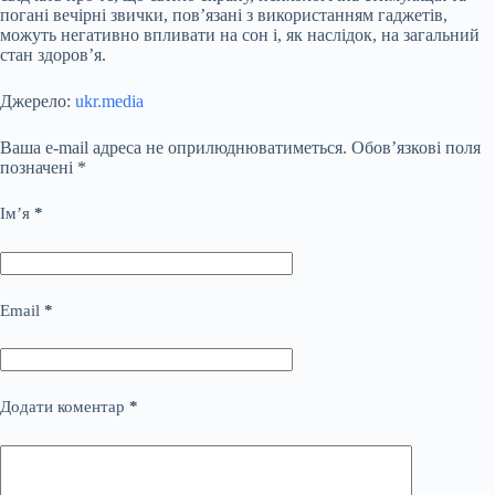
погані вечірні звички, пов’язані з використанням гаджетів,
можуть негативно впливати на сон і, як наслідок, на загальний
стан здоров’я.
Джерело:
ukr.media
Ваша e-mail адреса не оприлюднюватиметься.
Обов’язкові поля
позначені
*
Ім’я
*
Email
*
Додати коментар
*