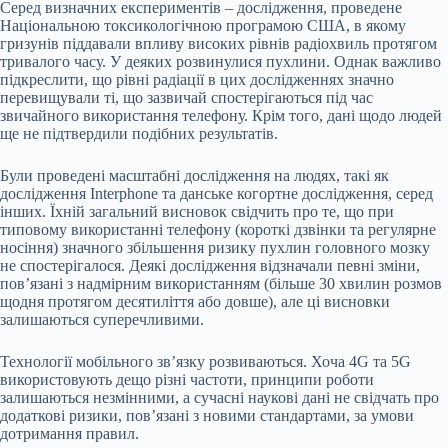
Серед визначних експериментів – дослідження, проведене
Національною токсикологічною програмою США, в якому
гризунів піддавали впливу високих рівнів радіохвиль протягом
тривалого часу. У деяких розвинулися пухлини. Однак важливо
підкреслити, що рівні радіації в цих дослідженнях значно
перевищували ті, що зазвичай спостерігаються під час
звичайного використання телефону. Крім того, дані щодо людей
ще не підтвердили подібних результатів.
Були проведені масштабні дослідження на людях, такі як
дослідження Interphone та данське когортне дослідження, серед
інших. Їхній загальний висновок свідчить про те, що при
типовому використанні телефону (короткі дзвінки та регулярне
носіння) значного збільшення ризику пухлин головного мозку
не спостерігалося. Деякі дослідження відзначали певні зміни,
пов’язані з надмірним використанням (більше 30 хвилин розмов
щодня протягом десятиліття або довше), але ці висновки
залишаються суперечливими.
Технології мобільного зв’язку розвиваються. Хоча 4G та 5G
використовують дещо різні частоти, принципи роботи
залишаються незмінними, а сучасні наукові дані не свідчать про
додаткові ризики, пов’язані з новими стандартами, за умови
дотримання правил.