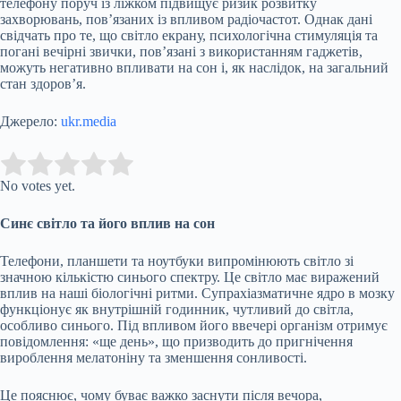
телефону поруч із ліжком підвищує ризик розвитку
захворювань, пов’язаних із впливом радіочастот. Однак дані
свідчать про те, що світло екрану, психологічна стимуляція та
погані вечірні звички, пов’язані з використанням гаджетів,
можуть негативно впливати на сон і, як наслідок, на загальний
стан здоров’я.
Джерело:
ukr.media
Submit Rating
Rate this item:
No votes yet.
Синє світло та його вплив на сон
Телефони, планшети та ноутбуки випромінюють світло зі
значною кількістю синього спектру. Це світло має виражений
вплив на наші біологічні ритми. Супрахіазматичне ядро в мозку
функціонує як внутрішній годинник, чутливий до світла,
особливо синього. Під впливом його ввечері організм отримує
повідомлення: «ще день», що призводить до пригнічення
вироблення мелатоніну та зменшення сонливості.
Це пояснює, чому буває важко заснути після вечора,