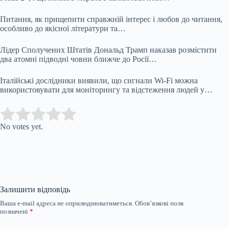
Питання, як прищепити справжній інтерес і любов до читання,
особливо до якісної літератури та…
Лідер Сполучених Штатів Дональд Трамп наказав розмістити
два атомні підводні човни ближче до Росії…
Італійські дослідники виявили, що сигнали Wi-Fi можна
використовувати для моніторингу та відстеження людей у…
Submit Rating
Rate this item:
No votes yet.
Залишити відповідь
Ваша e-mail адреса не оприлюднюватиметься.
Обов’язкові поля
позначені
*