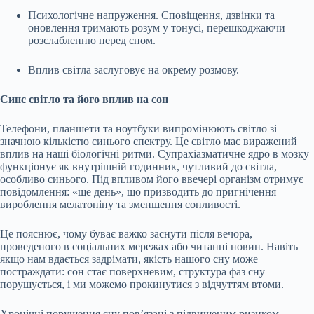
Психологічне напруження. Сповіщення, дзвінки та
оновлення тримають розум у тонусі, перешкоджаючи
розслабленню перед сном.
Вплив світла заслуговує на окрему розмову.
Синє світло та його вплив на сон
Телефони, планшети та ноутбуки випромінюють світло зі
значною кількістю синього спектру. Це світло має виражений
вплив на наші біологічні ритми. Супрахіазматичне ядро в мозку
функціонує як внутрішній годинник, чутливий до світла,
особливо синього. Під впливом його ввечері організм отримує
повідомлення: «ще день», що призводить до пригнічення
вироблення мелатоніну та зменшення сонливості.
Це пояснює, чому буває важко заснути після вечора,
проведеного в соціальних мережах або читанні новин. Навіть
якщо нам вдається задрімати, якість нашого сну може
постраждати: сон стає поверхневим, структура фаз сну
порушується, і ми можемо прокинутися з відчуттям втоми.
Хронічні порушення сну пов’язані з підвищеним ризиком