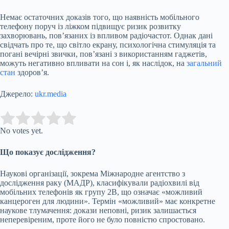
Немає остаточних доказів того, що наявність мобільного
телефону поруч із ліжком підвищує ризик розвитку
захворювань, пов’язаних із впливом радіочастот. Однак дані
свідчать про те, що світло екрану, психологічна стимуляція та
погані вечірні звички, пов’язані з використанням гаджетів,
можуть негативно впливати на сон і, як наслідок, на
загальний
стан
здоров’я.
Джерело:
ukr.media
Submit Rating
Rate this item:
No votes yet.
Що показує дослідження?
Наукові організації, зокрема Міжнародне агентство з
дослідження раку (МАДР), класифікували радіохвилі від
мобільних телефонів як групу 2B, що означає «можливий
канцероген для людини». Термін «можливий» має конкретне
наукове тлумачення: докази неповні, ризик залишається
неперевіреним, проте його не було повністю спростовано.