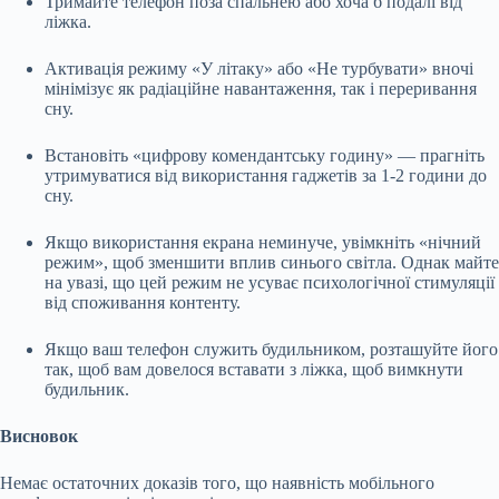
Тримайте телефон поза спальнею або хоча б подалі від
ліжка.
Активація режиму «У літаку» або «Не турбувати» вночі
мінімізує як радіаційне навантаження, так і переривання
сну.
Встановіть «цифрову комендантську годину» — прагніть
утримуватися від використання гаджетів за 1-2 години до
сну.
Якщо використання екрана неминуче, увімкніть «нічний
режим», щоб зменшити вплив синього світла. Однак майте
на увазі, що цей режим не усуває психологічної стимуляції
від споживання контенту.
Якщо ваш телефон служить будильником, розташуйте його
так, щоб вам довелося вставати з ліжка, щоб вимкнути
будильник.
Висновок
Немає остаточних доказів того, що наявність мобільного