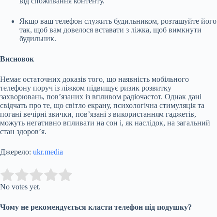
від споживання контенту.
Якщо ваш телефон служить будильником, розташуйте його
так, щоб вам довелося вставати з ліжка, щоб вимкнути
будильник.
Висновок
Немає остаточних доказів того, що наявність мобільного
телефону поруч із ліжком підвищує ризик розвитку
захворювань, пов’язаних із впливом радіочастот. Однак дані
свідчать про те, що світло екрану, психологічна стимуляція та
погані вечірні звички, пов’язані з використанням гаджетів,
можуть негативно впливати на сон і, як наслідок, на загальний
стан здоров’я.
Джерело:
ukr.media
Submit Rating
Rate this item:
No votes yet.
Чому не рекомендується класти телефон під подушку?