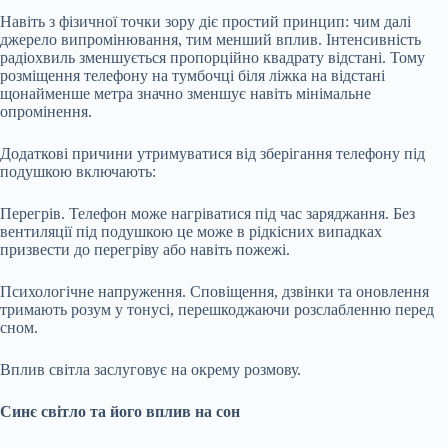
Навіть з фізичної точки зору діє простий принцип: чим далі
джерело випромінювання, тим менший вплив. Інтенсивність
радіохвиль зменшується пропорційно квадрату відстані. Тому
розміщення телефону на тумбочці біля ліжка на відстані
щонайменше метра значно зменшує навіть мінімальне
опромінення.
Додаткові причини утримуватися від зберігання телефону під
подушкою включають:
Перегрів. Телефон може нагріватися під час заряджання. Без
вентиляції під подушкою це може в рідкісних випадках
призвести до перегріву або навіть пожежі.
Психологічне напруження. Сповіщення, дзвінки та оновлення
тримають розум у тонусі, перешкоджаючи розслабленню перед
сном.
Вплив світла заслуговує на окрему розмову.
Синє світло та його вплив на сон