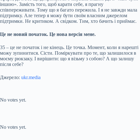
іншою». Замість того, щоб карати себе, я прагну
співпереживати. Тому що я багато пережила. І я не завжди мала
підтримку. Але тепер я можу бути своїм власним джерелом
підтримки. Не критиком. А свідком. Тим, хто бачить і приймає.
Це не новий початок. Це нова версія мене.
35 – це не початок і не кінець. Це точка. Момент, коли я нарешті
можу зупинитися. Сісти. Поміркувати про те, що залишилося в
моєму рюкзаку. І вирішити: що я візьму з собою? А що залишу
після себе?
Джерело:
ukr.media
Submit Rating
Rate this item:
No votes yet.
Submit Rating
Rate this item:
No votes yet.