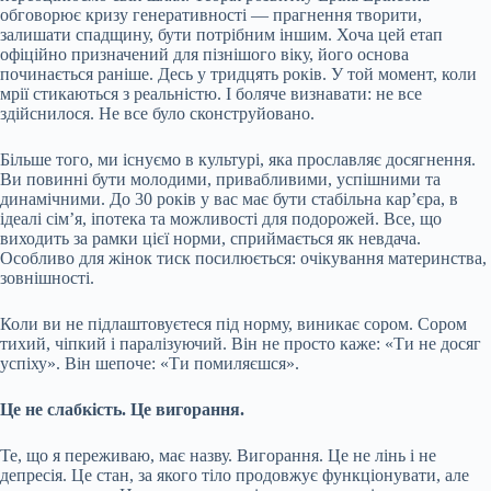
обговорює кризу генеративності — прагнення творити,
залишати спадщину, бути потрібним іншим. Хоча цей етап
офіційно призначений для пізнішого віку, його основа
починається раніше. Десь у тридцять років. У той момент, коли
мрії стикаються з реальністю. І боляче визнавати: не все
здійснилося. Не все було сконструйовано.
Більше того, ми існуємо в культурі, яка прославляє досягнення.
Ви повинні бути молодими, привабливими, успішними та
динамічними. До 30 років у вас має бути стабільна кар’єра, в
ідеалі сім’я, іпотека та можливості для подорожей. Все, що
виходить за рамки цієї норми, сприймається як невдача.
Особливо для жінок тиск посилюється: очікування материнства,
зовнішності.
Коли ви не підлаштовуєтеся під норму, виникає сором. Сором
тихий, чіпкий і паралізуючий. Він не просто каже: «Ти не досяг
успіху». Він шепоче: «Ти помиляєшся».
Це не слабкість. Це вигорання.
Те, що я переживаю, має назву. Вигорання. Це не лінь і не
депресія. Це стан, за якого тіло продовжує функціонувати, але