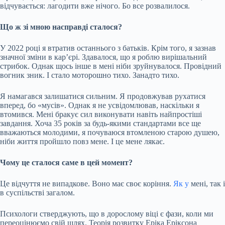
відчувається: лагодити вже нічого. Бо все розвалилося.
Що ж зі мною насправді сталося?
У 2022 році я втратив останнього з батьків. Крім того, я зазнав
значної зміни в кар’єрі. Здавалося, що я роблю вирішальний
стрибок. Однак щось інше в мені ніби зруйнувалося. Провідний
вогник зник. І стало моторошно тихо. Занадто тихо.
Я намагався залишатися сильним. Я продовжував рухатися
вперед, бо «мусів». Однак я не усвідомлював, наскільки я
втомився. Мені бракує сил виконувати навіть найпростіші
завдання. Хоча 35 років за будь-якими стандартами все ще
вважаються молодими, я почуваюся втомленою старою душею,
ніби життя пройшло повз мене. І це мене лякає.
Чому це сталося саме в цей момент?
Це відчуття не випадкове. Воно має своє коріння.
Як у
мені, так і
в суспільстві загалом.
Психологи стверджують, що в дорослому віці є фази, коли ми
переоцінюємо свій шлях. Теорія розвитку Еріка Еріксона