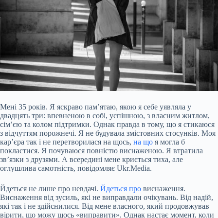
Мені 35 років. Я яскраво пам’ятаю, якою я себе уявляла у
двадцять три: впевненою в собі, успішною, з власним житлом,
сім’єю та колом підтримки. Однак правда в тому, що я стикаюся
з відчуттям порожнечі. Я не будувала змістовних стосунків. Моя
кар’єра так і не перетворилася на щось,
на що
я могла б
покластися. Я почуваюся повністю виснаженою. Я втратила
зв’язки з друзями. А всередині мене криється тиха, але
оглушлива самотність, повідомляє Ukr.Media.
Йдеться не лише про невдачі.
Йдеться про
виснаження.
Виснаження від зусиль, які не виправдали очікувань. Від надій,
які так і не здійснилися. Від мене власного, який продовжував
вірити, що можу щось «виправити». Однак настає момент, коли