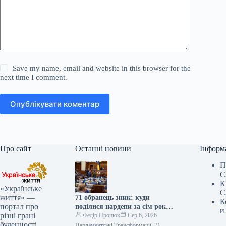
Save my name, email and website in this browser for the
next time I comment.
Опублікувати коментар
Про сайт
Останні новини
Інформ
П
С
К
«Українське
С
життя» —
71 обранець зник: куди
К
портал про
поділися нардепи за сім років
и
різні грані
роботи у Раді
Федір Процюк
Сер 6, 2026
буденності
Парламентські Трансформації: 71