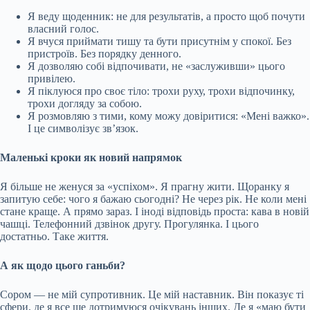
Я веду щоденник: не для результатів, а просто щоб почути
власний голос.
Я вчуся приймати тишу та бути присутнім у спокої. Без
пристроїв. Без порядку денного.
Я дозволяю собі відпочивати, не «заслуживши» цього
привілею.
Я піклуюся про своє тіло: трохи руху, трохи відпочинку,
трохи догляду за собою.
Я розмовляю з тими, кому можу довіритися: «Мені важко».
І це символізує зв’язок.
Маленькі кроки як новий напрямок
Я більше не женуся за «успіхом». Я прагну жити. Щоранку я
запитую себе: чого я бажаю сьогодні? Не через рік. Не коли мені
стане краще. А прямо зараз. І іноді відповідь проста: кава в новій
чашці. Телефонний дзвінок другу. Прогулянка. І цього
достатньо. Таке життя.
А як щодо цього ганьби?
Сором — не мій супротивник. Це мій наставник. Він показує ті
сфери, де я все ще дотримуюся очікувань інших. Де я «маю бути