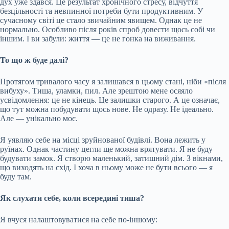
дух уже здався. Це результат хронічного стресу, відчуття
безцільності та невпинної потреби бути продуктивним. У
сучасному світі це стало звичайним явищем. Однак це не
нормально. Особливо після років спроб довести щось собі чи
іншим. І ви забули: життя — це не гонка на виживання.
То що ж буде далі?
Протягом тривалого часу я залишався в цьому стані, ніби «після
вибуху». Тиша, уламки, пил. Але зрештою мене осяяло
усвідомлення: це не кінець. Це залишки старого. А це означає,
що тут можна побудувати щось нове. Не одразу. Не ідеально.
Але — унікально моє.
Я уявляю себе на місці зруйнованої будівлі. Вона лежить у
руїнах. Однак частину цегли ще можна врятувати. Я не буду
будувати замок. Я створю маленький, затишний дім. З вікнами,
що виходять на схід. І хоча в ньому може не бути всього — я
буду там.
Як слухати себе, коли всередині тиша?
Я вчуся налаштовуватися на себе по-іншому: