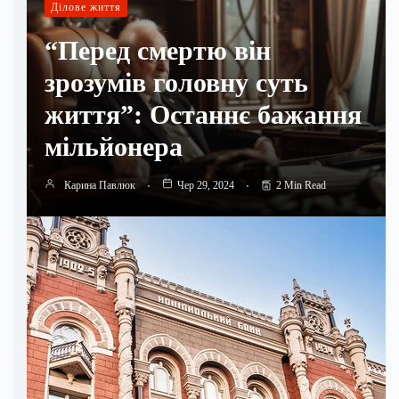
Ділове життя
“Перед смертю він
зрозумів головну суть
життя”: Останнє бажання
мільйонера
Карина Павлюк
Чер 29, 2024
2 Min Read