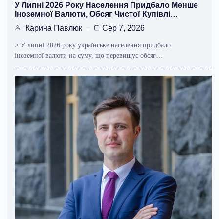
У Липні 2026 Року Населення Придбало Менше
Іноземної Валюти, Обсяг Чистої Купівлі…
Карина Павлюк
Сер 7, 2026
> У липні 2026 року українське населення придбало
іноземної валюти на суму, що перевищує обсяг…