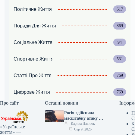
Політичне Життя
617
Поради Для Життя
869
Соціальне Життя
94
Спортивне Життя
531
Статті Про Жіття
769
Цифрове Життя
769
Про сайт
Останні новини
Інформ
П
Росія здійснила
С
масштабну атаку на
К
об’єкти Групи
Карина Павлюк
«Українське
С
“Нафтогаз” у межах
Сер 9, 2026
життя» —
К
усієї держави