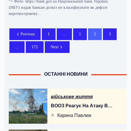
“> Фото: https://bank.gov.ua Національний банк України
(НБУ) надав банкам дозвіл не класифікувати як дефолт
короткострокову…
Previous
1
...
1
2
3
...
172
Next
ОСТАННІ НОВИНИ
військове життя
ВООЗ Реагує На Атаку В…
Карина Павлюк