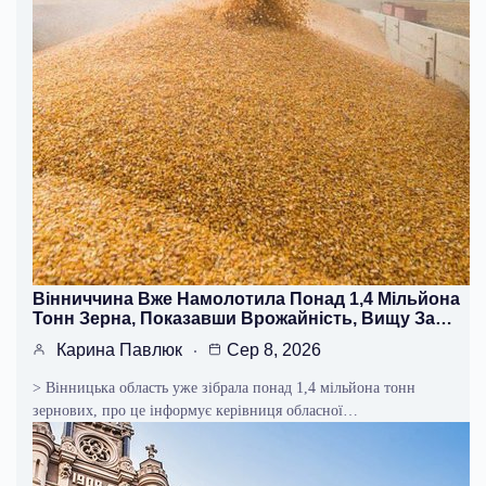
Вінниччина Вже Намолотила Понад 1,4 Мільйона
Тонн Зерна, Показавши Врожайність, Вищу За…
Карина Павлюк
Сер 8, 2026
> Вінницька область уже зібрала понад 1,4 мільйона тонн
зернових, про це інформує керівниця обласної…